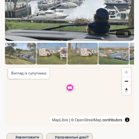
13
Вигляд із супутника
MapLibre
| ©
OpenStreetMap
contributors
Завантажити
Неправильні дані?