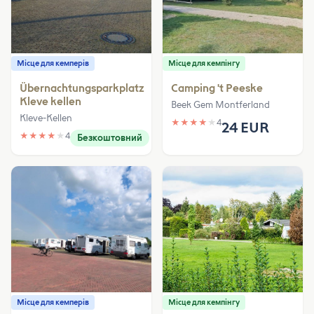
Місце для кемперів
Місце для кемпінгу
Übernachtungsparkplatz
Camping 't Peeske
Kleve kellen
Beek Gem Montferland
Kleve-Kellen
★
★
★
★
★
4
24 EUR
★
★
★
★
★
4
Безкоштовний
Місце для кемперів
Місце для кемпінгу