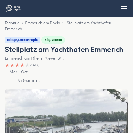
Головна
›
Emmerich am Rhein
›
Stellplatz am Yachthafen
Emmerich
Відчинено
Місце для кемперів
Stellplatz am Yachthafen Emmerich
Emmerich am Rhein · Klever Str.
★
★
★
★
★
4
(42)
Mar – Oct
75 Ємність