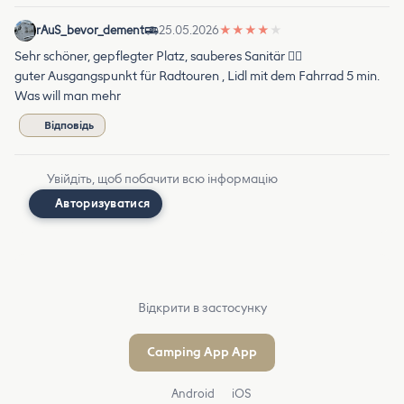
rAuS_bevor_dement
25.05.2026
★
★
★
★
★
Sehr schöner, gepflegter Platz, sauberes Sanitär 👍🏼
guter Ausgangspunkt für Radtouren , Lidl mit dem Fahrrad 5 min.
Was will man mehr
Відповідь
Увійдіть, щоб побачити всю інформацію
Авторизуватися
Відкрити в застосунку
Camping App App
Android
iOS