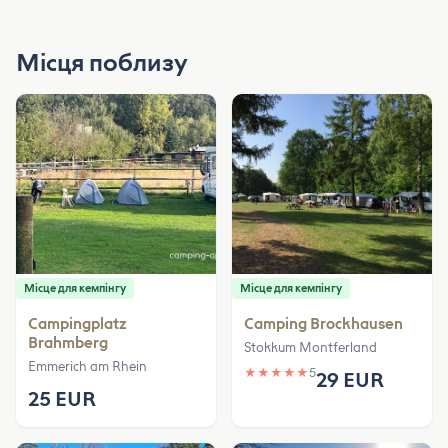
Місця поблизу
Місце для кемпінгу
Місце для кемпінгу
Campingplatz
Camping Brockhausen
Brahmberg
Stokkum Montferland
Emmerich am Rhein
★
★
★
★
★
5
29 EUR
25 EUR