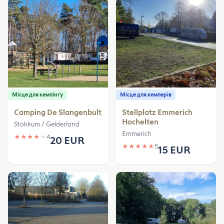
Місце для кемпінгу
Місце для кемперів
Camping De Slangenbult
Stellplatz Emmerich
Hochelten
Stokkum / Gelderland
Emmerich
★
★
★
★
★
4
20 EUR
★
★
★
★
★
5
15 EUR