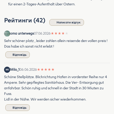
für einen 2-Tages-Aufenthalt über Ostern.
Рейтинги (42)
Написати відгук
oma unterwegs
07.06.2026
★
★
★
★
★
Sehr schöner platz , leider zahlen allein reisende den vollen preis !
Das habe ich sonst nicht erlebt !
Відповідь
Milo_1
06.06.2026
★
★
★
★
★
MI
Schöne Stellplätze. Blickrichtung Hafen in vorderster Reihe nur 4
Ampere. Sehr gepflegtes Sanitärhaus. Die Ver- Entsorgung gut
anfahrbar. Schön ruhig und schnell in der Stadt in 30 Miuten zu
Fuss.
Lidl in der Nähe. Wir werden sicher wiederkommen.
Відповідь