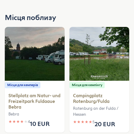
Місця поблизу
Місце для кемперів
Місце для кемпінгу
Stellplatz am Natur- und
Campingplatz
Freizeitpark Fuldaaue
Rotenburg/Fulda
Bebra
Rotenburg an der Fulda /
Bebra
Hessen
★
★
★
★
★
4
★
★
★
★
★
5
10 EUR
20 EUR