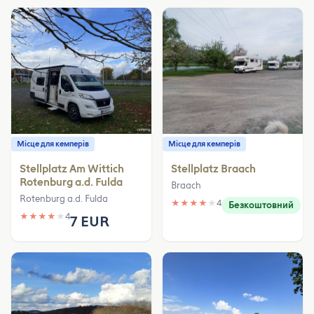
Місце для кемперів
Місце для кемперів
Stellplatz Am Wittich
Stellplatz Braach
Rotenburg a.d. Fulda
Braach
Rotenburg a.d. Fulda
★
★
★
★
★
4
Безкоштовний
★
★
★
★
★
4
7 EUR