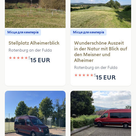
Місце для кемперів
Місце для кемперів
Stellplatz Alheimerblick
Wunderschöne Auszeit
in der Natur mit Blick auf
Rotenburg an der Fulda
den Meisner und
★
★
★
★
★
5
15 EUR
Alheimer
Rotenburg an der Fulda
★
★
★
★
★
5
15 EUR