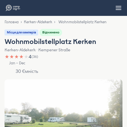
Головна
›
Kerken-Aldekerk
›
Wohnmobilstellplatz Kerken
Відчинено
Місце для кемперів
Wohnmobilstellplatz Kerken
Kerken-Aldekerk · Kempener Straße
★
★
★
★
★
4
(36)
Jan – Dec
30 Ємність