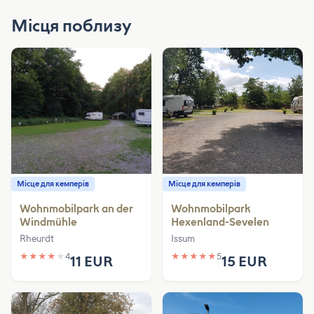
Місця поблизу
Місце для кемперів
Місце для кемперів
Wohnmobilpark an der
Wohnmobilpark
Windmühle
Hexenland-Sevelen
Rheurdt
Issum
★
★
★
★
★
4
★
★
★
★
★
5
11 EUR
15 EUR