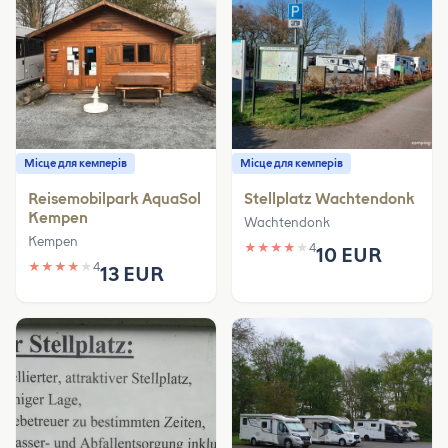
Місце для кемперів
Місце для кемперів
Reisemobilpark AquaSol
Stellplatz Wachtendonk
Kempen
Wachtendonk
Kempen
★
★
★
★
★
4
10 EUR
★
★
★
★
★
4
13 EUR