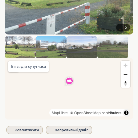
5
Вигляд із супутника
MapLibre
| ©
OpenStreetMap
contributors
Завантажити
Неправильні дані?