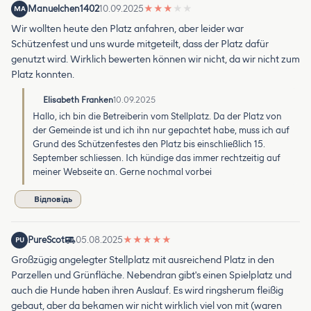
Manuelchen1402
10.09.2025
★
★
★
★
★
MA
Wir wollten heute den Platz anfahren, aber leider war
Schützenfest und uns wurde mitgeteilt, dass der Platz dafür
genutzt wird. Wirklich bewerten können wir nicht, da wir nicht zum
Platz konnten.
Elisabeth Franken
10.09.2025
Hallo, ich bin die Betreiberin vom Stellplatz. Da der Platz von
der Gemeinde ist und ich ihn nur gepachtet habe, muss ich auf
Grund des Schützenfestes den Platz bis einschließlich 15.
September schliessen. Ich kündige das immer rechtzeitig auf
meiner Webseite an. Gerne nochmal vorbei
Відповідь
PureScot
05.08.2025
★
★
★
★
★
PU
Großzügig angelegter Stellplatz mit ausreichend Platz in den
Parzellen und Grünfläche. Nebendran gibt's einen Spielplatz und
auch die Hunde haben ihren Auslauf. Es wird ringsherum fleißig
gebaut, aber da bekamen wir nicht wirklich viel von mit (waren