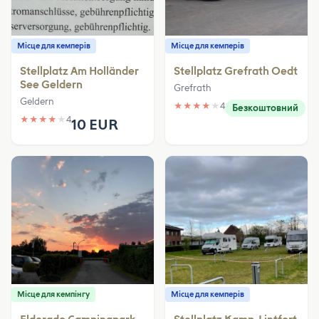
Місце для кемперів
Місце для кемперів
Stellplatz Am Holländer
Stellplatz Grefrath Oedt
See Geldern
Grefrath
Geldern
★
★
★
★
★
4
Безкоштовний
★
★
★
★
★
4
10 EUR
Місце для кемпінгу
Місце для кемперів