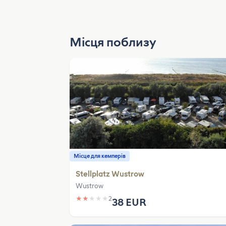
Місця поблизу
Місце для кемперів
Stellplatz Wustrow
Wustrow
★
★
★
★
★
2
38 EUR