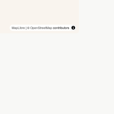
MapLibre
| ©
OpenStreetMap
contributors