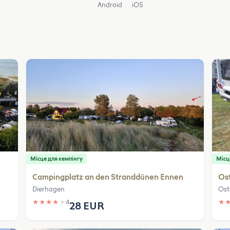
Android
iOS
Місце для кемпінгу
Місц
Campingplatz an den Stranddünen Ennen
Os
Dierhagen
Ost
★
★
★
★
★
4
★
28 EUR