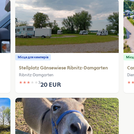
Місце для кемперів
Місц
Stellplatz Gänsewiese Ribnitz-Damgarten
Ca
Ribnitz-Damgarten
Die
★
★
★
★
★
3
★
20 EUR