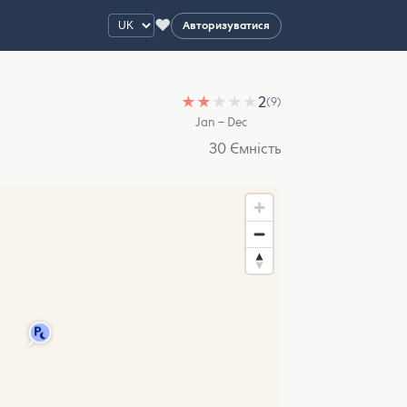
♥
Авторизуватися
★
★
★
★
★
2
(9)
Jan – Dec
30 Ємність