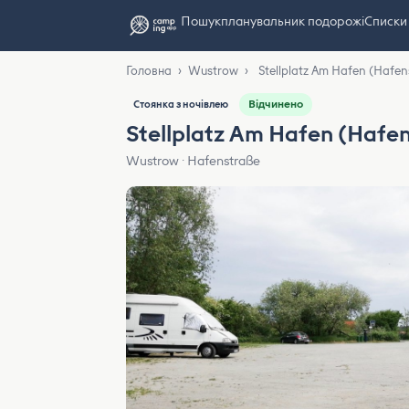
Пошук
планувальник подорожі
Списки
Головна
›
Wustrow
›
Stellplatz Am Hafen (Hafen
Відчинено
Стоянка з ночівлею
Stellplatz Am Hafen (Hafe
Wustrow · Hafenstraße