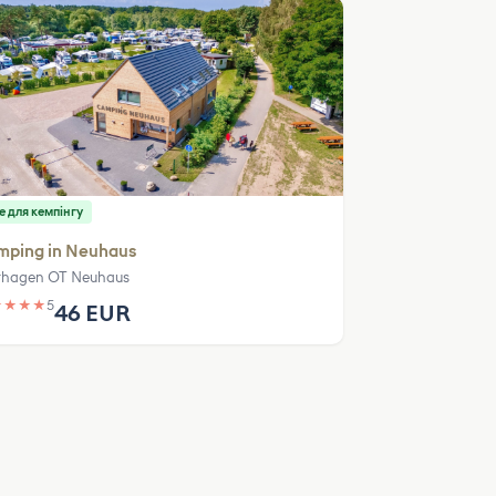
е для кемпінгу
mping in Neuhaus
rhagen OT Neuhaus
★
★
★
★
5
46 EUR