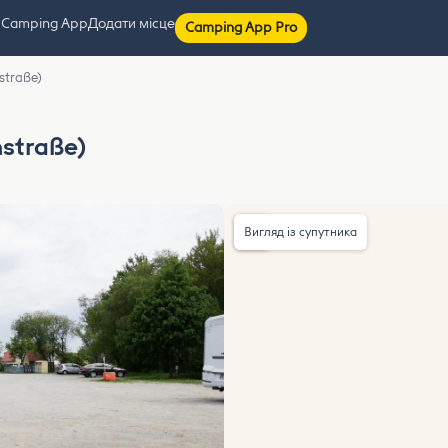
 Camping App
Додати місце
Camping App Pro
straße)
nstraße)
Вигляд із супутника