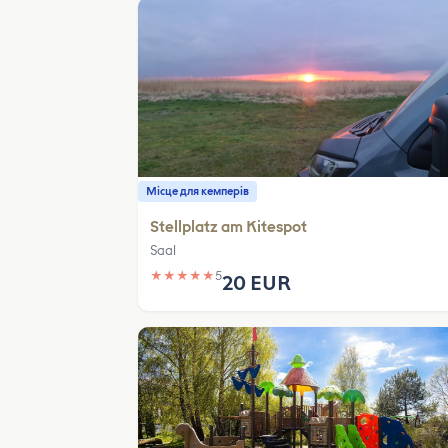
Місце для кемперів
Stellplatz am Kitespot
Saal
★
★
★
★
★
5
20 EUR