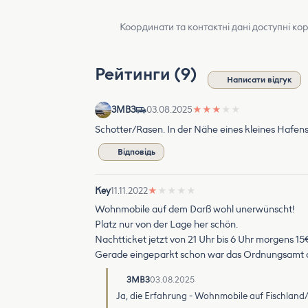
Координати та контактні дані доступні ко
Рейтинги (9)
Написати відгук
3MB3
03.08.2025
★
★
★
★
★
Schotter/Rasen. In der Nähe eines kleines Hafen
Відповідь
Key
11.11.2022
★
★
★
★
★
Wohnmobile auf dem Darß wohl unerwünscht!
Platz nur von der Lage her schön.
Nachtticket jetzt von 21 Uhr bis 6 Uhr morgens 15
Gerade eingeparkt schon war das Ordnungsamt da
3MB3
03.08.2025
Ja, die Erfahrung - Wohnmobile auf Fischland/