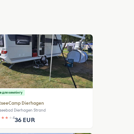
е для кемпінгу
tseeCamp Dierhagen
seebad Dierhagen Strand
★
★
★
★
4
36 EUR