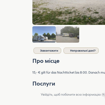
Завантажити
Неправильні дані?
Про місце
15,- € gilt für das Nachtticket bis 8:00. Danach m
Послуги
Увійдіть, щоб побачити всю інформацію
?