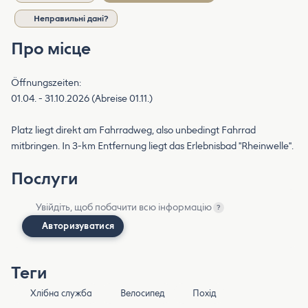
Неправильні дані?
Про місце
Öffnungszeiten:
01.04. - 31.10.2026 (Abreise 01.11.)
Platz liegt direkt am Fahrradweg, also unbedingt Fahrrad
mitbringen. In 3-km Entfernung liegt das Erlebnisbad "Rheinwelle".
Послуги
Увійдіть, щоб побачити всю інформацію
?
Авторизуватися
Теги
Хлібна служба
Велосипед
Похід