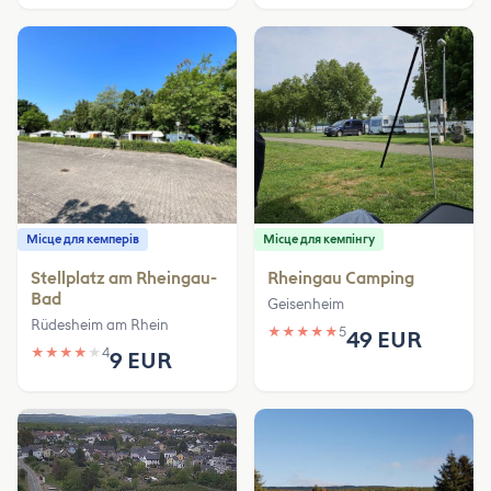
Місце для кемперів
Місце для кемпінгу
Stellplatz am Rheingau-
Rheingau Camping
Bad
Geisenheim
Rüdesheim am Rhein
★
★
★
★
★
5
49 EUR
★
★
★
★
★
4
9 EUR