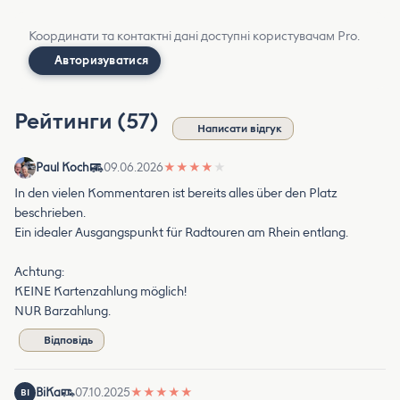
Координати та контактні дані доступні користувачам Pro.
Авторизуватися
Рейтинги (57)
Написати відгук
Paul Koch
09.06.2026
★
★
★
★
★
In den vielen Kommentaren ist bereits alles über den Platz
beschrieben.
Ein idealer Ausgangspunkt für Radtouren am Rhein entlang.
Achtung:
KEINE Kartenzahlung möglich!
NUR Barzahlung.
Відповідь
BiKa
07.10.2025
★
★
★
★
★
BI