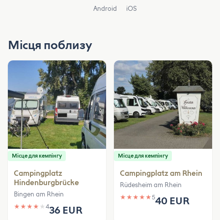
Android
iOS
Місця поблизу
Місце для кемпінгу
Місце для кемпінгу
Campingplatz
Campingplatz am Rhein
Hindenburgbrücke
Rüdesheim am Rhein
Bingen am Rhein
★
★
★
★
★
5
40 EUR
★
★
★
★
★
4
36 EUR