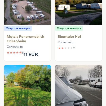
Місце для кемперів
Місце для кемпінгу
Metzis Panoramablick
Ebentaler Hof
Ockenheim
Rüdesheim
Ockenheim
★
★
★
★
★
2
★
★
★
★
★
5
11 EUR