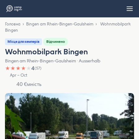
Головна
›
Bingen am Rhein-Bingen-Gaulsheim
›
Wohnmobilpark
Bingen
Відчинено
Місце для кемперів
Wohnmobilpark Bingen
Bingen am Rhein-Bingen-Gaulsheim · Ausserhalb
★
★
★
★
★
4
(57)
Apr – Oct
40 Ємність