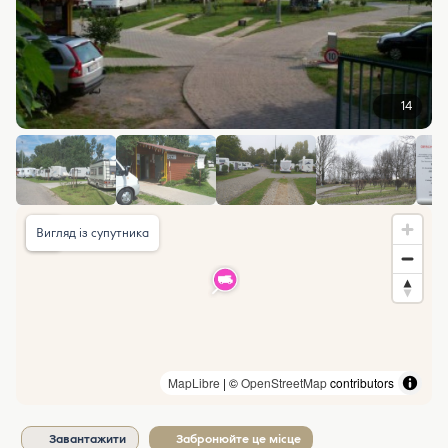
14
Вигляд із супутника
MapLibre
| ©
OpenStreetMap
contributors
Завантажити
Забронюйте це місце