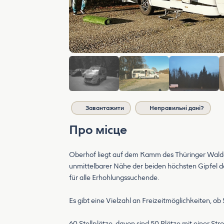
Завантажити
Неправильні дані?
Про місце
Oberhof liegt auf dem Kamm des Thüringer Waldes,
unmittelbarer Nähe der beiden höchsten Gipfel d
für alle Erhohlungssuchende.
Es gibt eine Vielzahl an Freizeitmöglichkeiten, ob
60 Stellplätze, davon sind 50 Plätze mit einer St