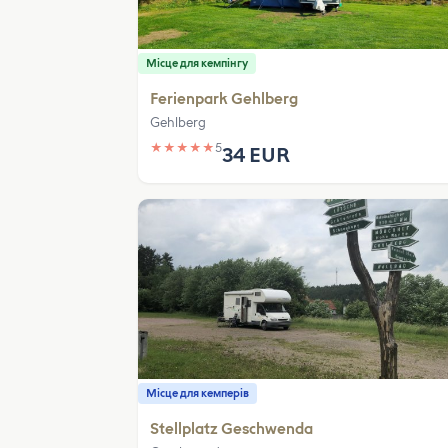
Місце для кемпінгу
Ferienpark Gehlberg
Gehlberg
★
★
★
★
★
5
34 EUR
Місце для кемперів
Stellplatz Geschwenda