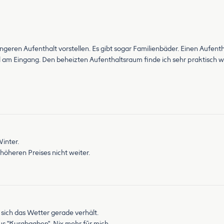
geren Aufenthalt vorstellen. Es gibt sogar Familienbäder. Einen Aufent
 am Eingang. Den beheizten Aufenthaltsraum finde ich sehr praktisch 
Winter.
höheren Preises nicht weiter.
 sich das Wetter gerade verhält.
 plus "Kurabgaben". Nix mehr fūr mich.