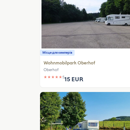
Місце для кемперів
Wohnmobilpark Oberhof
Oberhof
★
★
★
★
★
5
15 EUR