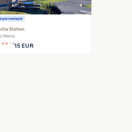
е для кемперів
chis Station
la-Mehlis
★
★
★
★
4
15 EUR