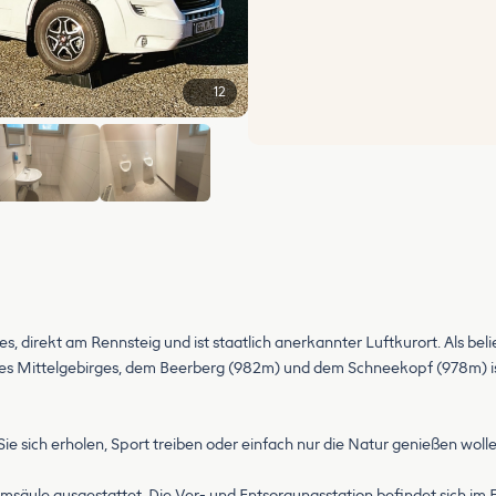
12
+6
 direkt am Rennsteig und ist staatlich anerkannter Luftkurort. Als beli
es Mittelgebirges, dem Beerberg (982m) und dem Schneekopf (978m) ist
 Sie sich erholen, Sport treiben oder einfach nur die Natur genießen wolle
romsäule ausgestattet. Die Ver- und Entsorgungsstation befindet sich im 