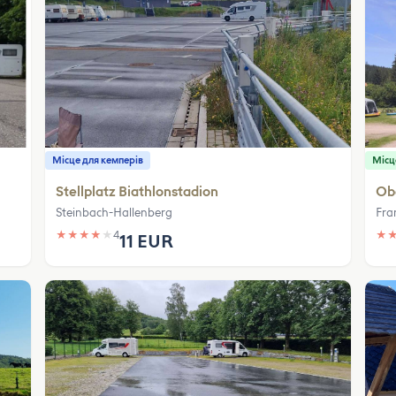
Місце для кемперів
Місц
Stellplatz Biathlonstadion
Ob
Steinbach-Hallenberg
Fra
★
★
★
★
★
4
★
11 EUR