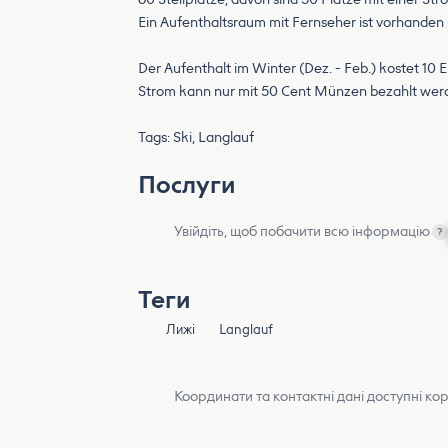
Ein Aufenthaltsraum mit Fernseher ist vorhanden 
Der Aufenthalt im Winter (Dez. - Feb.) kostet 10 
Strom kann nur mit 50 Cent Münzen bezahlt wer
Tags: Ski, Langlauf
Послуги
Увійдіть, щоб побачити всю інформацію
?
Теги
Лижі
Langlauf
Координати та контактні дані доступні ко