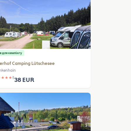
е для кемпінгу
erhof Camping Lütschesee
nkenhain
★
★
★
★
5
38 EUR