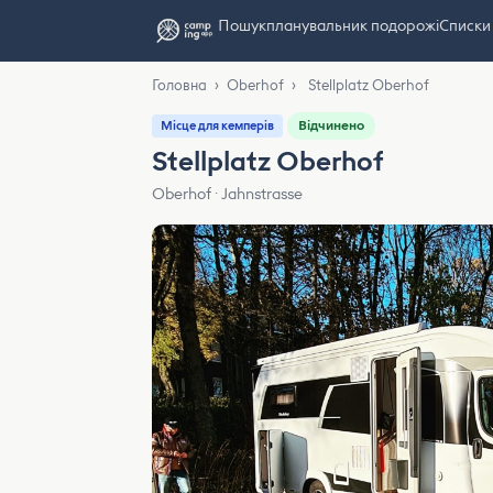
Пошук
планувальник подорожі
Списки
Головна
›
Oberhof
›
Stellplatz Oberhof
Відчинено
Місце для кемперів
Stellplatz Oberhof
Oberhof · Jahnstrasse