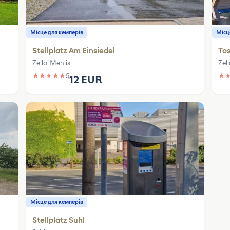
Місце для кемперів
Місц
Stellplatz Am Einsiedel
Tos
Zella-Mehlis
Zel
★
★
★
★
★
5
★
12 EUR
Місце для кемперів
Stellplatz Suhl