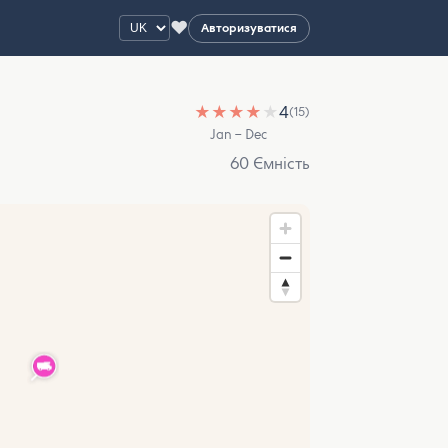
♥
Авторизуватися
★
★
★
★
★
4
(15)
Jan – Dec
60 Ємність