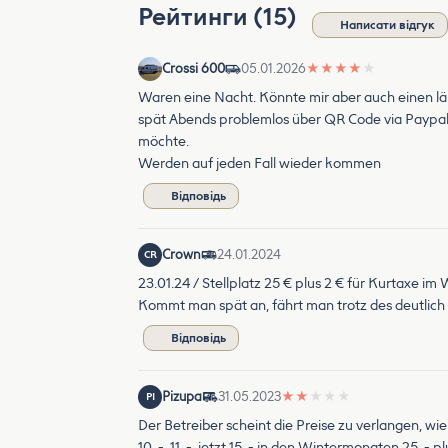
Рейтинги (15)
Написати відгук
Crossi 600
05.01.2026
★
★
★
★
★
Waren eine Nacht. Könnte mir aber auch einen län
spät Abends problemlos über QR Code via Paypal
möchte.
Werden auf jeden Fall wieder kommen
Відповідь
Crown
24.01.2024
CR
23.01.24 / Stellplatz 25 € plus 2 € für Kurtaxe im 
Kommt man spät an, fährt man trotz des deutlich 
Відповідь
Pizupa
31.05.2023
★
★
★
★
★
PI
Der Betreiber scheint die Preise zu verlangen, wie
10. -, 11. -, jetzt 15. - in den Wintermonaten 25. -