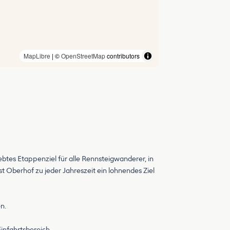
MapLibre
| ©
OpenStreetMap
contributors
ebtes Etappenziel für alle Rennsteigwanderer, in
 Oberhof zu jeder Jahreszeit ein lohnendes Ziel
n.
Einfahrtsbereich.