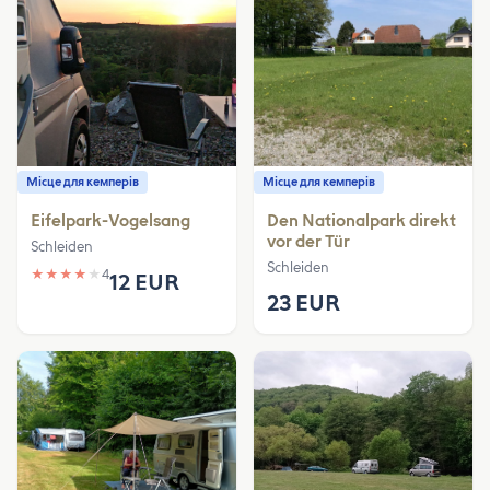
Місце для кемперів
Місце для кемперів
Eifelpark-Vogelsang
Den Nationalpark direkt
vor der Tür
Schleiden
Schleiden
★
★
★
★
★
4
12 EUR
23 EUR