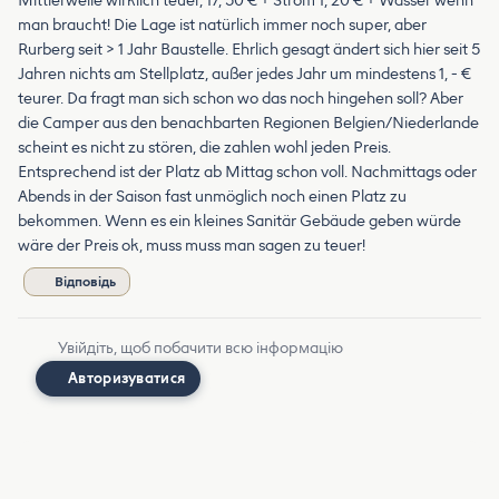
Mittlerweile wirklich teuer, 17, 50 € + Strom 1, 20 € + Wasser wenn
man braucht! Die Lage ist natürlich immer noch super, aber
Rurberg seit > 1 Jahr Baustelle. Ehrlich gesagt ändert sich hier seit 5
Jahren nichts am Stellplatz, außer jedes Jahr um mindestens 1, - €
teurer. Da fragt man sich schon wo das noch hingehen soll? Aber
die Camper aus den benachbarten Regionen Belgien/Niederlande
scheint es nicht zu stören, die zahlen wohl jeden Preis.
Entsprechend ist der Platz ab Mittag schon voll. Nachmittags oder
Abends in der Saison fast unmöglich noch einen Platz zu
bekommen. Wenn es ein kleines Sanitär Gebäude geben würde
wäre der Preis ok, muss muss man sagen zu teuer!
Відповідь
Увійдіть, щоб побачити всю інформацію
Авторизуватися