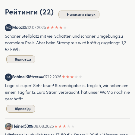
Рейтинги (22)
Написати відгук
Mooz
12.07.2026
★
★
★
★
★
MO
Schöner Stellplatz mit viel Schatten und schöner Umgebung zu
normalem Preis. Aber beim Strompreis wird kräftig zugelangt. 1,2
€/ kWh .
Відповідь
Sabine Klötzer
07.12.2025
★
★
★
★
★
SA
Lage ist super! Sehr teuer! Stromabgabe ist fraglich, wir haben am
einem Tag für 12 Euro Strom verbraucht, hat unser WoMo noch nie
geschafft.
Відповідь
Heiner53
08.08.2025
★
★
★
★
★