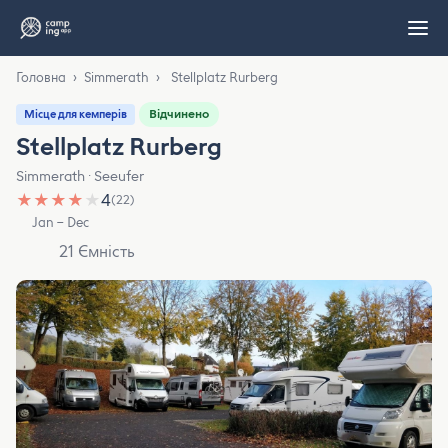
Головна
›
Simmerath
›
Stellplatz Rurberg
Відчинено
Місце для кемперів
Stellplatz Rurberg
Simmerath · Seeufer
★
★
★
★
★
4
(22)
Jan – Dec
21 Ємність