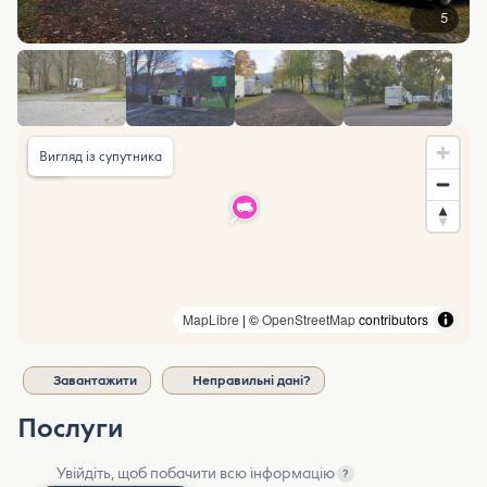
5
Вигляд із супутника
MapLibre
| ©
OpenStreetMap
contributors
Завантажити
Неправильні дані?
Послуги
Увійдіть, щоб побачити всю інформацію
?