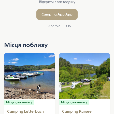
Відкрити в застосунку
Camping App App
Android
iOS
Місця поблизу
Місце для кемпінгу
Місце для кемпінгу
Camping Lutterbach
Camping Rursee