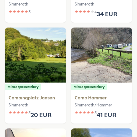
Simmerath
Simmerath
★
★
★
★
★
5
★
★
★
★
★
4
34 EUR
Місце для кемпінгу
Місце для кемпінгу
Campingplatz Jansen
Camp Hammer
Simmerath
Simmerath/Hammer
★
★
★
★
★
5
★
★
★
★
★
5
20 EUR
41 EUR