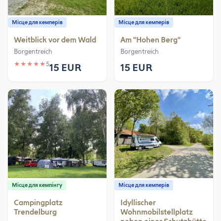
Місце для кемперів
Місце для кемперів
Weitblick vor dem Wald
Am "Hohen Berg"
Borgentreich
Borgentreich
★
★
★
★
★
5
15 EUR
15 EUR
Місце для кемпінгу
Місце для кемперів
Campingplatz
Idyllischer
Trendelburg
Wohnmobilstellplatz