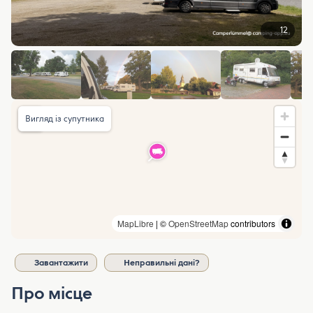
12
Вигляд із супутника
MapLibre
| ©
OpenStreetMap
contributors
Завантажити
Неправильні дані?
Про місце