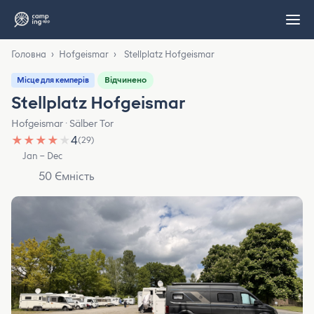
Головна
›
Hofgeismar
›
Stellplatz Hofgeismar
Відчинено
Місце для кемперів
Stellplatz Hofgeismar
Hofgeismar · Sälber Tor
★
★
★
★
★
4
(29)
Jan – Dec
50 Ємність