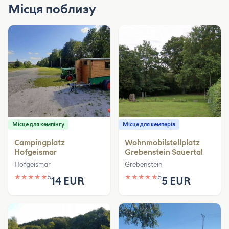
Місця поблизу
Місце для кемпінгу
Місце для кемперів
Campingplatz
Wohnmobilstellplatz
Hofgeismar
Grebenstein Sauertal
Hofgeismar
Grebenstein
★
★
★
★
★
5
★
★
★
★
★
5
14 EUR
5 EUR