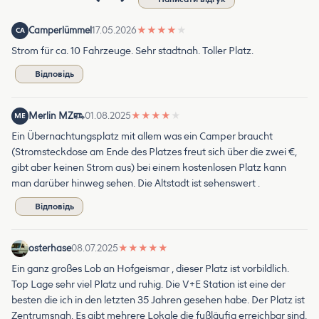
Camperlümmel
17.05.2026
★
★
★
★
★
CA
Strom für ca. 10 Fahrzeuge. Sehr stadtnah. Toller Platz.
Відповідь
Merlin MZ
01.08.2025
★
★
★
★
★
ME
Ein Übernachtungsplatz mit allem was ein Camper braucht
(Stromsteckdose am Ende des Platzes freut sich über die zwei €,
gibt aber keinen Strom aus) bei einem kostenlosen Platz kann
man darüber hinweg sehen. Die Altstadt ist sehenswert .
Відповідь
osterhase
08.07.2025
★
★
★
★
★
Ein ganz großes Lob an Hofgeismar , dieser Platz ist vorbildlich.
Top Lage sehr viel Platz und ruhig. Die V+E Station ist eine der
besten die ich in den letzten 35 Jahren gesehen habe. Der Platz ist
Zentrumsnah. Es gibt mehrere Lokale die fußläufig erreichbar sind,