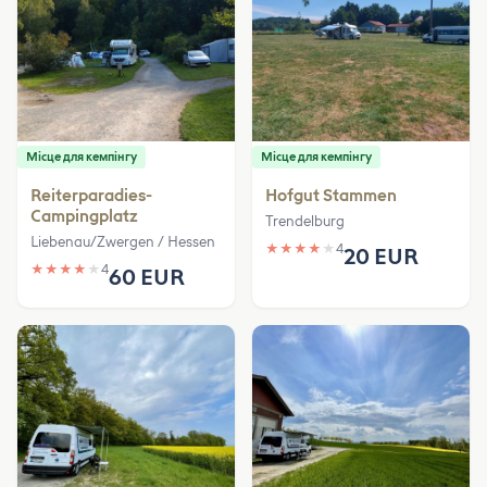
Місце для кемпінгу
Місце для кемпінгу
Reiterparadies-
Hofgut Stammen
Campingplatz
Trendelburg
Liebenau/Zwergen / Hessen
★
★
★
★
★
4
20 EUR
★
★
★
★
★
4
60 EUR