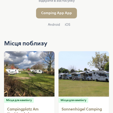
Відкрити в застосунку
Camping App App
Android
iOS
Місця поблизу
Місце для кемпінгу
Місце для кемпінгу
Campingplatz Am
Sonnenhügel Camping