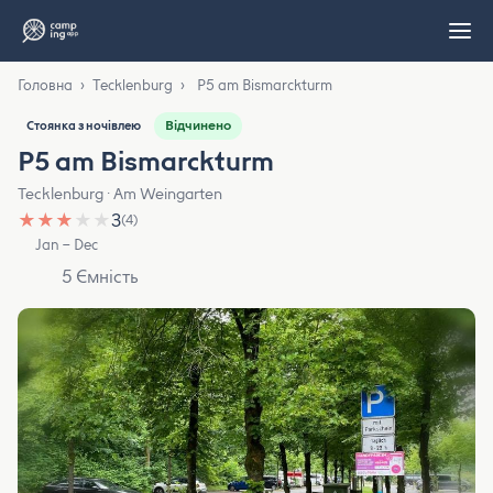
Головна
›
Tecklenburg
›
P5 am Bismarckturm
Відчинено
Стоянка з ночівлею
P5 am Bismarckturm
Tecklenburg · Am Weingarten
★
★
★
★
★
3
(4)
Jan – Dec
5 Ємність