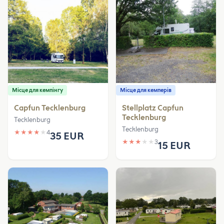
Місце для кемпінгу
Місце для кемперів
Capfun Tecklenburg
Stellplatz Capfun
Tecklenburg
Tecklenburg
Tecklenburg
★
★
★
★
★
4
35 EUR
★
★
★
★
★
3
15 EUR