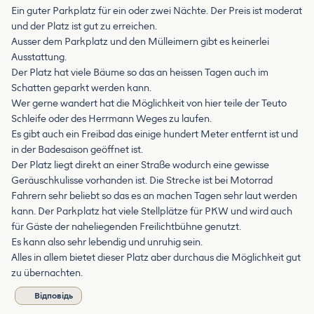
Ein guter Parkplatz für ein oder zwei Nächte. Der Preis ist moderat
und der Platz ist gut zu erreichen.
Ausser dem Parkplatz und den Mülleimern gibt es keinerlei
Ausstattung.
Der Platz hat viele Bäume so das an heissen Tagen auch im
Schatten geparkt werden kann.
Wer gerne wandert hat die Möglichkeit von hier teile der Teuto
Schleife oder des Herrmann Weges zu laufen.
Es gibt auch ein Freibad das einige hundert Meter entfernt ist und
in der Badesaison geöffnet ist.
Der Platz liegt direkt an einer Straße wodurch eine gewisse
Geräuschkulisse vorhanden ist. Die Strecke ist bei Motorrad
Fahrern sehr beliebt so das es an machen Tagen sehr laut werden
kann. Der Parkplatz hat viele Stellplätze für PKW und wird auch
für Gäste der naheliegenden Freilichtbühne genutzt.
Es kann also sehr lebendig und unruhig sein.
Alles in allem bietet dieser Platz aber durchaus die Möglichkeit gut
zu übernachten.
Відповідь