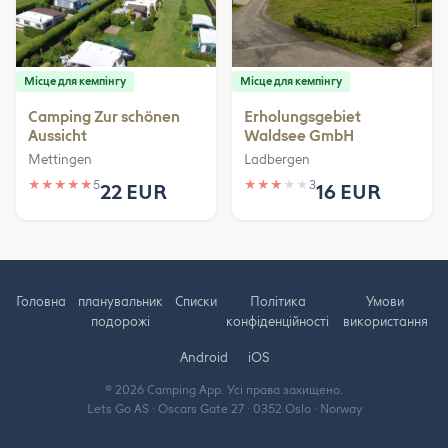
Місце для кемпінгу
Місце для кемпінгу
Camping Zur schönen
Erholungsgebiet
Aussicht
Waldsee GmbH
Mettingen
Ladbergen
★
★
★
★
★
5
★
★
★
★
★
3
22 EUR
16 EUR
Головна
планувальник
Cписки
Політика
Умови
подорожі
конфіденційності
використання
Android
iOS
© 2026 Camping App. Усі права захищено.
Lets Go AS · Oscars Gate 27 · 0352 Oslo · Norway