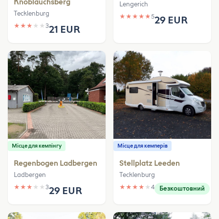
Knoblauchsberg
Lengerich
Tecklenburg
★
★
★
★
★
5
29 EUR
★
★
★
★
★
3
21 EUR
Місце для кемпінгу
Місце для кемперів
Regenbogen Ladbergen
Stellplatz Leeden
Ladbergen
Tecklenburg
★
★
★
★
★
3
★
★
★
★
★
4
29 EUR
Безкоштовний