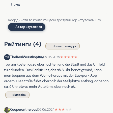
Похід
Координати та контактні дані доступні користувачам Pro.
Авторизуватися
Рейтинги (4)
Написати відгук
TheRealWurstkopf
09.05.2025
★
★
★
★
★
TH
Top um kostenlos zu übernachten und die Stadt und das Umfeld
zu erkunden. Das Parkticket, das ab 8 Uhr benötigt wird, kann
man bequem aus dem Womo heraus mit der Easypark App
ordern. Die Straße führt oberhalb der Stellplätze entlang, daher ab
ca. 6 Uhr etwas mehr Autolärm, aber noch ok.
Відповідь
Cooperontheroad
02.06.2024
★
★
★
★
★