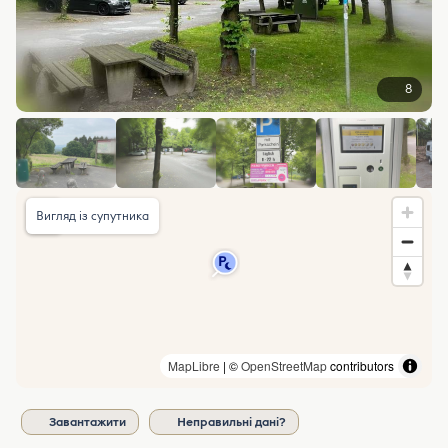
8
Вигляд із супутника
MapLibre
| ©
OpenStreetMap
contributors
Завантажити
Неправильні дані?