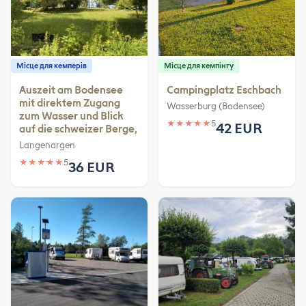
Місце для кемперів
Місце для кемпінгу
Auszeit am Bodensee
Campingplatz Eschbach
mit direktem Zugang
Wasserburg (Bodensee)
zum Wasser und Blick
★
★
★
★
★
5
42 EUR
auf die schweizer Berge,
Langenargen
★
★
★
★
★
5
36 EUR