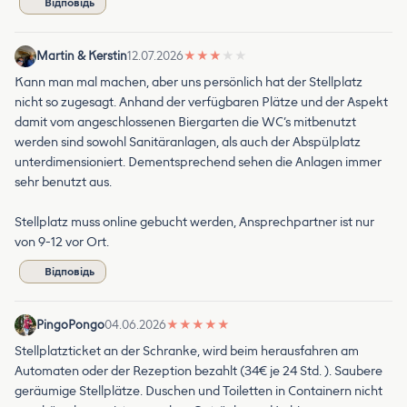
Відповідь
Martin & Kerstin
12.07.2026
★
★
★
★
★
Kann man mal machen, aber uns persönlich hat der Stellplatz
nicht so zugesagt. Anhand der verfügbaren Plätze und der Aspekt
damit vom angeschlossenen Biergarten die WC‘s mitbenutzt
werden sind sowohl Sanitäranlagen, als auch der Abspülplatz
unterdimensioniert. Dementsprechend sehen die Anlagen immer
sehr benutzt aus.
Stellplatz muss online gebucht werden, Ansprechpartner ist nur
von 9-12 vor Ort.
Відповідь
PingoPongo
04.06.2026
★
★
★
★
★
Stellplatzticket an der Schranke, wird beim herausfahren am
Automaten oder der Rezeption bezahlt (34€ je 24 Std. ). Saubere
geräumige Stellplätze. Duschen und Toiletten in Containern nicht