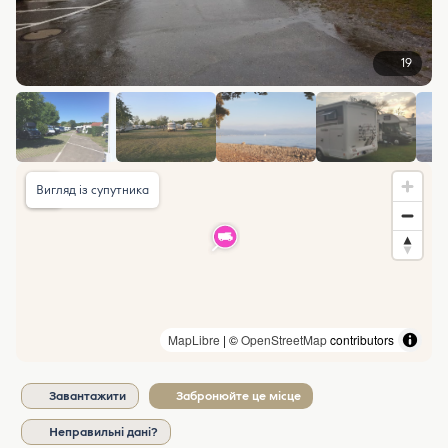
19
Вигляд із супутника
MapLibre
| ©
OpenStreetMap
contributors
Завантажити
Забронюйте це місце
Неправильні дані?