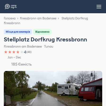
Головна
›
Kressbronn am Bodensee
›
Stellplatz Dorfkrug
Kressbronn
Відчинено
Місце для кемперів
Stellplatz Dorfkrug Kressbronn
Kressbronn am Bodensee · Tunau
★
★
★
★
★
4
(48)
Jan – Dec
185 Ємність