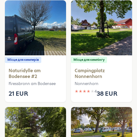
Місце для кемперів
Місце для кемпінгу
Naturidylle am
Campingplatz
Bodensee #2
Nonnenhorn
Kressbronn am Bodensee
Nonnenhorn
★
★
★
★
★
4
21 EUR
38 EUR