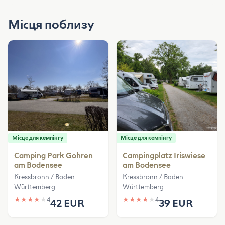
Місця поблизу
Місце для кемпінгу
Місце для кемпінгу
Camping Park Gohren
Campingplatz Iriswiese
am Bodensee
am Bodensee
Kressbronn / Baden-
Kressbronn / Baden-
Württemberg
Württemberg
★
★
★
★
★
4
★
★
★
★
★
4
42 EUR
39 EUR