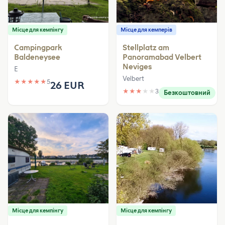
Місце для кемпінгу
Місце для кемперів
Campingpark
Stellplatz am
Baldeneysee
Panoramabad Velbert
Neviges
E
Velbert
★
★
★
★
★
5
26 EUR
★
★
★
★
★
3
Безкоштовний
Місце для кемпінгу
Місце для кемпінгу