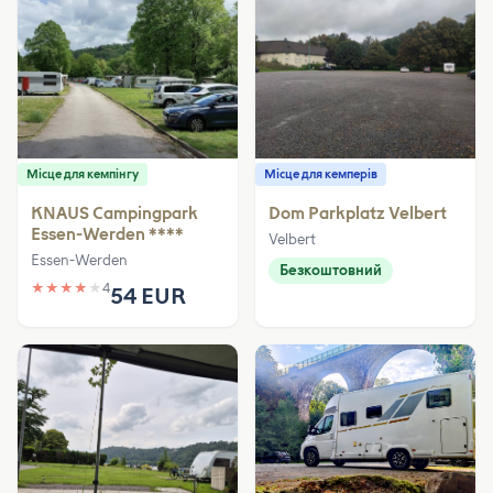
Місце для кемпінгу
Місце для кемперів
KNAUS Campingpark
Dom Parkplatz Velbert
Essen-Werden ****
Velbert
Essen-Werden
Безкоштовний
★
★
★
★
★
4
54 EUR