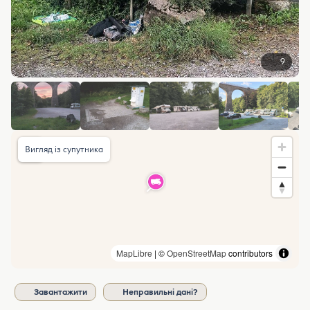
9
Вигляд із супутника
MapLibre
| ©
OpenStreetMap
contributors
Завантажити
Неправильні дані?