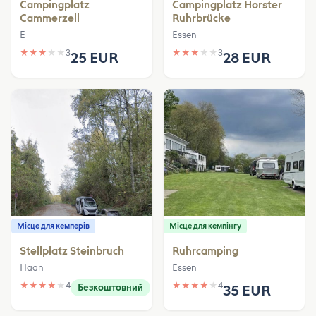
Campingplatz
Campingplatz Horster
Cammerzell
Ruhrbrücke
E
Essen
★
★
★
★
★
3
★
★
★
★
★
3
25 EUR
28 EUR
Місце для кемперів
Місце для кемпінгу
Stellplatz Steinbruch
Ruhrcamping
Haan
Essen
★
★
★
★
★
4
★
★
★
★
★
4
Безкоштовний
35 EUR