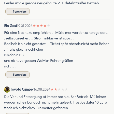
Leider ist die gerade neugebaute V+E defekt/außer Betrieb.
Відповідь
Ein Gast
19.01.2026
★
★
★
★
★
Für eine Nacht zu empfehlen. . . Mülleimer werden schon geleert. .
. selbst gesehen. . . Strom inklusive ist supi. . .
Bad hab ich nicht getestet. . . Ticket spät abends nicht mehr lösbar.
. . frühs gleich nachholen
Bis dahin PG
und nicht vergessen WoMo- Fahrer grüßen
sich. . . .
Відповідь
Toyota Camper
16.08.2024
★
★
★
★
★
Die Ver und Entsorgung ist immer noch außer Betrieb. Mülleimer
werden scheinbar auch nicht mehr geleert. Trostlos dafür 10 Euro
finde ich nicht okay. Bin weiter gefahren.