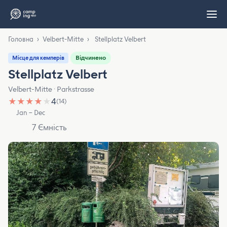
Головна
›
Velbert-Mitte
›
Stellplatz Velbert
Відчинено
Місце для кемперів
Stellplatz Velbert
Velbert-Mitte · Parkstrasse
★
★
★
★
★
4
(14)
Jan – Dec
7 Ємність