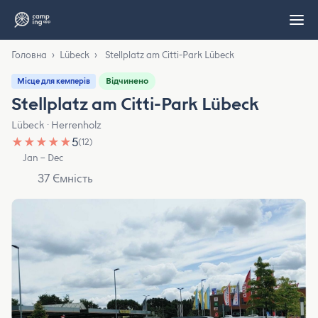
Головна
›
Lübeck
›
Stellplatz am Citti-Park Lübeck
Відчинено
Місце для кемперів
Stellplatz am Citti-Park Lübeck
Lübeck · Herrenholz
★
★
★
★
★
5
(12)
Jan – Dec
37 Ємність