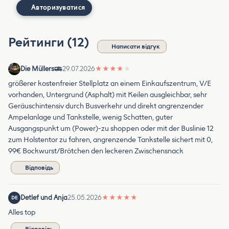
Авторизуватися
Рейтинги (12)
Написати відгук
Die Müllers
29.07.2026
★
★
★
★
★
größerer kostenfreier Stellplatz an einem Einkaufszentrum, V/E
vorhanden, Untergrund (Asphalt) mit Keilen ausgleichbar, sehr
Geräuschintensiv durch Busverkehr und direkt angrenzender
Ampelanlage und Tankstelle, wenig Schatten, guter
Ausgangspunkt um (Power)-zu shoppen oder mit der Buslinie 12
zum Holstentor zu fahren, angrenzende Tankstelle sichert mit 0,
99€ Bockwurst/Brötchen den leckeren Zwischensnack
Відповідь
Detlef und Anja
25.05.2026
★
★
★
★
★
DE
Alles top
Відповідь