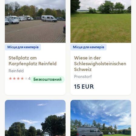
Місце для кемперів
Місце для кемперів
Stellplatz am
Wiese in der
Karpfenplatz Reinfeld
Schleswigholsteinischen
Schweiz
Reinfeld
Pronstorf
★
★
★
★
★
4
Безкоштовний
15 EUR