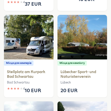
★
★
★
★
★
4
37 EUR
Місце для кемперів
Місце для кемпінгу
Stellplatz am Kurpark
Lübecker Sport- und
Bad Schwartau
Naturistenverein
Bad Schwartau
Lübeck
★
★
★
★
★
4
10 EUR
20 EUR