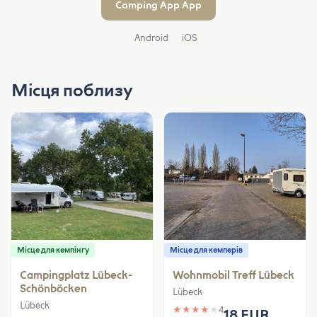
Camping App App
Android
iOS
Місця поблизу
Місце для кемпінгу
Місце для кемперів
Campingplatz Lübeck-
Wohnmobil Treff Lübeck
Schönböcken
Lübeck
Lübeck
★
★
★
★
★
4
18 EUR