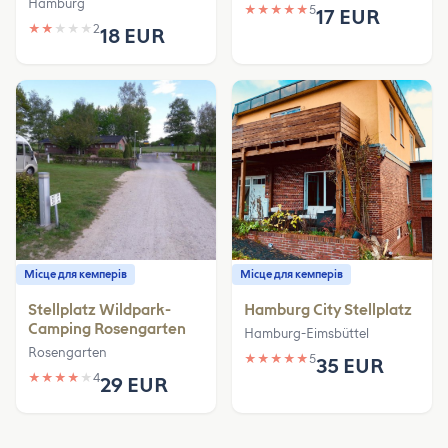
Hamburg
★
★
★
★
★
5
17 EUR
★
★
★
★
★
2
18 EUR
Місце для кемперів
Місце для кемперів
Stellplatz Wildpark-
Hamburg City Stellplatz
Camping Rosengarten
Hamburg-Eimsbüttel
Rosengarten
★
★
★
★
★
5
35 EUR
★
★
★
★
★
4
29 EUR