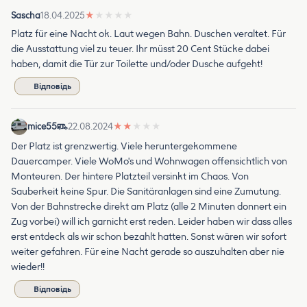
Sascha
18.04.2025
★
★
★
★
★
Platz für eine Nacht ok. Laut wegen Bahn. Duschen veraltet. Für
die Ausstattung viel zu teuer. Ihr müsst 20 Cent Stücke dabei
haben, damit die Tür zur Toilette und/oder Dusche aufgeht!
Відповідь
mice55
22.08.2024
★
★
★
★
★
Der Platz ist grenzwertig. Viele heruntergekommene
Dauercamper. Viele WoMo's und Wohnwagen offensichtlich von
Monteuren. Der hintere Platzteil versinkt im Chaos. Von
Sauberkeit keine Spur. Die Sanitäranlagen sind eine Zumutung.
Von der Bahnstrecke direkt am Platz (alle 2 Minuten donnert ein
Zug vorbei) will ich garnicht erst reden. Leider haben wir dass alles
erst entdeck als wir schon bezahlt hatten. Sonst wären wir sofort
weiter gefahren. Für eine Nacht gerade so auszuhalten aber nie
wieder!!
Відповідь