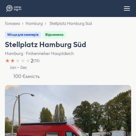
Головна
›
Hamburg
›
Stellplatz Hamburg Süd
Відчинено
Місце для кемперів
Stellplatz Hamburg Süd
Hamburg · Finkenrieker Hauptdeich
★
★
★
★
★
2
(15)
Jan – Dec
100 Ємність