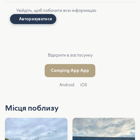
Увійдіть, щоб побачити всю інформацію
Авторизуватися
Відкрити в застосунку
Camping App App
Android
iOS
Місця поблизу