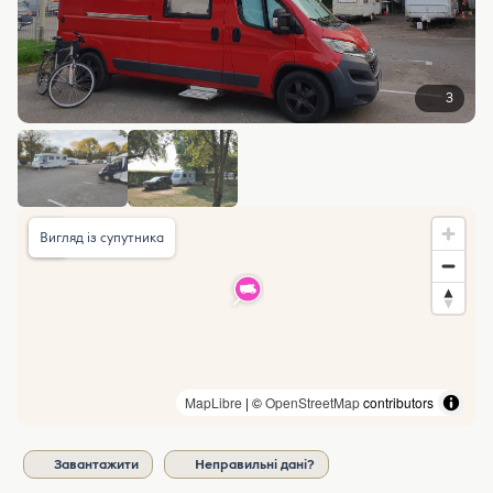
3
Вигляд із супутника
MapLibre
| ©
OpenStreetMap
contributors
Завантажити
Неправильні дані?