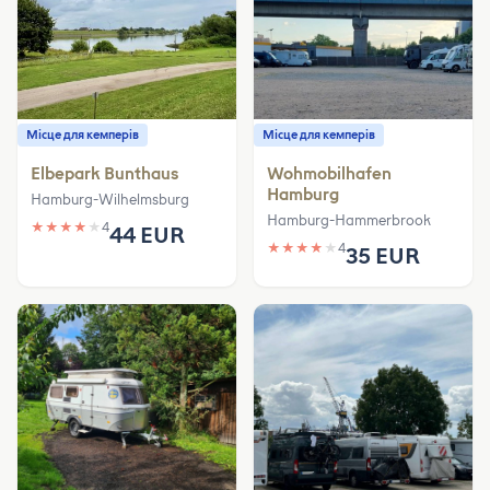
Місце для кемперів
Місце для кемперів
Elbepark Bunthaus
Wohmobilhafen
Hamburg
Hamburg-Wilhelmsburg
Hamburg-Hammerbrook
★
★
★
★
★
4
44 EUR
★
★
★
★
★
4
35 EUR