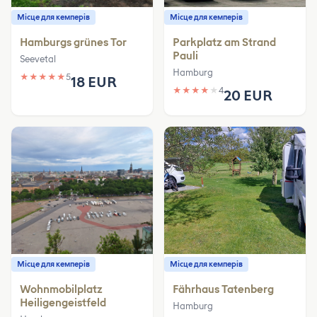
Місце для кемперів
Місце для кемперів
Hamburgs grünes Tor
Parkplatz am Strand
Pauli
Seevetal
Hamburg
★
★
★
★
★
5
18 EUR
★
★
★
★
★
4
20 EUR
Місце для кемперів
Місце для кемперів
Wohnmobilplatz
Fährhaus Tatenberg
Heiligengeistfeld
Hamburg