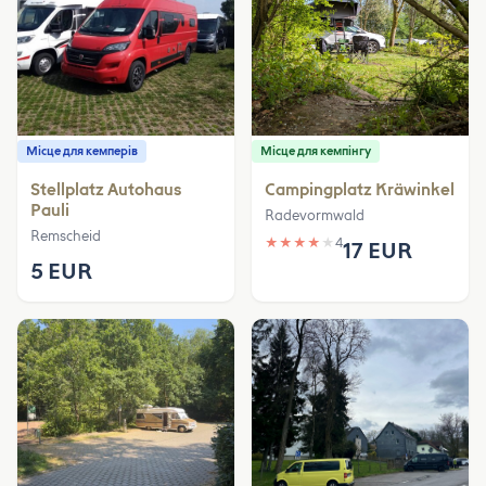
Місце для кемперів
Місце для кемпінгу
Stellplatz Autohaus
Campingplatz Kräwinkel
Pauli
Radevormwald
Remscheid
★
★
★
★
★
4
17 EUR
5 EUR