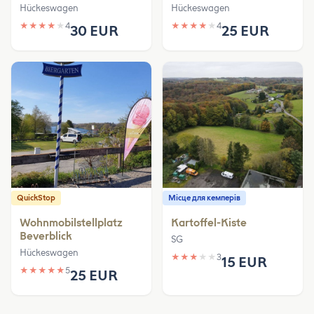
Hückeswagen
Hückeswagen
★
★
★
★
★
4
★
★
★
★
★
4
30 EUR
25 EUR
QuickStop
Місце для кемперів
Wohnmobilstellplatz
Kartoffel-Kiste
Beverblick
SG
Hückeswagen
★
★
★
★
★
3
15 EUR
★
★
★
★
★
5
25 EUR