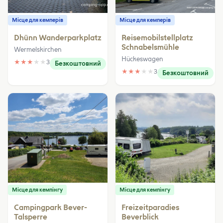
Місце для кемперів
Місце для кемперів
Dhünn Wanderparkplatz
Reisemobilstellplatz
Schnabelsmühle
Wermelskirchen
Hückeswagen
★
★
★
★
★
3
Безкоштовний
★
★
★
★
★
3
Безкоштовний
Місце для кемпінгу
Місце для кемпінгу
Campingpark Bever-
Freizeitparadies
Talsperre
Beverblick