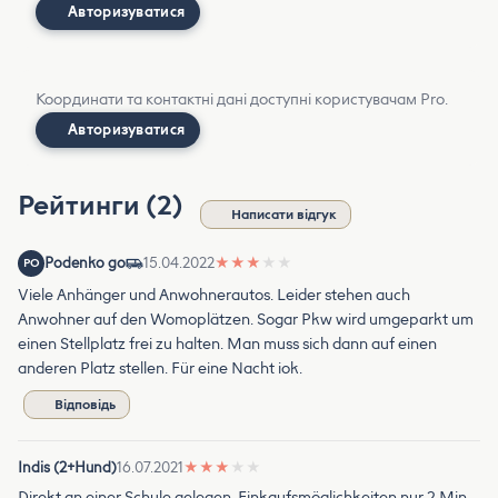
Авторизуватися
Координати та контактні дані доступні користувачам Pro.
Авторизуватися
Рейтинги (2)
Написати відгук
Podenko go
15.04.2022
★
★
★
★
★
PO
Viele Anhänger und Anwohnerautos. Leider stehen auch
Anwohner auf den Womoplätzen. Sogar Pkw wird umgeparkt um
einen Stellplatz frei zu halten. Man muss sich dann auf einen
anderen Platz stellen. Für eine Nacht iok.
Відповідь
Indis (2+Hund)
16.07.2021
★
★
★
★
★
Direkt an einer Schule gelegen. Einkaufsmöglichkeiten nur 2 Min