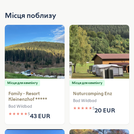
Місця поблизу
Місце для кемпінгу
Місце для кемпінгу
Family - Resort
Naturcamping Enz
Kleinenzhof *****
Bad Wildbad
Bad Wildbad
★
★
★
★
★
5
20 EUR
★
★
★
★
★
5
43 EUR