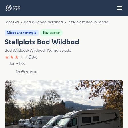
Головна
›
Bad Wildbad-Wildbad
›
Stellplatz Bad Wildbad
Відчинено
Місце для кемперів
Stellplatz Bad Wildbad
Bad Wildbad-Wildbad · Kernerstraße
★
★
★
★
★
3
(16)
Jan – Dec
16 Ємність