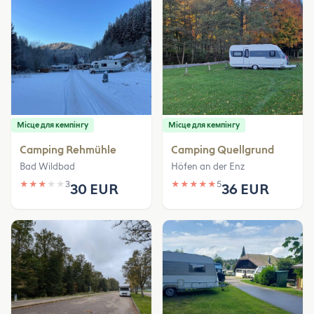
Місце для кемпінгу
Місце для кемпінгу
Camping Rehmühle
Camping Quellgrund
Bad Wildbad
Höfen an der Enz
★
★
★
★
★
3
★
★
★
★
★
5
30 EUR
36 EUR