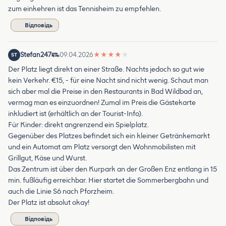
zum einkehren ist das Tennisheim zu empfehlen.
Відповідь
Stefan247
09.04.2026
★
★
★
★
★
ST
Der Platz liegt direkt an einer Straße. Nachts jedoch so gut wie
kein Verkehr. €15, - für eine Nacht sind nicht wenig. Schaut man
sich aber mal die Preise in den Restaurants in Bad Wildbad an,
vermag man es einzuordnen! Zumal im Preis die Gästekarte
inkludiert ist (erhältlich an der Tourist-Info).
Für Kinder: direkt angrenzend ein Spielplatz.
Gegenüber des Platzes befindet sich ein kleiner Getränkemarkt
und ein Automat am Platz versorgt den Wohnmobilisten mit
Grillgut, Käse und Wurst.
Das Zentrum ist über den Kurpark an der Großen Enz entlang in 15
min. fußläufig erreichbar. Hier startet die Sommerbergbahn und
auch die Linie S6 nach Pforzheim.
Der Platz ist absolut okay!
Відповідь