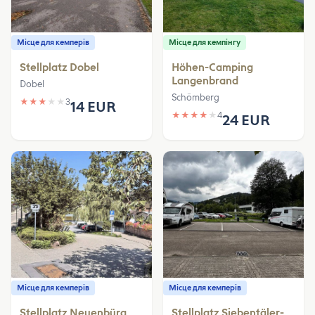
Місце для кемперів
Місце для кемпінгу
Stellplatz Dobel
Höhen-Camping
Langenbrand
Dobel
Schömberg
★
★
★
★
★
3
14 EUR
★
★
★
★
★
4
24 EUR
Місце для кемперів
Місце для кемперів
Stellplatz Neuenbürg
Stellplatz Siebentäler-