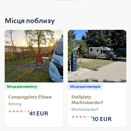
Місця поблизу
Місце для кемпінгу
Місце для кемперів
Campingplatz Elbsee
Stellplatz
Marktoberdorf
Aitrang
Marktoberdorf
★
★
★
★
★
4
41 EUR
★
★
★
★
★
4
10 EUR