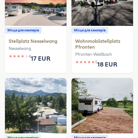
Місце для кемперів
Місце для кемперів
Stellplatz Nesselwang
Wohnmobilstellplatz
Pfronten
Nesselwang
Pfronten-Weißbach
★
★
★
★
★
4
17 EUR
★
★
★
★
★
5
18 EUR
Місце для кемпінгу
Місце для кемперів