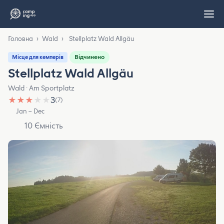
Головна
›
Wald
›
Stellplatz Wald Allgäu
Відчинено
Місце для кемперів
Stellplatz Wald Allgäu
Wald · Am Sportplatz
★
★
★
★
★
3
(7)
Jan – Dec
10 Ємність