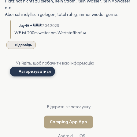
Platz hat nichts zu bieten, kein Strom, kein Wasser, kein Abwasser
etc.
Aber sehr idyllisch gelegen, total ruhig, immer wieder gerne.
Jay 👫 + 🐱🐱
17.04.2023
V/E ist 200m weiter am Wertstoffhof ☺️
Відповідь
Увійдіть, щоб побачити всю інформацію
Авторизуватися
Відкрити в застосунку
Camping App App
Android
iOS