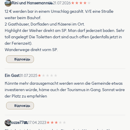
Rini und Hansemann
21.07.2026
★
★
★
★
★
12 € werden bar in einem Umschlag gezahlt. V/E eine Straße
weiter beim Bauhof.
2 Gasthäuser, Dorfladen und Käserei im Ort.
Highlight der Weiher direkt am SP. Man darf jederzeit baden. Sehr
toll angelegt! Die Toiletten dort sind auch offen (jedenfalls jetzt in
der Ferienzeit).
Wanderwege direkt vorm SP.
Відповідь
Ein Gast
31.07.2025
★
★
★
★
★
Könnte mehr darausgemacht werden wenn die Gemeinde etwas
investieren würde, käme auch der Tourismus in Gang. Sonnst wäre
der Platz zu empfehlen
Відповідь
ozze77
17.04.2023
★
★
★
★
★