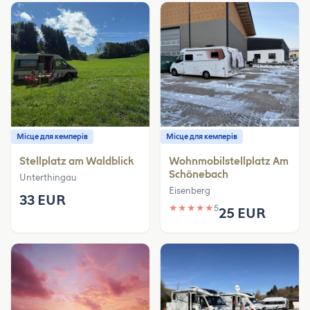
Місце для кемперів
Місце для кемперів
Stellplatz am Waldblick
Wohnmobilstellplatz Am
Schönebach
Unterthingau
Eisenberg
33 EUR
★
★
★
★
★
5
25 EUR