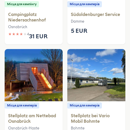
Місце для кемпінгу
Місце для кемперів
Campingplatz
Südoldenburger Service
Niedersachsenhof
Damme
Osnabrück
5 EUR
★
★
★
★
★
4
31 EUR
Місце для кемперів
Місце для кемперів
Stellplatz am Nettebad
Stellplatz bei Vario
Osnabrück
Mobil Bohmte
Osnabrück-Haste
Bohmte