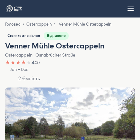
Головна
›
Ostercappeln
›
Venner Mühle Ostercappeln
Відчинено
Стоянка з ночівлею
Venner Mühle Ostercappeln
Ostercappeln · Osnabrücker Straße
★
★
★
★
★
4
(2)
Jan – Dec
2 Ємність