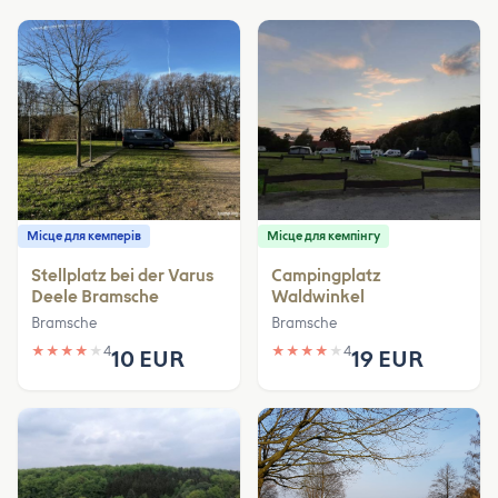
Місце для кемперів
Місце для кемпінгу
Stellplatz bei der Varus
Campingplatz
Deele Bramsche
Waldwinkel
Bramsche
Bramsche
★
★
★
★
★
4
★
★
★
★
★
4
10 EUR
19 EUR