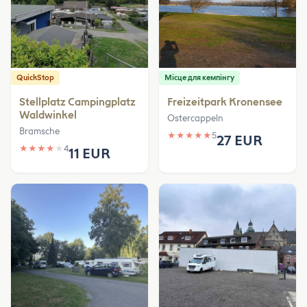
QuickStop
Місце для кемпінгу
Stellplatz Campingplatz
Freizeitpark Kronensee
Waldwinkel
Ostercappeln
Bramsche
★
★
★
★
★
5
27 EUR
★
★
★
★
★
4
11 EUR