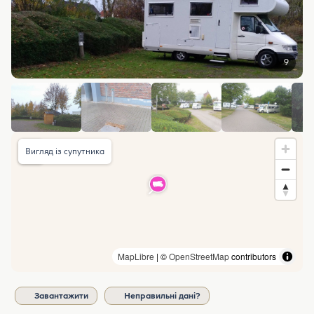
9
Вигляд із супутника
MapLibre
| ©
OpenStreetMap
contributors
Завантажити
Неправильні дані?