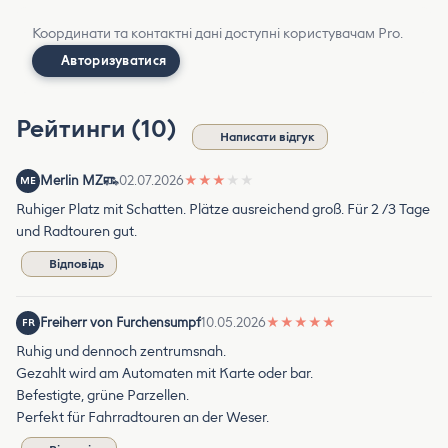
Координати та контактні дані доступні користувачам Pro.
Авторизуватися
Рейтинги (10)
Написати відгук
Merlin MZ
02.07.2026
★
★
★
★
★
ME
Ruhiger Platz mit Schatten. Plätze ausreichend groß. Für 2 /3 Tage
und Radtouren gut.
Відповідь
Freiherr von Furchensumpf
10.05.2026
★
★
★
★
★
FR
Ruhig und dennoch zentrumsnah.
Gezahlt wird am Automaten mit Karte oder bar.
Befestigte, grüne Parzellen.
Perfekt für Fahrradtouren an der Weser.