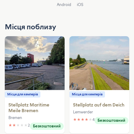
Android
iOS
Місця поблизу
Місце для кемперів
Місце для кемперів
Stellplatz Maritime
Stellplatz auf dem Deich
Meile Bremen
Lemwerder
Bremen
★
★
★
★
★
4
Безкоштовний
★
★
★
★
★
2
Безкоштовний