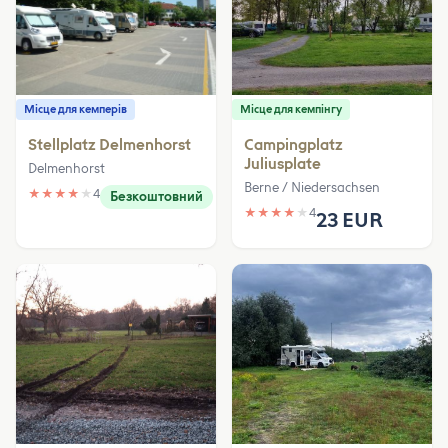
Місце для кемперів
Місце для кемпінгу
Stellplatz Delmenhorst
Campingplatz
Juliusplate
Delmenhorst
Berne / Niedersachsen
★
★
★
★
★
4
Безкоштовний
★
★
★
★
★
4
23 EUR