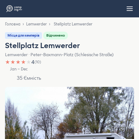
Головна
›
Lemwerder
›
Stellplatz Lemwerder
Відчинено
Місце для кемперів
Stellplatz Lemwerder
Lemwerder · Peter-Baxmann-Platz (Schlesische Straße)
★
★
★
★
★
4
(10)
Jan – Dec
35 Ємність