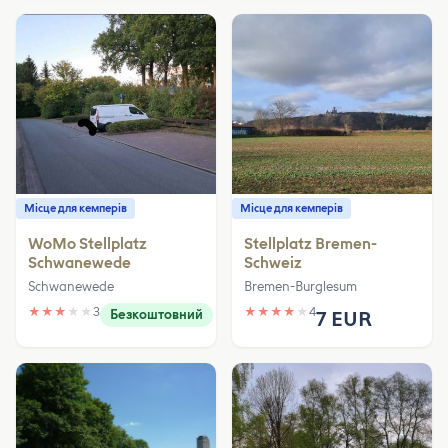
Місце для кемперів
Місце для кемперів
WoMo Stellplatz
Stellplatz Bremen-
Schwanewede
Schweiz
Schwanewede
Bremen-Burglesum
★
★
★
★
★
3
★
★
★
★
★
4
Безкоштовний
7 EUR