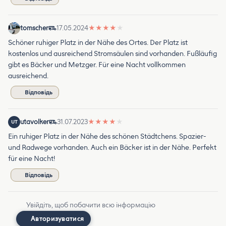
tomscher
17.05.2024
★
★
★
★
★
Schöner ruhiger Platz in der Nähe des Ortes. Der Platz ist
kostenlos und ausreichend Stromsäulen sind vorhanden. Fußläufig
gibt es Bäcker und Metzger. Für eine Nacht vollkommen
ausreichend.
Відповідь
utavolker
31.07.2023
★
★
★
★
★
UT
Ein ruhiger Platz in der Nähe des schönen Städtchens. Spazier-
und Radwege vorhanden. Auch ein Bäcker ist in der Nähe. Perfekt
für eine Nacht!
Відповідь
Увійдіть, щоб побачити всю інформацію
Авторизуватися