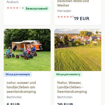
zwischen Wald und
Ansbach
Weiher
★
★
★
★
★
4
Безкоштовний
Herrieden
★
★
★
★
★
5
19 EUR
Місце для кемперів
Місце для кемпінгу
natur, wasser und
Natur, Wasser,
land(er)leben am
Land(er)leben -
seenlandcamping
Seenlandcamping
Bechhofen
Bechhofen
5 EUR
29 EUR