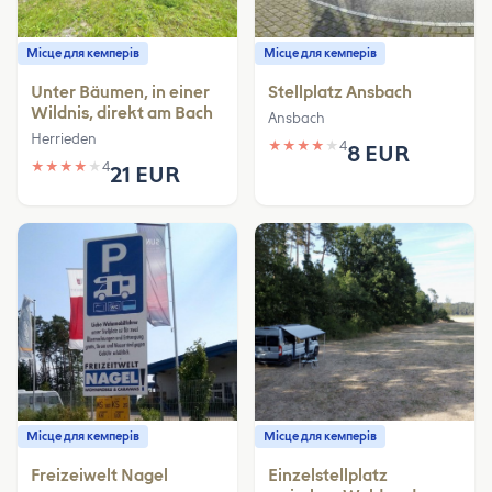
Місце для кемперів
Місце для кемперів
Unter Bäumen, in einer
Stellplatz Ansbach
Wildnis, direkt am Bach
Ansbach
Herrieden
★
★
★
★
★
4
8 EUR
★
★
★
★
★
4
21 EUR
Місце для кемперів
Місце для кемперів
Freizeiwelt Nagel
Einzelstellplatz