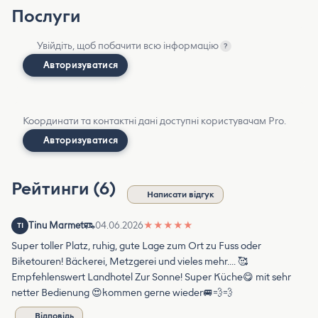
Послуги
Увійдіть, щоб побачити всю інформацію
?
Авторизуватися
Координати та контактні дані доступні користувачам Pro.
Авторизуватися
Рейтинги (6)
Написати відгук
Tinu Marmet
04.06.2026
★
★
★
★
★
TI
Super toller Platz, ruhig, gute Lage zum Ort zu Fuss oder
Biketouren! Bäckerei, Metzgerei und vieles mehr…. 🥰
Empfehlenswert Landhotel Zur Sonne! Super Küche😋 mit sehr
netter Bedienung 😍kommen gerne wieder🚐💨💨
Відповідь