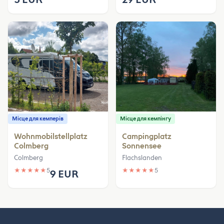
Місце для кемперів
Місце для кемпінгу
Wohnmobilstellplatz
Campingplatz
Colmberg
Sonnensee
Colmberg
Flachslanden
★
★
★
★
★
5
★
★
★
★
★
5
9 EUR