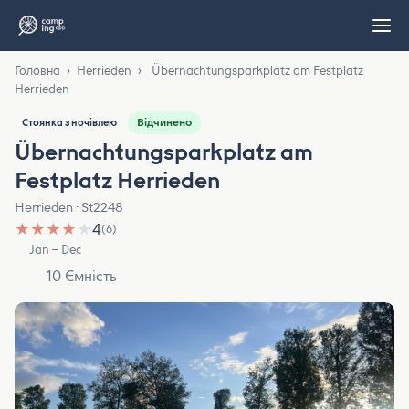
Головна
›
Herrieden
›
Übernachtungsparkplatz am Festplatz
Herrieden
Відчинено
Стоянка з ночівлею
Übernachtungsparkplatz am
Festplatz Herrieden
Herrieden · St2248
★
★
★
★
★
4
(6)
Jan – Dec
10 Ємність