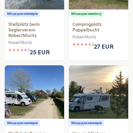
Місце для кемперів
Місце для кемпінгу
Stellplatz beim
Campingplatz
Seglerverein
Pappelbucht
Röbel/Müritz
Röbel/Müritz
Röbel/Müritz
★
★
★
★
★
5
27 EUR
★
★
★
★
★
5
25 EUR
Місце для кемперів
Місце для кемперів