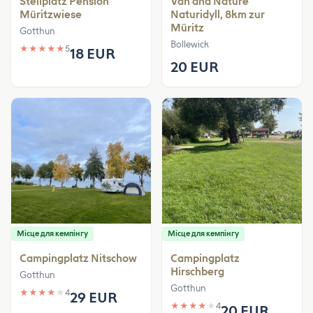
Stellplatz Pension
Van and Nature
Müritzwiese
Naturidyll, 8km zur
Müritz
Gotthun
Bollewick
★
★
★
★
★
5
18 EUR
20 EUR
Місце для кемпінгу
Місце для кемпінгу
Campingplatz Nitschow
Campingplatz
Hirschberg
Gotthun
Gotthun
★
★
★
★
★
4
29 EUR
★
★
★
★
★
4
20 EUR