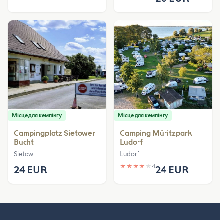
Місце для кемпінгу
Місце для кемпінгу
Campingplatz Sietower
Camping Müritzpark
Bucht
Ludorf
Sietow
Ludorf
★
★
★
★
★
4
24 EUR
24 EUR