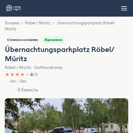
Головна
›
Röbel / Müritz
›
Übernachtungsparkplatz Röbel/
Müritz
Відчинено
Стоянка з ночівлею
Übernachtungsparkplatz Röbel/
Müritz
Röbel / Müritz · Gotthunskamp
★
★
★
★
★
4
(5)
Jan – Dec
3 Ємність