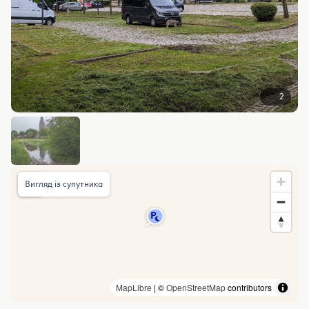
2
Вигляд із супутника
MapLibre
| ©
OpenStreetMap
contributors