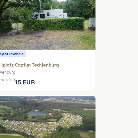
е для кемперів
llplatz Capfun Tecklenburg
klenburg
★
★
★
★
3
15 EUR