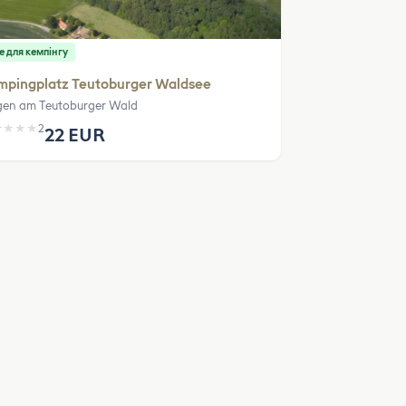
е для кемпінгу
mpingplatz Teutoburger Waldsee
en am Teutoburger Wald
★
★
★
★
2
22 EUR