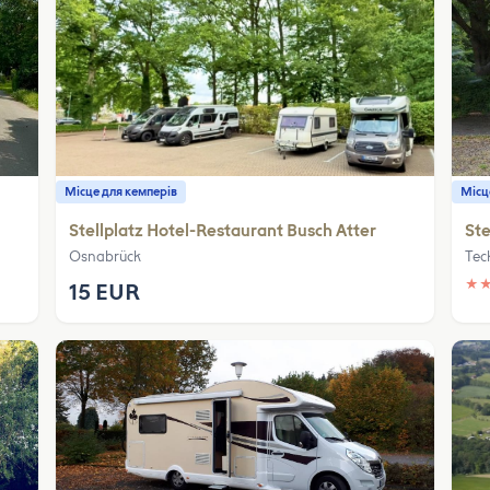
Місце для кемперів
Місц
Stellplatz Hotel-Restaurant Busch Atter
Ste
Osnabrück
Tec
★
15 EUR