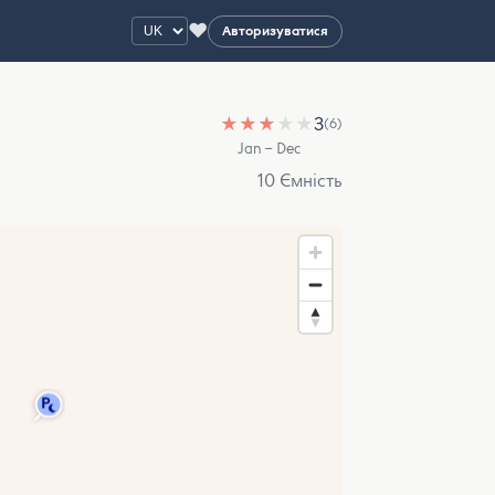
♥
Авторизуватися
★
★
★
★
★
3
(6)
Jan – Dec
10 Ємність