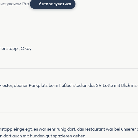
ристувачам Pro.
Авторизуватися
chenstopp , Okay
ester, ebener Parkplatz beim Fußballstadion des SV Lotte mit Blick ins G
nstopp eingelegt. es war sehr ruhig dort. das restaurant war bei unserer
 dort auch mit hunden gut spazieren gehen.