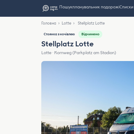
Пошук
планувальник подорожі
Списки
Головна
›
Lotte
›
Stellplatz Lotte
Відчинено
Стоянка з ночівлею
Stellplatz Lotte
Lotte · Kornweg (Parkplatz am Stadion)