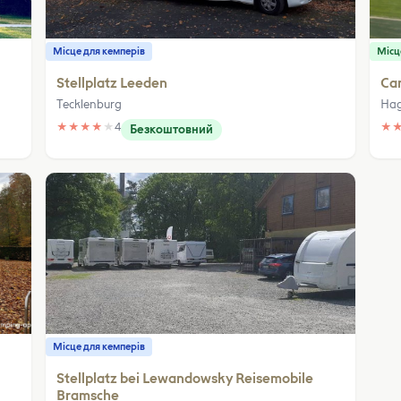
Місце для кемперів
Місц
Stellplatz Leeden
Ca
Tecklenburg
Hag
★
★
★
★
★
4
★
Безкоштовний
Місце для кемперів
Stellplatz bei Lewandowsky Reisemobile
Bramsche