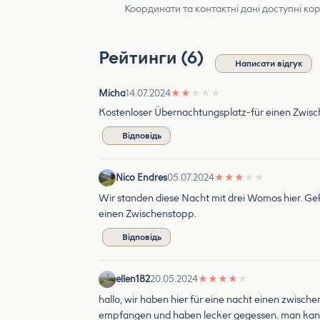
Координати та контактні дані доступні ко
Рейтинги (6)
Написати відгук
Micha
14.07.2024
★
★
★
★
★
Kostenloser Übernachtungsplatz-für einen Zwis
Відповідь
Nico Endres
05.07.2024
★
★
★
★
★
Wir standen diese Nacht mit drei Womos hier. Geki
einen Zwischenstopp.
Відповідь
ellen182
20.05.2024
★
★
★
★
★
hallo, wir haben hier für eine nacht einen zwische
empfangen und haben lecker gegessen. man kann