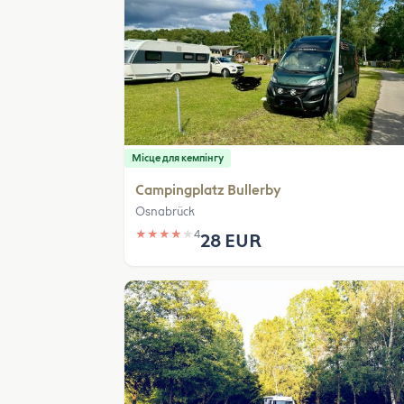
Місце для кемпінгу
Campingplatz Bullerby
Osnabrück
★
★
★
★
★
4
28 EUR