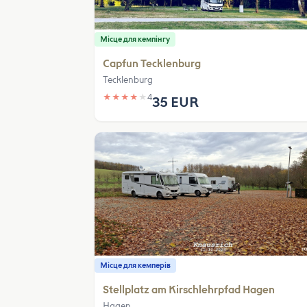
Місце для кемпінгу
Capfun Tecklenburg
Tecklenburg
★
★
★
★
★
4
35 EUR
Місце для кемперів
Stellplatz am Kirschlehrpfad Hagen
Hagen