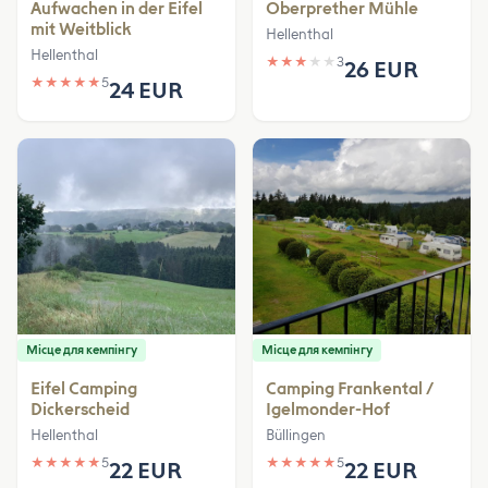
Aufwachen in der Eifel
Oberprether Mühle
mit Weitblick
Hellenthal
Hellenthal
★
★
★
★
★
3
26 EUR
★
★
★
★
★
5
24 EUR
Місце для кемпінгу
Місце для кемпінгу
Eifel Camping
Camping Frankental /
Dickerscheid
Igelmonder-Hof
Hellenthal
Büllingen
★
★
★
★
★
5
★
★
★
★
★
5
22 EUR
22 EUR