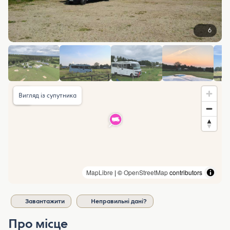
6
Вигляд із супутника
MapLibre
| ©
OpenStreetMap
contributors
Завантажити
Неправильні дані?
Про місце