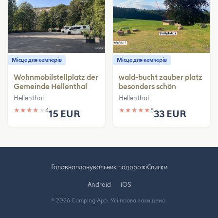
Місце для кемперів
Місце для кемперів
Wohnmobilstellplatz der
wald-bucht zauber platz
Gemeinde Hellenthal
besonders schön
Hellenthal
Hellenthal
★
★
★
★
★
4
★
★
★
★
★
5
15 EUR
33 EUR
Головна
планувальник подорожі
Cписки
Android
iOS
© 2026 Camping App. Усі права захищено.