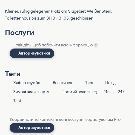
Kleiner, ruhig gelegener Platz am Skigebiet Weißer Stein.
Toilettenhaus bis zum 31.10 - 31.03. geschlossen.
Послуги
Увійдіть, щоб побачити всю інформацію
?
Авторизуватися
Теги
Хлібна служба
Велосипед
Лижі
Похід
Зимові види спорту
Гірський велосипед
11m
247
Tent
Координати та контактні дані доступні користувачам Pro.
Авторизуватися