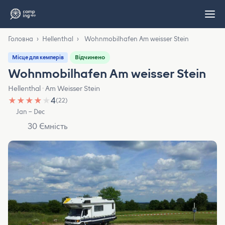
Головна
›
Hellenthal
›
Wohnmobilhafen Am weisser Stein
Відчинено
Місце для кемперів
Wohnmobilhafen Am weisser Stein
Hellenthal · Am Weisser Stein
★
★
★
★
★
4
(22)
Jan – Dec
30 Ємність