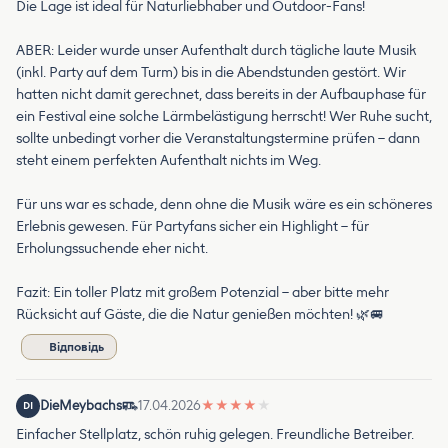
Die Lage ist ideal für Naturliebhaber und Outdoor-Fans!
ABER: Leider wurde unser Aufenthalt durch tägliche laute Musik
(inkl. Party auf dem Turm) bis in die Abendstunden gestört. Wir
hatten nicht damit gerechnet, dass bereits in der Aufbauphase für
ein Festival eine solche Lärmbelästigung herrscht! Wer Ruhe sucht,
sollte unbedingt vorher die Veranstaltungstermine prüfen – dann
steht einem perfekten Aufenthalt nichts im Weg.
Für uns war es schade, denn ohne die Musik wäre es ein schöneres
Erlebnis gewesen. Für Partyfans sicher ein Highlight – für
Erholungssuchende eher nicht.
Fazit: Ein toller Platz mit großem Potenzial – aber bitte mehr
Rücksicht auf Gäste, die die Natur genießen möchten! 🌿🚐
Відповідь
DieMeybachs
17.04.2026
★
★
★
★
★
DI
Einfacher Stellplatz, schön ruhig gelegen. Freundliche Betreiber.