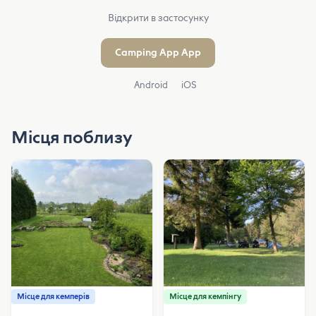
Відкрити в застосунку
Camping App App
Android
iOS
Місця поблизу
Місце для кемперів
Місце для кемпінгу