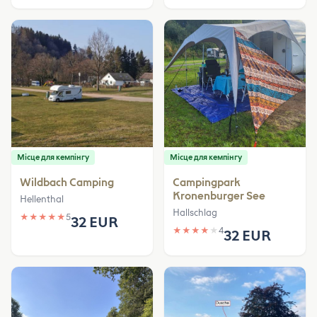
Місце для кемпінгу
Місце для кемпінгу
Wildbach Camping
Campingpark
Kronenburger See
Hellenthal
Hallschlag
★
★
★
★
★
5
32 EUR
★
★
★
★
★
4
32 EUR