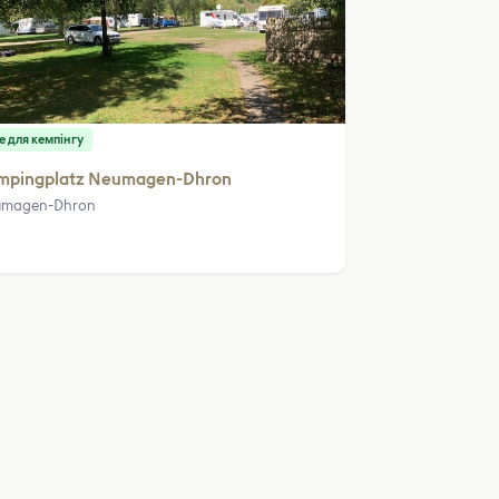
е для кемпінгу
mpingplatz Neumagen-Dhron
umagen-Dhron