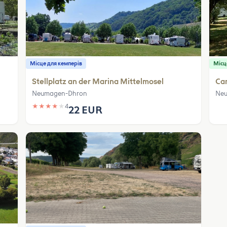
Місце для кемперів
Місц
Stellplatz an der Marina Mittelmosel
Ca
Neumagen-Dhron
Ne
★
★
★
★
★
4
22 EUR