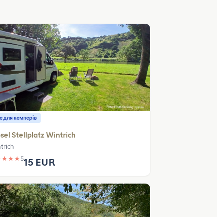
е для кемперів
el Stellplatz Wintrich
trich
★
★
★
★
5
15 EUR