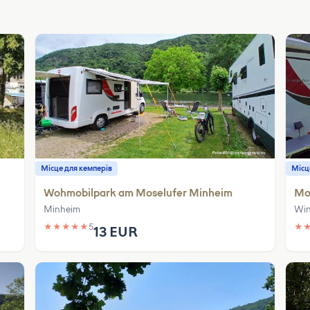
Місце для кемперів
Місц
Wohmobilpark am Moselufer Minheim
Mos
Minheim
Win
★
★
★
★
★
5
★
13 EUR