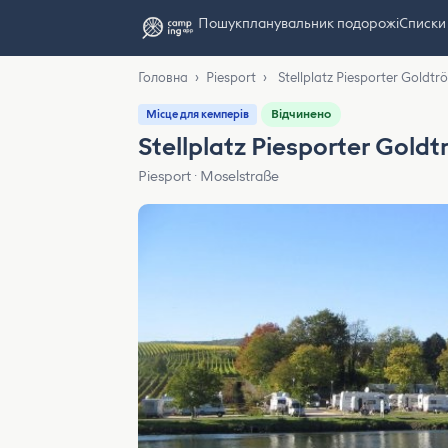
Пошук
планувальник подорожі
Списки
Головна
›
Piesport
›
Stellplatz Piesporter Goldtr
Відчинено
Місце для кемперів
Stellplatz Piesporter Gold
Piesport · Moselstraße