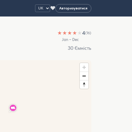
♥
Авторизуватися
★
★
★
★
★
4
(16)
Jan – Dec
30 Ємність