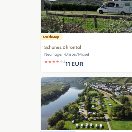
QuickStop
Schönes Dhrontal
Neumagen-Dhron/Mosel
★
★
★
★
★
4
11 EUR