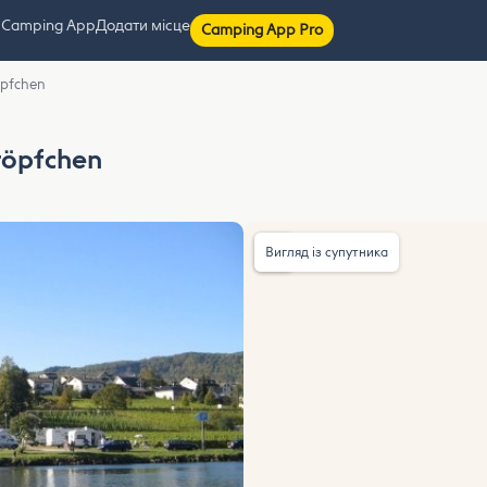
 Camping App
Додати місце
Camping App Pro
öpfchen
tröpfchen
Вигляд із супутника