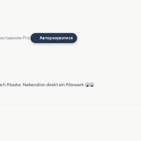
ристувачам Pro.
Авторизуватися
s nach Kloake. Nebendran direkt ein Klärwerk 🤮🤮