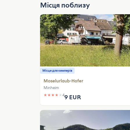
Місця поблизу
Місце для кемперів
Moselurlaub-Hofer
Minheim
★
★
★
★
★
4
9 EUR