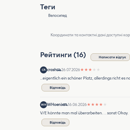
Теги
Велосипед
Координати та контактні дані доступні ко
Рейтинги (16)
Написати відгук
crash
26.07.2026
★
★
★
★
★
CR
…eigentlich ein schöner Platz, allerdings richt e
Відповідь
WHoenix
16.06.2026
★
★
★
★
★
WH
V/E könnte man mal überarbeiten. . . sonst Okay.
Відповідь