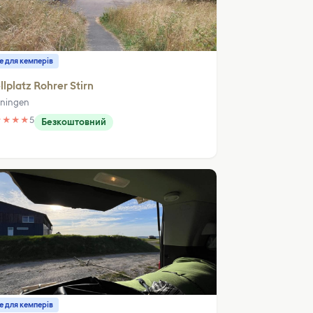
е для кемперів
llplatz Rohrer Stirn
ningen
★
★
★
★
5
Безкоштовний
е для кемперів