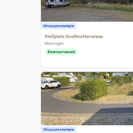
Місце для кемперів
Stellplatz Großmutterwiese
Meiningen
Безкоштовний
Місце для кемперів