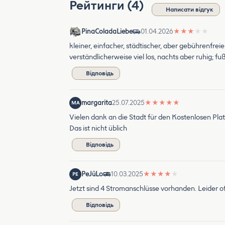
Рейтинги (4)
Написати відгук
PinaColadaLiebe
01.04.2026
★
★
★
★
★
kleiner, einfacher, städtischer, aber gebührenfre
verständlicherweise viel los, nachts aber ruhig;
Відповідь
margarita
25.07.2025
★
★
★
★
★
MA
Vielen dank an die Stadt für den Kostenlosen Pla
Das ist nicht üblich
Відповідь
PeJüLo
10.03.2025
★
★
★
★
★
PE
Jetzt sind 4 Stromanschlüsse vorhanden. Leider o
Відповідь