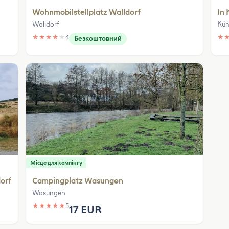
Wohnmobilstellplatz Walldorf
In 
Walldorf
Küh
★
★
★
★
★
4
★
Безкоштовний
Місце для кемпінгу
dorf
Campingplatz Wasungen
Wasungen
★
★
★
★
★
5
17 EUR