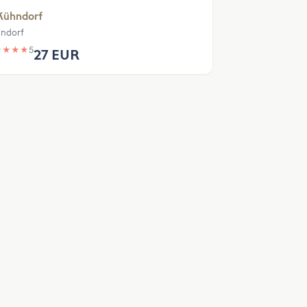
Kühndorf
ndorf
★
★
★
★
5
27 EUR