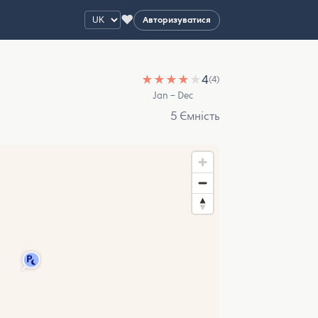
♥
Авторизуватися
★
★
★
★
★
4
(4)
Jan – Dec
5 Ємність