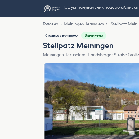
Пошук
планувальник подорожі
Списки
Головна
›
Meiningen-Jerusalem
›
Stellpatz Mein
Відчинено
Стоянка з ночівлею
Stellpatz Meiningen
Meiningen-Jerusalem · Landsberger Straße (Volk