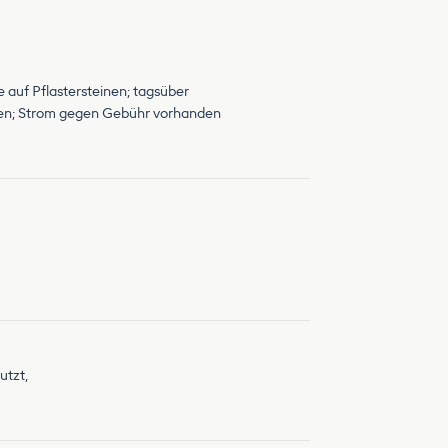
e auf Pflastersteinen; tagsüber
gehen; Strom gegen Gebühr vorhanden
utzt,