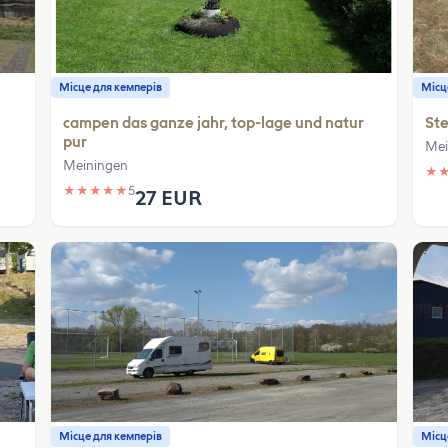
Місце для кемперів
Місц
campen das ganze jahr, top-lage und natur
Ste
pur
Mei
Meiningen
★
★
★
★
★
★
5
27 EUR
Місце для кемперів
Місц