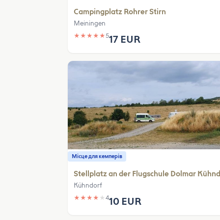
Campingplatz Rohrer Stirn
Meiningen
★
★
★
★
★
5
17 EUR
Місце для кемперів
Stellplatz an der Flugschule Dolmar Kühn
Kühndorf
★
★
★
★
★
4
10 EUR