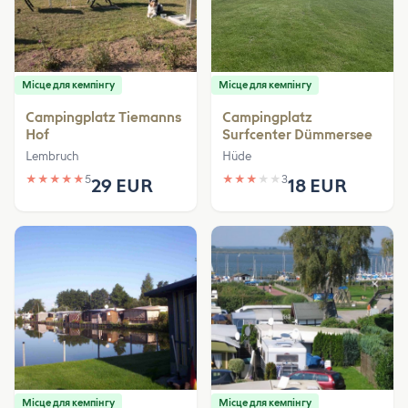
Місце для кемпінгу
Місце для кемпінгу
Campingplatz Tiemanns
Campingplatz
Hof
Surfcenter Dümmersee
Lembruch
Hüde
★
★
★
★
★
5
★
★
★
★
★
3
29 EUR
18 EUR
Місце для кемпінгу
Місце для кемпінгу