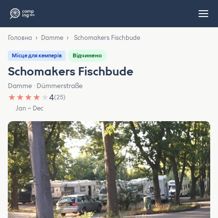
Головна
›
Damme
›
Schomakers Fischbude
Відчинено
Місце для кемперів
Schomakers Fischbude
Damme · Dümmerstraße
★
★
★
★
★
4
(25)
Jan – Dec