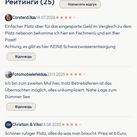
Рейтинги (25)
Написати відгук
Carsten63
14.07.2026
★
★
★
★
★
Einfacher Platz aber für das eingesparte Geld im Vergleich zu dem
Platz nebenan bekomme ich hier ein Fischmenü und ein Bier.
Passt!
Achtung, es gibt es hier KEINE Schwarzwasserentsorgung
Відповідь
Fotomobielefeld
23.11.2025
★
★
★
★
★
Ich bin zum zweiten Mal hier, trotz Betriebsferien ist das
Übernachten möglich, alles unkompliziert. Nahe Lage zum
Dümmer See.
Відповідь
Christian & Vika
13.08.2025
★
★
★
★
★
CH
Schöner ruhiger Platz, alles da was man braucht. Preis ist 6 Euro,