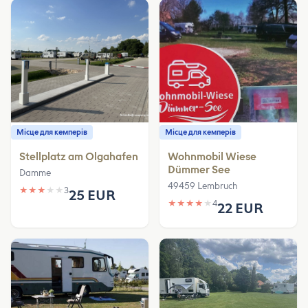
Місце для кемперів
Місце для кемперів
Stellplatz am Olgahafen
Wohnmobil Wiese
Dümmer See
Damme
49459 Lembruch
★
★
★
★
★
3
25 EUR
★
★
★
★
★
4
22 EUR