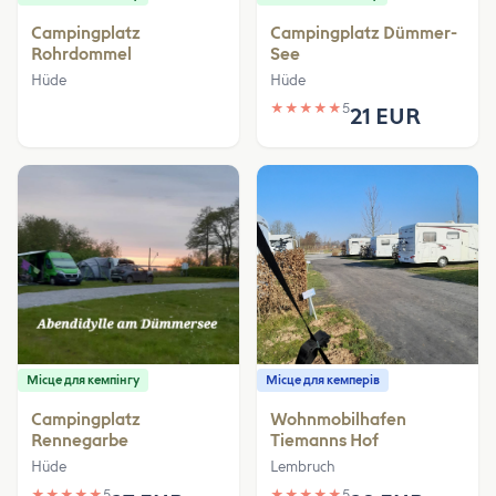
Campingplatz
Campingplatz Dümmer-
Rohrdommel
See
Hüde
Hüde
★
★
★
★
★
5
21 EUR
Місце для кемпінгу
Місце для кемперів
Campingplatz
Wohnmobilhafen
Rennegarbe
Tiemanns Hof
Hüde
Lembruch
★
★
★
★
★
5
★
★
★
★
★
5