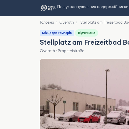
Пошук
планувальник подорожі
Списки
Головна
›
Overath
›
Stellplatz am Freizeitbad B
Відчинено
Місце для кемперів
Stellplatz am Freizeitbad 
Overath · Propsteistraße