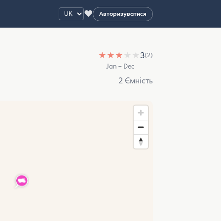
♥
Авторизуватися
★
★
★
★
★
3
(2)
Jan – Dec
2 Ємність