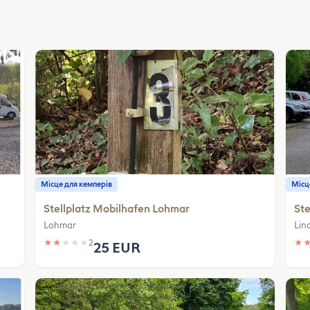
Місце для кемперів
Місц
Stellplatz Mobilhafen Lohmar
Ste
Lohmar
Lin
★
★
★
★
★
2
★
25 EUR