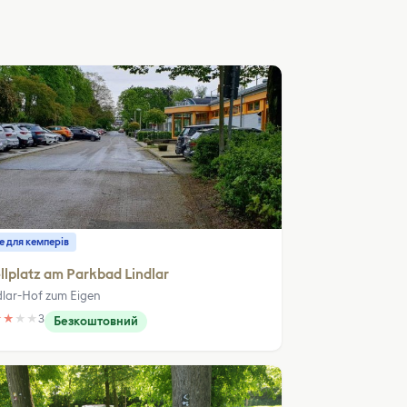
е для кемперів
llplatz am Parkbad Lindlar
dlar-Hof zum Eigen
★
★
★
★
3
Безкоштовний