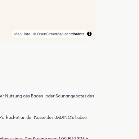
MapLibre
| ©
OpenStreetMap
contributors
jeder Nutzung des Bades- oder Saunangebotes des
as Parkticket an der Kasse des BADINO’s haben
A abgesichert. Der Strom kostet 1,00 EUR/KWh