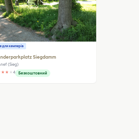
е для кемперів
nderparkplatz Siegdamm
nef (Sieg)
★
★
★
★
4
Безкоштовний