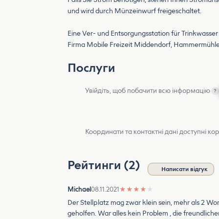
und wird durch Münzeinwurf freigeschaltet.
Eine Ver- und Entsorgungsstation für Trinkwasser
Firma Mobile Freizeit Middendorf, Hammermühle 7
Послуги
Увійдіть, щоб побачити всю інформацію
?
Координати та контактні дані доступні ко
Рейтинги (2)
Написати відгук
Michael
08.11.2021
★
★
★
★
★
Der Stellplatz mag zwar klein sein, mehr als 2 Wom
geholfen. War alles kein Problem , die freundli