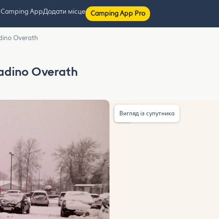
 Camping App
Додати місце
Camping App Pro
adino Overath
Badino Overath
Вигляд із супутника