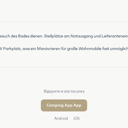
 Besuch des Bades dienen. Stellplätze am Notausgang und Lieferantenei
W Parkplatz, was ein Manövrieren für große Wohnmobile fast unmöglich
Відкрити в застосунку
Camping App App
Android
iOS