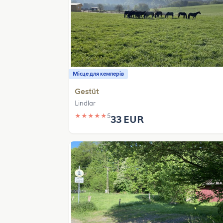
Місце для кемперів
Gestüt
Lindlar
★
★
★
★
★
5
33 EUR