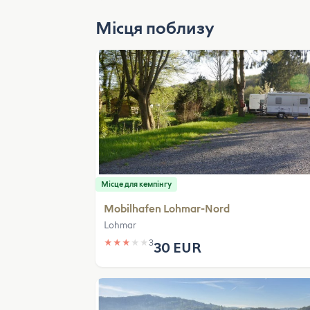
Місця поблизу
Місце для кемпінгу
Mobilhafen Lohmar-Nord
Lohmar
★
★
★
★
★
3
30 EUR