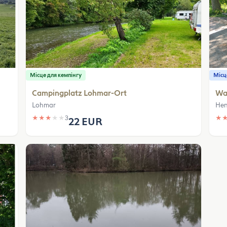
Місце для кемпінгу
Місц
Campingplatz Lohmar-Ort
Wa
Lohmar
Hen
★
★
★
★
★
3
★
22 EUR