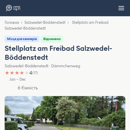
Головна
›
Salzwedel-Böddenstedt
›
Stellplatz am Freibad
Salzwedel-Böddenstedt
Відчинено
Місце для кемперів
Stellplatz am Freibad Salzwedel-
Böddenstedt
Salzwedel-Böddenstedt · Dämmchenweg
★
★
★
★
★
4
(17)
Jan – Dec
6 Ємність