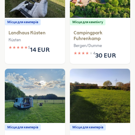
Місце для кемперів
Місце для кемпінгу
Landhaus Küsten
Campingpark
Fuhrenkamp
Küsten
Bergen/Dumme
★
★
★
★
★
5
14 EUR
★
★
★
★
★
4
30 EUR
Місце для кемперів
Місце для кемперів