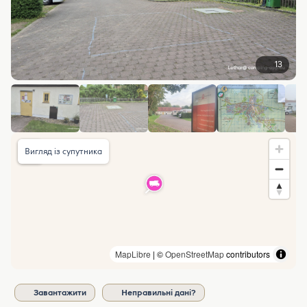
13
Вигляд із супутника
MapLibre
| ©
OpenStreetMap
contributors
Завантажити
Неправильні дані?