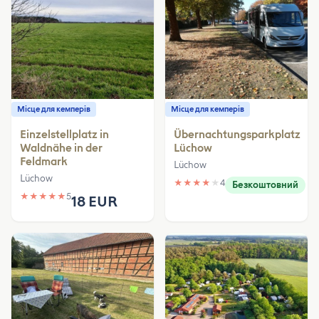
Місце для кемперів
Місце для кемперів
Einzelstellplatz in
Übernachtungsparkplatz
Waldnähe in der
Lüchow
Feldmark
Lüchow
Lüchow
★
★
★
★
★
4
Безкоштовний
★
★
★
★
★
5
18 EUR