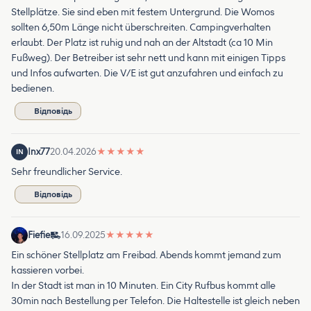
Stellplätze. Sie sind eben mit festem Untergrund. Die Womos
sollten 6,50m Länge nicht überschreiten. Campingverhalten
erlaubt. Der Platz ist ruhig und nah an der Altstadt (ca 10 Min
Fußweg). Der Betreiber ist sehr nett und kann mit einigen Tipps
und Infos aufwarten. Die V/E ist gut anzufahren und einfach zu
bedienen.
Відповідь
Inx77
20.04.2026
★
★
★
★
★
IN
Sehr freundlicher Service.
Відповідь
Fiefie
16.09.2025
★
★
★
★
★
Ein schöner Stellplatz am Freibad. Abends kommt jemand zum
kassieren vorbei.
In der Stadt ist man in 10 Minuten. Ein City Rufbus kommt alle
30min nach Bestellung per Telefon. Die Haltestelle ist gleich neben