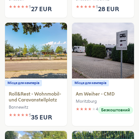
★
★
★
★
★
5
★
★
★
★
★
5
27 EUR
28 EUR
Місце для кемперів
Місце для кемперів
Roll&Rest - Wohnmobil-
Am Weiher - CMD
und Caravanstellplatz
Moritzburg
Bannewitz
★
★
★
★
★
4
Безкоштовний
★
★
★
★
★
5
35 EUR