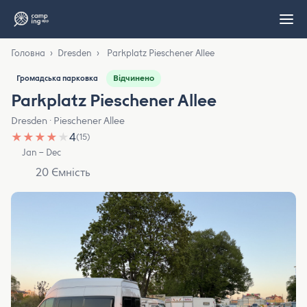
Головна
›
Dresden
›
Parkplatz Pieschener Allee
Відчинено
Громадська парковка
Parkplatz Pieschener Allee
Dresden · Pieschener Allee
★
★
★
★
★
4
(15)
Jan – Dec
20 Ємність