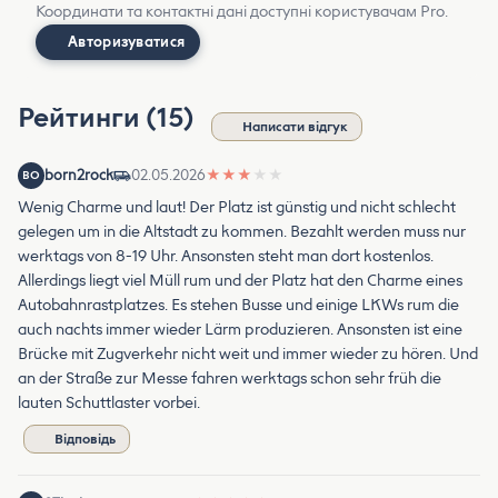
Координати та контактні дані доступні користувачам Pro.
Авторизуватися
Рейтинги (15)
Написати відгук
born2rock
02.05.2026
★
★
★
★
★
BO
Wenig Charme und laut! Der Platz ist günstig und nicht schlecht
gelegen um in die Altstadt zu kommen. Bezahlt werden muss nur
werktags von 8-19 Uhr. Ansonsten steht man dort kostenlos.
Allerdings liegt viel Müll rum und der Platz hat den Charme eines
Autobahnrastplatzes. Es stehen Busse und einige LKWs rum die
auch nachts immer wieder Lärm produzieren. Ansonsten ist eine
Brücke mit Zugverkehr nicht weit und immer wieder zu hören. Und
an der Straße zur Messe fahren werktags schon sehr früh die
lauten Schuttlaster vorbei.
Відповідь