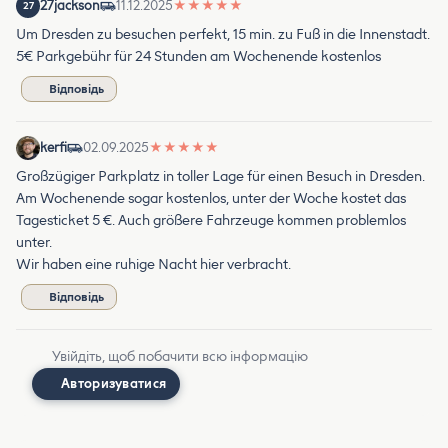
27jackson
11.12.2025
★
★
★
★
★
27
Um Dresden zu besuchen perfekt, 15 min. zu Fuß in die Innenstadt.
5€ Parkgebühr für 24 Stunden am Wochenende kostenlos
Відповідь
kerfi
02.09.2025
★
★
★
★
★
Großzügiger Parkplatz in toller Lage für einen Besuch in Dresden.
Am Wochenende sogar kostenlos, unter der Woche kostet das
Tagesticket 5 €. Auch größere Fahrzeuge kommen problemlos
unter.
Wir haben eine ruhige Nacht hier verbracht.
Відповідь
Увійдіть, щоб побачити всю інформацію
Авторизуватися