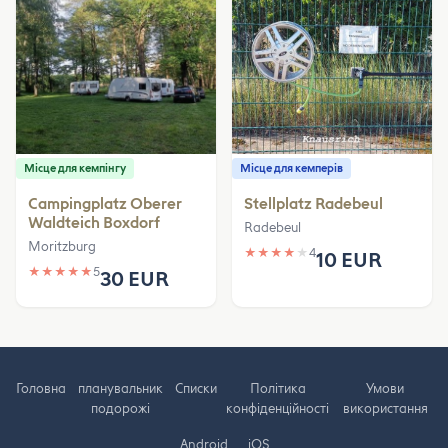
Місце для кемпінгу
Місце для кемперів
Campingplatz Oberer
Stellplatz Radebeul
Waldteich Boxdorf
Radebeul
Moritzburg
★
★
★
★
★
4
10 EUR
★
★
★
★
★
5
30 EUR
Головна
планувальник
Cписки
Політика
Умови
подорожі
конфіденційності
використання
Android
iOS