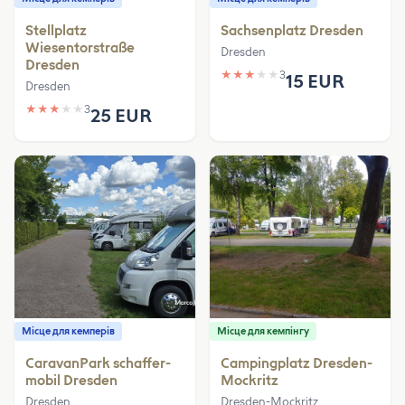
Stellplatz
Sachsenplatz Dresden
Wiesentorstraße
Dresden
Dresden
★
★
★
★
★
3
15 EUR
Dresden
★
★
★
★
★
3
25 EUR
Місце для кемперів
Місце для кемпінгу
CaravanPark schaffer-
Campingplatz Dresden-
mobil Dresden
Mockritz
Dresden
Dresden-Mockritz