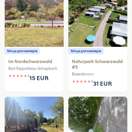
Місце для кемперів
Місце для кемперів
Im Nordschwarzwald
Naturpark Schwarzwald
#5
Bad Rippoldsau-Schapbach
Baiersbronn
★
★
★
★
★
5
15 EUR
★
★
★
★
★
5
31 EUR