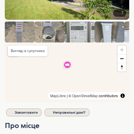
7
Вигляд із супутника
MapLibre
| ©
OpenStreetMap
contributors
Завантажити
Неправильні дані?
Про місце