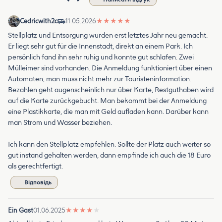
Cedricwith2c
11.05.2026
★
★
★
★
★
Stellplatz und Entsorgung wurden erst letztes Jahr neu gemacht.
Er liegt sehr gut für die Innenstadt, direkt an einem Park. Ich
persönlich fand ihn sehr ruhig und konnte gut schlafen. Zwei
Mülleimer sind vorhanden. Die Anmeldung funktioniert über einen
Automaten, man muss nicht mehr zur Touristeninformation.
Bezahlen geht augenscheinlich nur über Karte, Restguthaben wird
auf die Karte zurückgebucht. Man bekommt bei der Anmeldung
eine Plastikkarte, die man mit Geld aufladen kann. Darüber kann
man Strom und Wasser beziehen.
Ich kann den Stellplatz empfehlen. Sollte der Platz auch weiter so
gut instand gehalten werden, dann empfinde ich auch die 18 Euro
als gerechtfertigt.
Відповідь
Ein Gast
01.06.2025
★
★
★
★
★