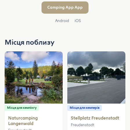
Camping App App
Android
iOS
Місця поблизу
Місце для кемпінгу
Місце для кемперів
Naturcamping
Stellplatz Freudenstadt
Langenwald
Freudenstadt