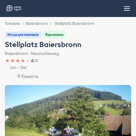
Головна
›
Baiersbronn
›
Stellplatz Baiersbronn
Відчинено
Місце для кемперів
Stellplatz Baiersbronn
Baiersbronn · Neumühleweg
★
★
★
★
★
4
(4)
Jan – Dec
9 Ємність