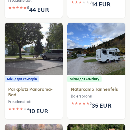
Freudenstadt
★
★
★
★
★
3
14 EUR
★
★
★
★
★
5
44 EUR
Місце для кемперів
Місце для кемпінгу
Parkplatz Panorama-
Naturcamp Tannenfels
Bad
Baiersbronn
Freudenstadt
★
★
★
★
★
5
35 EUR
★
★
★
★
★
4
10 EUR