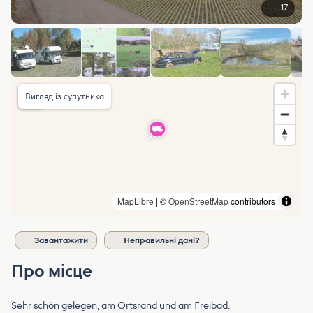
17
Вигляд із супутника
MapLibre
| ©
OpenStreetMap
contributors
Завантажити
Неправильні дані?
Про місце
Sehr schön gelegen, am Ortsrand und am Freibad.