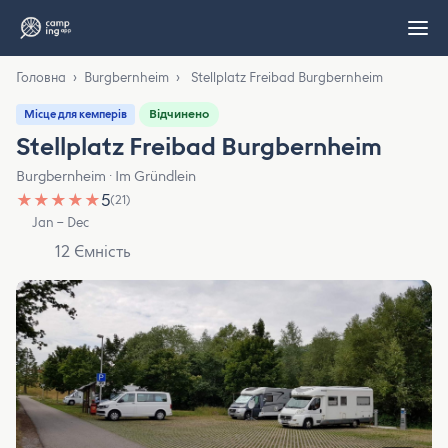
Головна
›
Burgbernheim
›
Stellplatz Freibad Burgbernheim
Відчинено
Місце для кемперів
Stellplatz Freibad Burgbernheim
Burgbernheim · Im Gründlein
★
★
★
★
★
5
(21)
Jan – Dec
12 Ємність