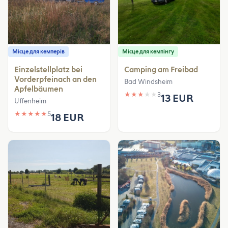
Місце для кемперів
Місце для кемпінгу
Einzelstellplatz bei
Camping am Freibad
Vorderpfeinach an den
Bad Windsheim
Apfelbäumen
★
★
★
★
★
3
13 EUR
Uffenheim
★
★
★
★
★
5
18 EUR