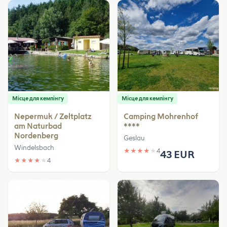
Місце для кемпінгу
Місце для кемпінгу
Nepermuk / Zeltplatz
Camping Mohrenhof
am Naturbad
****
Nordenberg
Geslau
Windelsbach
★
★
★
★
★
4
43 EUR
★
★
★
★
★
4