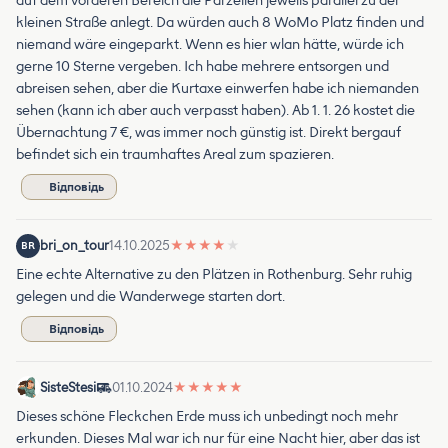
auf dem vorderen Bereich die Parzellen jeweils parallel zu der
kleinen Straße anlegt. Da würden auch 8 WoMo Platz finden und
niemand wäre eingeparkt. Wenn es hier wlan hätte, würde ich
gerne 10 Sterne vergeben. Ich habe mehrere entsorgen und
abreisen sehen, aber die Kurtaxe einwerfen habe ich niemanden
sehen (kann ich aber auch verpasst haben). Ab 1. 1. 26 kostet die
Übernachtung 7 €, was immer noch günstig ist. Direkt bergauf
befindet sich ein traumhaftes Areal zum spazieren.
Відповідь
bri_on_tour
14.10.2025
★
★
★
★
★
BR
Eine echte Alternative zu den Plätzen in Rothenburg. Sehr ruhig
gelegen und die Wanderwege starten dort.
Відповідь
SisteStesi
01.10.2024
★
★
★
★
★
Dieses schöne Fleckchen Erde muss ich unbedingt noch mehr
erkunden. Dieses Mal war ich nur für eine Nacht hier, aber das ist