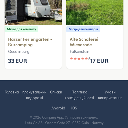
Місце для кемпінгу
Місце для кемперів
Harzer Feriengarten -
Alte Schäferei
Kurcamping
Wieserode
Quedlinburg
Falkenstein
★
★
★
★
★
5
33 EUR
17 EUR
Головна
планувальник
Cписки
Політика
Умови
подорожі
конфіденційності
використання
Android
iOS
© 2026 Camping App. Усі права захищено.
Lets Go AS · Oscars Gate 27 · 0352 Oslo · Norway