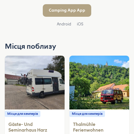
Camping App App
Android
iOS
Місця поблизу
Місце для кемперів
Місце для кемперів
Gäste- Und
Thalmühle
Seminarhaus Harz
Ferienwohnen