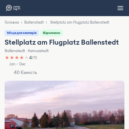
Головна
›
Ballenstedt
›
Stellplatz am Flugplatz Ballenstedt
Відчинено
Місце для кемперів
Stellplatz am Flugplatz Ballenstedt
Ballenstedt · Asmusstedt
★
★
★
★
★
4
(11)
Jan – Dec
40 Ємність