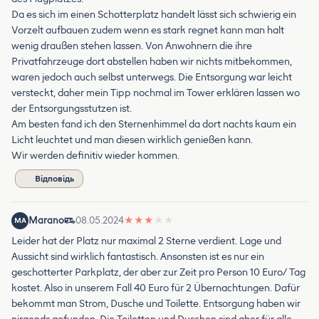
Da es sich im einen Schotterplatz handelt lässt sich schwierig ein
Vorzelt aufbauen zudem wenn es stark regnet kann man halt
wenig draußen stehen lassen. Von Anwohnern die ihre
Privatfahrzeuge dort abstellen haben wir nichts mitbekommen,
waren jedoch auch selbst unterwegs. Die Entsorgung war leicht
versteckt, daher mein Tipp nochmal im Tower erklären lassen wo
der Entsorgungsstutzen ist.
Am besten fand ich den Sternenhimmel da dort nachts kaum ein
Licht leuchtet und man diesen wirklich genießen kann.
Wir werden definitiv wieder kommen.
Відповідь
Marano
08.05.2024
★
★
★
★
★
MA
Leider hat der Platz nur maximal 2 Sterne verdient. Lage und
Aussicht sind wirklich fantastisch. Ansonsten ist es nur ein
geschotterter Parkplatz, der aber zur Zeit pro Person 10 Euro/ Tag
kostet. Also in unserem Fall 40 Euro für 2 Übernachtungen. Dafür
bekommt man Strom, Dusche und Toilette. Entsorgung haben wir