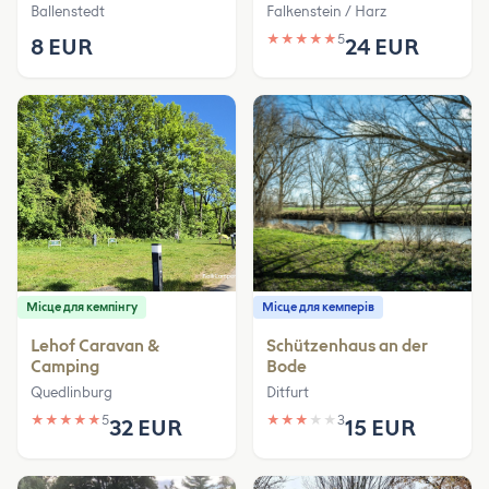
Ballenstedt
Falkenstein / Harz
★
★
★
★
★
5
8 EUR
24 EUR
Місце для кемпінгу
Місце для кемперів
Lehof Caravan &
Schützenhaus an der
Camping
Bode
Quedlinburg
Ditfurt
★
★
★
★
★
5
★
★
★
★
★
3
32 EUR
15 EUR