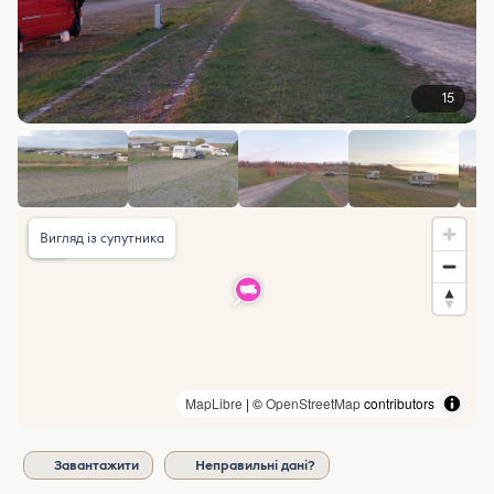
15
Вигляд із супутника
MapLibre
| ©
OpenStreetMap
contributors
Завантажити
Неправильні дані?