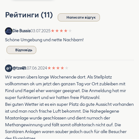
Рейтинги (11)
Написати відгук
Die Bussis
03.07.2025
★
★
★
★
★
Schöne Umgebung und nette Nachbarn!
Відповідь
@tze
07.06.2024
★
★
★
★
★
@T
Wir waren übers lange Wochenende dort. Als Stellplatz
vollkommen ok um jetzt den ganzen Tag vor Ort zubleiben mit
Kind und Kegel eher weniger geeignet. Die Anmeldung hat mir
super funktioniert und wir hatten freie Platzwahl.
Bei guten Wetter ist es ein super Platz da gute Aussicht vorhanden
ist und man noch frische Luft bekommt. Die Nahegelegene
Mastanlage wurde geschlossen und dient nurnoch der
Methangewinnung und fällt somit olfaktorisch nicht auf. Die
Sanitären Anlagen waren sauber jedoch auch für alle Besucher
des Flugplatzes.