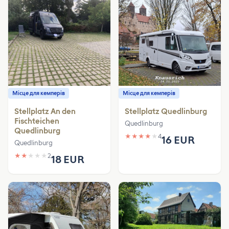
Місце для кемперів
Місце для кемперів
Stellplatz An den
Stellplatz Quedlinburg
Fischteichen
Quedlinburg
Quedlinburg
★
★
★
★
★
4
16 EUR
Quedlinburg
★
★
★
★
★
2
18 EUR