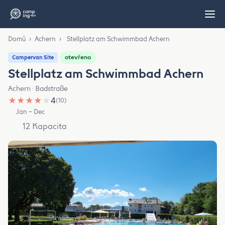
Domů
›
Achern
›
Stellplatz am Schwimmbad Achern
otevřeno
Campervan Site
Stellplatz am Schwimmbad Achern
Achern · Badstraße
★
★
★
★
★
4
(10)
Jan – Dec
12 Kapacita