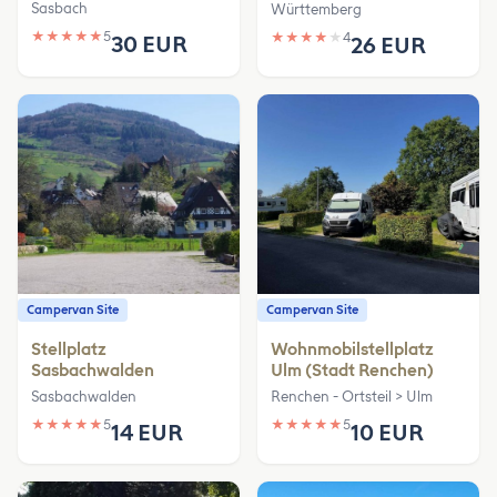
Sasbach
Württemberg
★
★
★
★
★
5
★
★
★
★
★
4
30 EUR
26 EUR
Campervan Site
Campervan Site
Stellplatz
Wohnmobilstellplatz
Sasbachwalden
Ulm (Stadt Renchen)
Sasbachwalden
Renchen - Ortsteil > Ulm
★
★
★
★
★
5
★
★
★
★
★
5
14 EUR
10 EUR