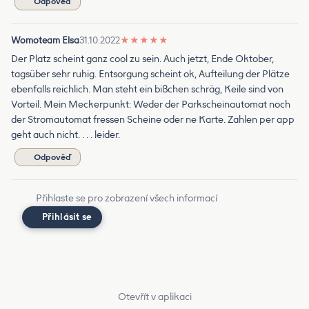
Odpověď
Womoteam Elsa
31.10.2022
★
★
★
★
★
Der Platz scheint ganz cool zu sein. Auch jetzt, Ende Oktober,
tagsüber sehr ruhig. Entsorgung scheint ok, Aufteilung der Plätze
ebenfalls reichlich. Man steht ein bißchen schräg, Keile sind von
Vorteil. Mein Meckerpunkt: Weder der Parkscheinautomat noch
der Stromautomat fressen Scheine oder ne Karte. Zahlen per app
geht auch nicht. . . . leider.
Odpověď
Přihlaste se pro zobrazení všech informací
Přihlásit se
Otevřít v aplikaci