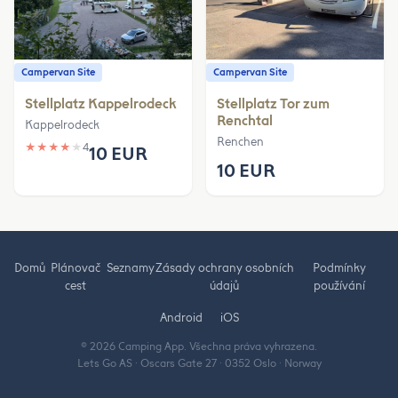
Campervan Site
Campervan Site
Stellplatz Kappelrodeck
Stellplatz Tor zum
Renchtal
Kappelrodeck
Renchen
★
★
★
★
★
4
10 EUR
10 EUR
Domů
Plánovač
Seznamy
Zásady ochrany osobních
Podmínky
cest
údajů
používání
Android
iOS
© 2026 Camping App. Všechna práva vyhrazena.
Lets Go AS · Oscars Gate 27 · 0352 Oslo · Norway