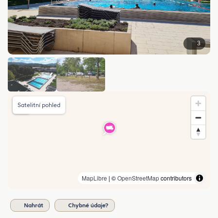
3
Satelitní pohled
MapLibre
| ©
OpenStreetMap
contributors
Nahrát
Chybné údaje?