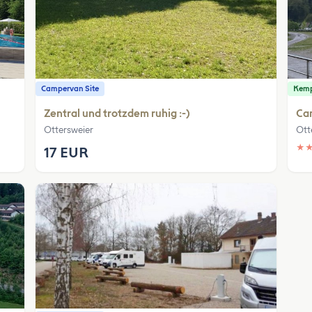
Campervan Site
Kem
Zentral und trotzdem ruhig :-)
Ca
Ottersweier
Ott
★
17 EUR