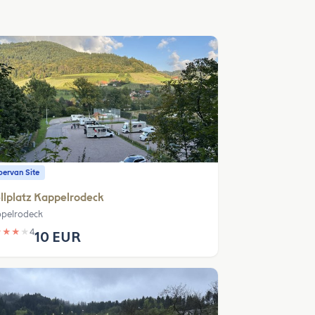
ervan Site
llplatz Kappelrodeck
pelrodeck
★
★
★
★
4
10 EUR