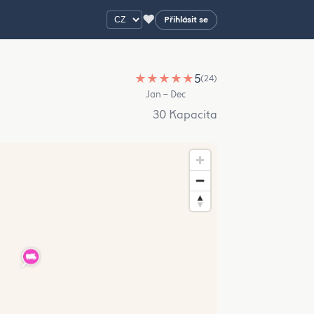
♥
Přihlásit se
★
★
★
★
★
5
(24)
Jan – Dec
30 Kapacita