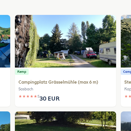
Kemp
Camp
Campingplatz Grässelmühle (max 6 m)
Ste
Sasbach
Kap
★
★
★
★
★
5
★
30 EUR