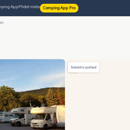
mping App
Přidat místo
Camping App Pro
den
Satelitní pohled