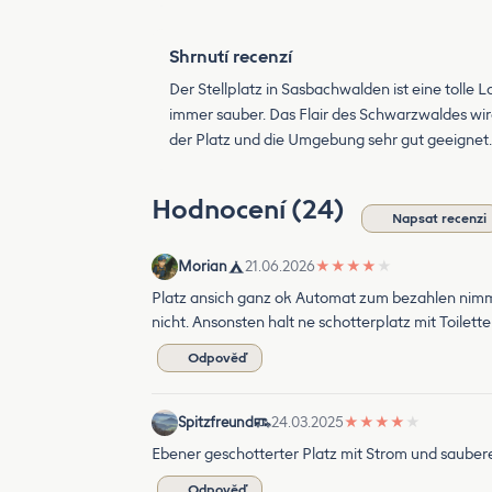
Shrnutí recenzí
Der Stellplatz in Sasbachwalden ist eine toll
immer sauber. Das Flair des Schwarzwaldes wir
der Platz und die Umgebung sehr gut geeignet.
Hodnocení (24)
Napsat recenzi
Morian
21.06.2026
★
★
★
★
★
Platz ansich ganz ok Automat zum bezahlen nimmt 
nicht. Ansonsten halt ne schotterplatz mit Toile
Odpověď
Spitzfreund
24.03.2025
★
★
★
★
★
Ebener geschotterter Platz mit Strom und sauber
Odpověď