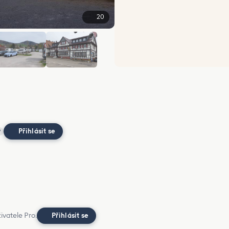
20
+14
Přihlásit se
?
ivatele Pro.
Přihlásit se