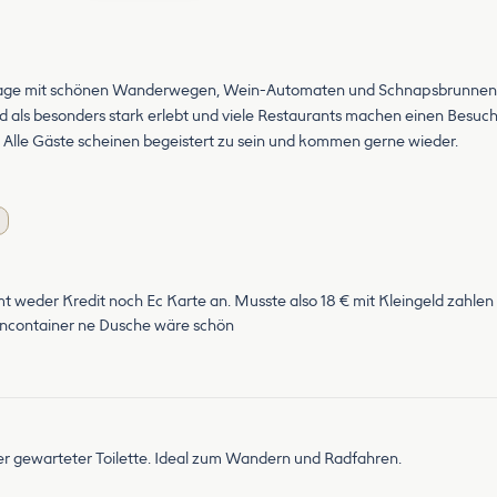
e Lage mit schönen Wanderwegen, Wein-Automaten und Schnapsbrunnen. D
d als besonders stark erlebt und viele Restaurants machen einen Besuc
 Alle Gäste scheinen begeistert zu sein und kommen gerne wieder.
weder Kredit noch Ec Karte an. Musste also 18 € mit Kleingeld zahlen 
ttencontainer ne Dusche wäre schön
er gewarteter Toilette. Ideal zum Wandern und Radfahren.