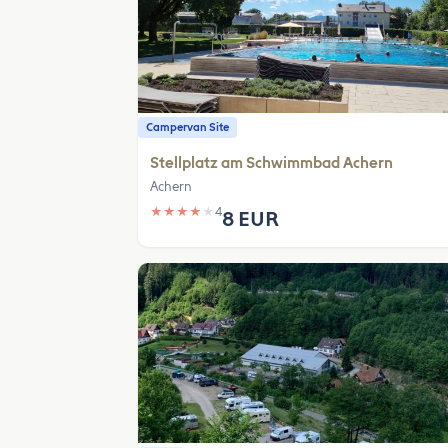
Campervan Site
Stellplatz am Schwimmbad Achern
Achern
★
★
★
★
★
4
8 EUR