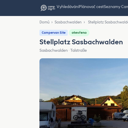
Vyhledávání
Plánovač cest
Seznamy Ca
Domů
›
Sasbachwalden
›
Stellplatz Sasbachwal
otevřeno
Campervan Site
Stellplatz Sasbachwalden
Sasbachwalden · Talstraße