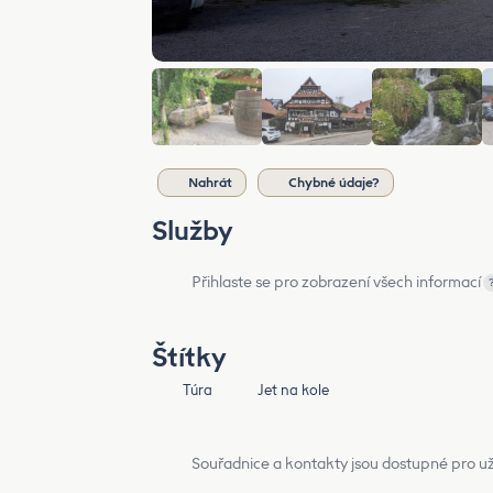
Nahrát
Chybné údaje?
Služby
Přihlaste se pro zobrazení všech informací
Štítky
Túra
Jet na kole
Souřadnice a kontakty jsou dostupné pro už