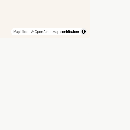
MapLibre
| ©
OpenStreetMap
contributors