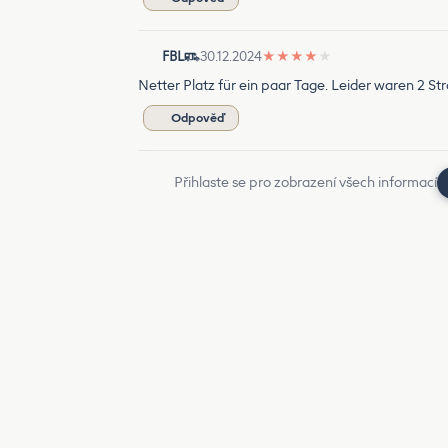
FBL
30.12.2024
★
★
★
★
★
Netter Platz für ein paar Tage. Leider waren 2 
Odpověď
Přihlaste se pro zobrazení všech informací