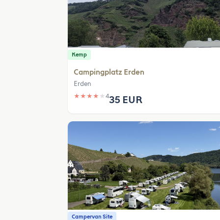
Kemp
Campingplatz Erden
Erden
★
★
★
★
★
4
35 EUR
Campervan Site