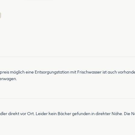
ufpreis möglich eine Entsorgungstation mit Frischwasser ist auch vorh
kerwagen.
ler direkt vor Ort. Leider kein Bäcker gefunden in direkter Nähe. Die Na