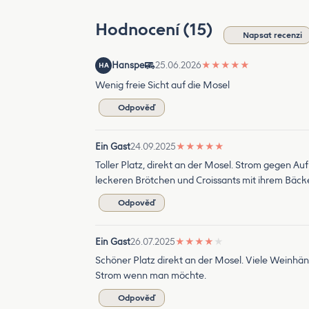
Hodnocení (15)
Napsat recenzi
Hanspe
25.06.2026
★
★
★
★
★
HA
Wenig freie Sicht auf die Mosel
Odpověď
Ein Gast
24.09.2025
★
★
★
★
★
Toller Platz, direkt an der Mosel. Strom gegen A
leckeren Brötchen und Croissants mit ihrem Bäc
Odpověď
Ein Gast
26.07.2025
★
★
★
★
★
Schöner Platz direkt an der Mosel. Viele Weinhänd
Strom wenn man möchte.
Odpověď