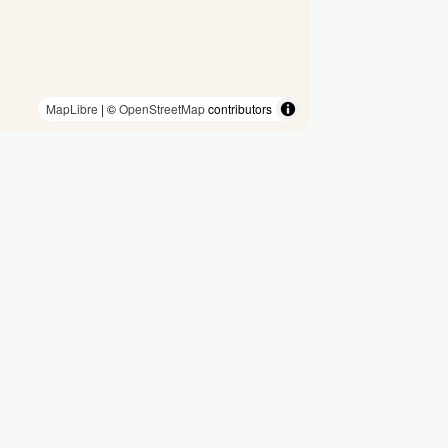
MapLibre
| ©
OpenStreetMap
contributors