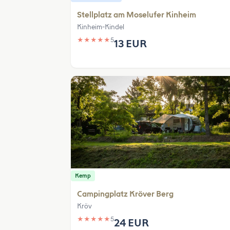
Stellplatz am Moselufer Kinheim
Kinheim-Kindel
★
★
★
★
★
5
13 EUR
Kemp
Campingplatz Kröver Berg
Kröv
★
★
★
★
★
5
24 EUR