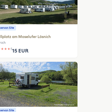
ervan Site
llplatz am Moselufer Lösnich
nich
★
★
★
★
5
15 EUR
ervan Site