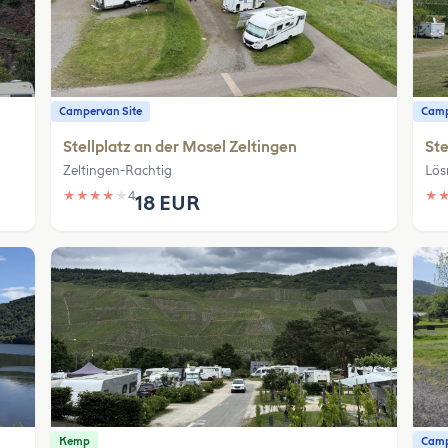
Campervan Site
Camp
Stellplatz an der Mosel Zeltingen
Ste
Zeltingen-Rachtig
Lös
★
★
★
★
★
4
★
18 EUR
Kemp
Camp