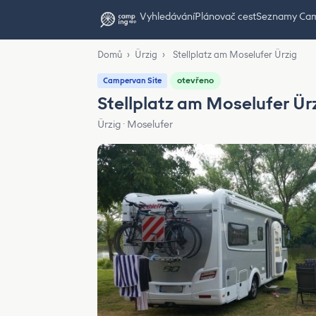
Vyhledávání
Plánovač cest
Seznamy Ca
Domů
›
Ürzig
›
Stellplatz am Moselufer Ürzig
otevřeno
Campervan Site
Stellplatz am Moselufer Ür
Ürzig · Moselufer