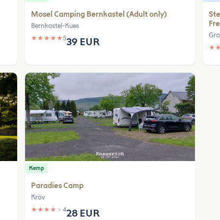
Mosel Camping Bernkastel (Adult only)
Ste
Fre
Bernkastel-Kues
Gra
★
★
★
★
★
5
39 EUR
★
Kemp
Paradies Camp
Kröv
★
★
★
★
★
4
28 EUR