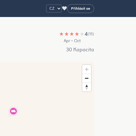
♥
Přihlásit se
★
★
★
★
★
4
(15)
Apr – Oct
30 Kapacita