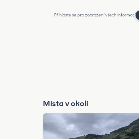
Přihlaste se pro zobrazení všech informací
Místa v okolí