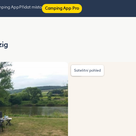
mping App
Přidat místo
Camping App Pro
zig
Satelitní pohled