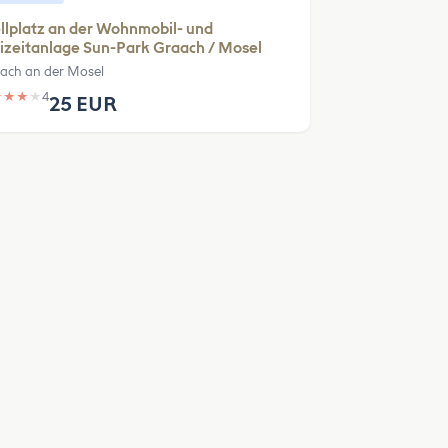
llplatz an der Wohnmobil- und
izeitanlage Sun-Park Graach / Mosel
ach an der Mosel
★
★
★
★
4
25 EUR