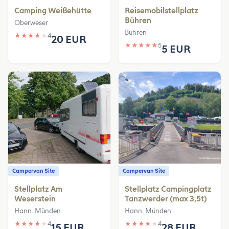
Camping Weißehütte
Reisemobilstellplatz
Bühren
Oberweser
Bühren
★
★
★
★
★
4
20 EUR
★
★
★
★
★
5
5 EUR
Campervan Site
Campervan Site
Stellplatz Am
Stellplatz Campingplatz
Weserstein
Tanzwerder (max 3,5t)
Hann. Münden
Hann. Münden
★
★
★
★
★
4
★
★
★
★
★
4
15 EUR
28 EUR