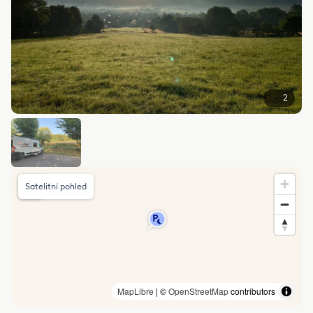
2
Satelitní pohled
MapLibre
| ©
OpenStreetMap
contributors