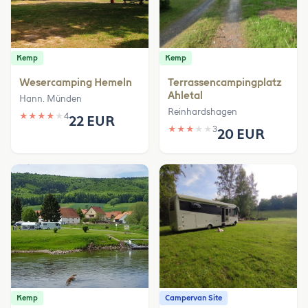
Kemp
Kemp
Wesercamping Hemeln
Terrassencampingplatz
Ahletal
Hann. Münden
Reinhardshagen
★
★
★
★
★
4
22 EUR
★
★
★
★
★
3
20 EUR
Kemp
Campervan Site