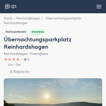
Domů
›
Reinhardshagen
›
Übernachtungsparkplatz
Reinhardshagen
otevřeno
Noční parkování
Übernachtungsparkplatz
Reinhardshagen
Reinhardshagen · Essersgasse
★
★
★
★
★
4
(1)
Jan – Dec
6 Kapacita