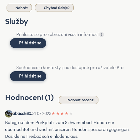
Nahrát
Chybné údaje?
Služby
Přihlaste se pro zobrazení všech informací
?
Přihlásit se
Souřadnice a kontakty jsou dostupné pro uživatele Pro.
Přihlásit se
Hodnocení (1)
Napsat recenzi
abaschi
31.07.2023
★
★
★
★
★
Ruhig, auf dem Parkplatz zum Schwimmbad. Haben nur
übernachtet und sind mit unseren Hunden spazieren gegangen.
Das kleine Freibad sah einladend aus.