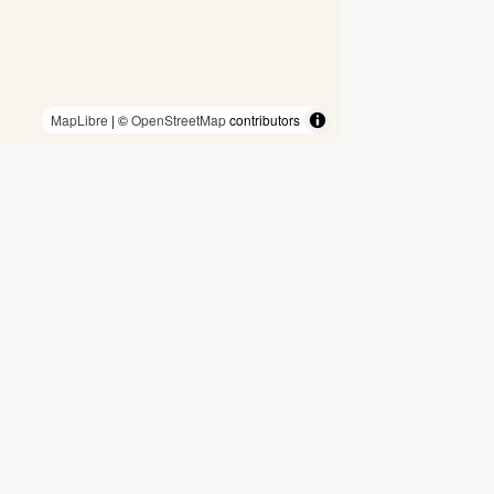
MapLibre
| ©
OpenStreetMap
contributors