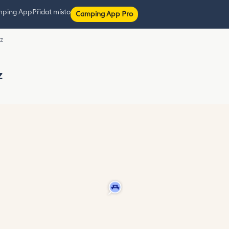
mping App
Přidat místo
Camping App Pro
z
z