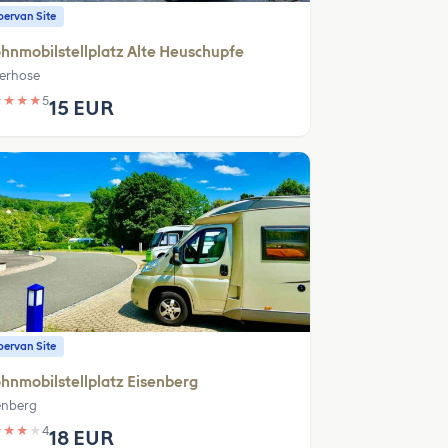
ervan Site
nmobilstellplatz Alte Heuschupfe
erhose
★
★
★
★
5
15 EUR
ervan Site
nmobilstellplatz Eisenberg
enberg
★
★
★
★
4
18 EUR