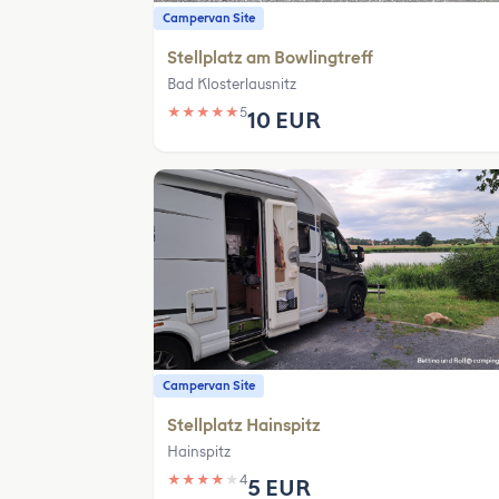
Campervan Site
Stellplatz am Bowlingtreff
Bad Klosterlausnitz
★
★
★
★
★
5
10 EUR
Campervan Site
Stellplatz Hainspitz
Hainspitz
★
★
★
★
★
4
5 EUR