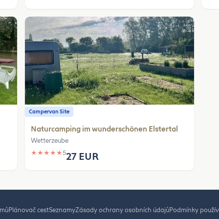
Campervan Site
Naturcamping im wunderschönen Elstertal
Wetterzeube
★
★
★
★
★
5
27 EUR
mů
Plánovač cest
Seznamy
Zásady ochrany osobních údajů
Podmínky použív