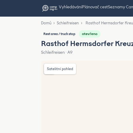
Vyhledávání
Plánovač cest
Seznamy Ca
Domů
›
Schleifreisen
›
Rasthof Hermsdorfer Kreu
otevřeno
Rest area / truck stop
Rasthof Hermsdorfer Kreu
Schleifreisen · A9
Satelitní pohled