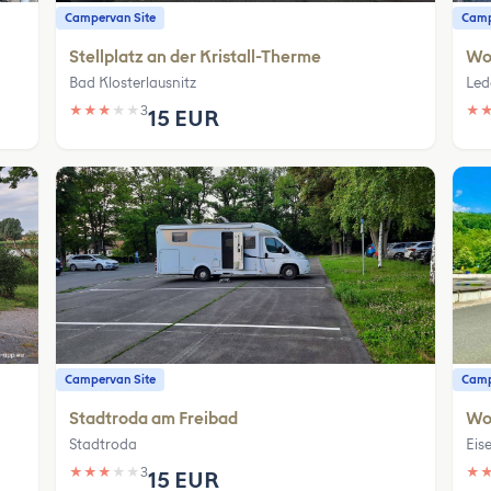
Campervan Site
Camp
Stellplatz an der Kristall-Therme
Woh
Bad Klosterlausnitz
Led
★
★
★
★
★
3
★
15 EUR
Campervan Site
Camp
Stadtroda am Freibad
Woh
Stadtroda
Eis
★
★
★
★
★
3
★
15 EUR