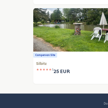
Campervan Site
Silbitz
★
★
★
★
★
5
25 EUR
Do