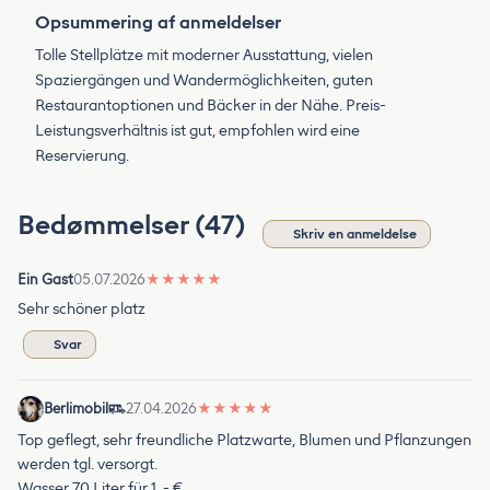
Opsummering af anmeldelser
Tolle Stellplätze mit moderner Ausstattung, vielen
Spaziergängen und Wandermöglichkeiten, guten
Restaurantoptionen und Bäcker in der Nähe. Preis-
Leistungsverhältnis ist gut, empfohlen wird eine
Reservierung.
Bedømmelser (47)
Skriv en anmeldelse
Ein Gast
05.07.2026
★
★
★
★
★
Sehr schöner platz
Svar
Berlimobil
27.04.2026
★
★
★
★
★
Top geflegt, sehr freundliche Platzwarte, Blumen und Pflanzungen
werden tgl. versorgt.
Wasser 70 Liter für 1, - €