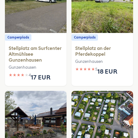
Camperplads
Camperplads
Stellplatz am Surfcenter
Stellplatz an der
Altmühlsee
Pferdekoppel
Gunzenhausen
Gunzenhausen
Gunzenhausen
★
★
★
★
★
5
18 EUR
★
★
★
★
★
4
17 EUR