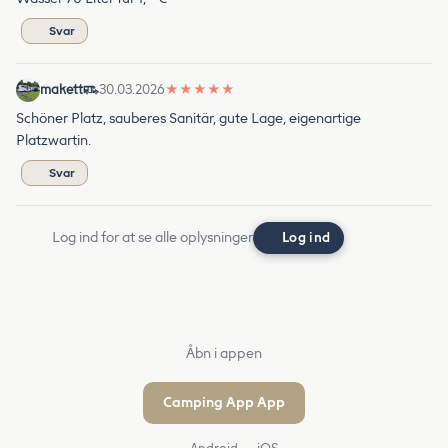
Svar
makett
30.03.2026
★
★
★
★
★
Schöner Platz, sauberes Sanitär, gute Lage, eigenartige
Platzwartin.
Svar
Log ind for at se alle oplysninger
Log ind
Åbn i appen
Camping App App