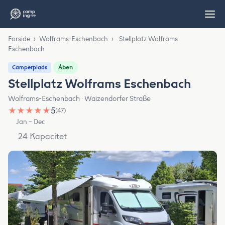
Forside
›
Wolframs-Eschenbach
›
Stellplatz Wolframs
Eschenbach
Åben
Camperplads
Stellplatz Wolframs Eschenbach
Wolframs-Eschenbach · Waizendorfer Straße
★
★
★
★
★
5
(47)
Jan – Dec
24 Kapacitet