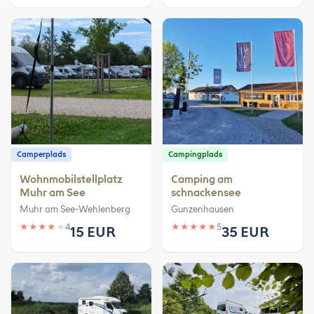
Camperplads
Campingplads
Wohnmobilstellplatz
Camping am
Muhr am See
schnackensee
Muhr am See-Wehlenberg
Gunzenhausen
★
★
★
★
★
4
★
★
★
★
★
5
15 EUR
35 EUR