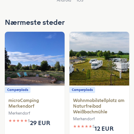
Android
iOS
Nærmeste steder
Camperplads
Camperplads
microCamping
Wohnmobilstellplatz am
Merkendorf
Naturfreibad
Weißbachmühle
Merkendorf
Merkendorf
★
★
★
★
★
5
29 EUR
★
★
★
★
★
5
12 EUR