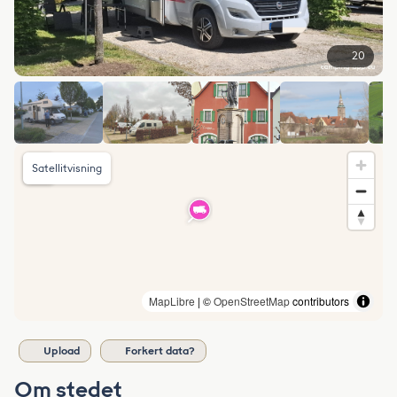
20
Satellitvisning
MapLibre
| ©
OpenStreetMap
contributors
Upload
Forkert data?
Om stedet