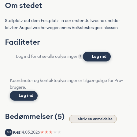
Om stedet
Stellplatz auf dem Festplatz, in der ersten Juliwoche und der
letzten Augustwoche wegen eines Volksfestes geschlossen.
Faciliteter
Log ind for at se alle oplysninger
Log ind
?
Koordinater og kontaktoplysninger er tilgængelige for Pro-
brugere.
Log ind
Bedømmelser (5)
Skriv en anmeldelse
suez
14.05.2026
★
★
★
★
★
SU