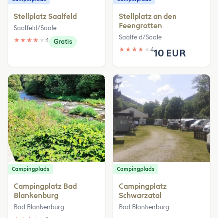
Stellplatz Saalfeld
Stellplatz an den
Feengrotten
Saalfeld/Saale
Saalfeld/Saale
★
★
★
★
★
4
Gratis
★
★
★
★
★
4
10 EUR
Campingplads
Campingplads
Campingplatz Bad
Campingplatz
Blankenburg
Schwarzatal
Bad Blankenburg
Bad Blankenburg