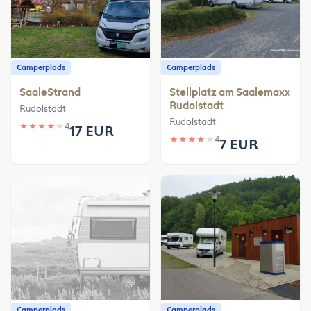
Camperplads
Camperplads
SaaleStrand
Stellplatz am Saalemaxx
Rudolstadt
Rudolstadt
Rudolstadt
★
★
★
★
★
4
17 EUR
★
★
★
★
★
4
7 EUR
Camperplads
Camperplads