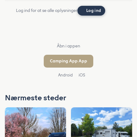
Log ind for at se alle oplysninger
Log ind
Åbn i appen
Camping App App
Android
iOS
Nærmeste steder