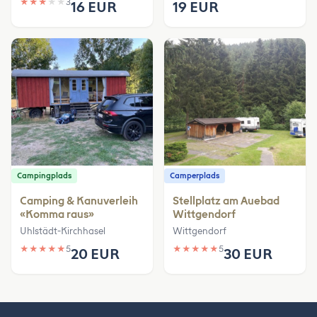
★
★
★
★
★
3
16 EUR
19 EUR
Campingplads
Camperplads
Camping & Kanuverleih
Stellplatz am Auebad
«Komma raus»
Wittgendorf
Uhlstädt-Kirchhasel
Wittgendorf
★
★
★
★
★
5
★
★
★
★
★
5
20 EUR
30 EUR