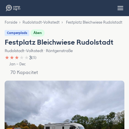
Forside
›
Rudolstadt-Volkstedt
›
Festplatz Bleichwiese Rudolstadt
Åben
Camperplads
Festplatz Bleichwiese Rudolstadt
Rudolstadt-Volkstedt · Röntgenstraße
★
★
★
★
★
3
(5)
Jan – Dec
70 Kapacitet