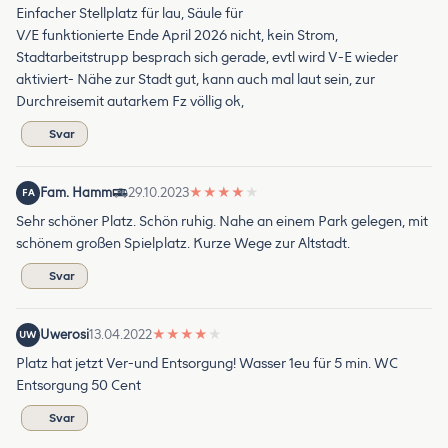
Einfacher Stellplatz für lau, Säule für
V/E funktionierte Ende April 2026 nicht, kein Strom,
Stadtarbeitstrupp besprach sich gerade, evtl wird V-E wieder
aktiviert- Nähe zur Stadt gut, kann auch mal laut sein, zur
Durchreisemit autarkem Fz völlig ok,
Svar
Fam. Hamm
29.10.2023
★
★
★
★
★
FA
Sehr schöner Platz. Schön ruhig. Nahe an einem Park gelegen, mit
schönem großen Spielplatz. Kurze Wege zur Altstadt.
Svar
Uwerosi
13.04.2022
★
★
★
★
★
UW
Platz hat jetzt Ver-und Entsorgung! Wasser 1eu für 5 min. WC
Entsorgung 50 Cent
Svar