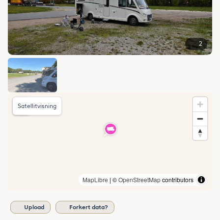
2
Satellitvisning
MapLibre
| ©
OpenStreetMap
contributors
Upload
Forkert data?