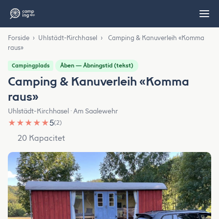
Forside
›
Uhlstädt-Kirchhasel
›
Camping & Kanuverleih «Komma
raus»
Åben — Åbningstid (tekst)
Campingplads
Camping & Kanuverleih «Komma
raus»
Uhlstädt-Kirchhasel · Am Saalewehr
★
★
★
★
★
5
(2)
20 Kapacitet