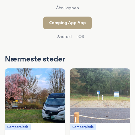
Åbn i appen
Camping App App
Android
iOS
Nærmeste steder
Camperplads
Camperplads