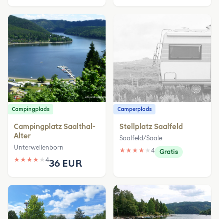
Campingplads
Camperplads
Campingplatz Saalthal-
Stellplatz Saalfeld
Alter
Saalfeld/Saale
Unterwellenborn
★
★
★
★
★
4
Gratis
★
★
★
★
★
4
36 EUR