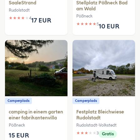
SaaleStrand
Stellplatz Pößneck Bad
am Wald
Rudolstadt
Pößneck
★
★
★
★
★
4
17 EUR
★
★
★
★
★
5
10 EUR
Camperplads
Camperplads
camping in einem garten
Festplatz Bleichwiese
einer fabrikantenvilla
Rudolstadt
Pößneck
Rudolstadt-Volkstedt
★
★
★
★
★
3
15 EUR
Gratis