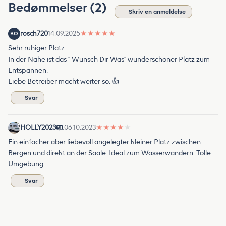
Bedømmelser (2)
Skriv en anmeldelse
rosch720
14.09.2025
★
★
★
★
★
RO
Sehr ruhiger Platz.
In der Nähe ist das " Wünsch Dir Was" wunderschöner Platz zum
Entspannen.
Liebe Betreiber macht weiter so. 👍
Svar
HOLLY2023
06.10.2023
★
★
★
★
★
Ein einfacher aber liebevoll angelegter kleiner Platz zwischen
Bergen und direkt an der Saale. Ideal zum Wasserwandern. Tolle
Umgebung.
Svar