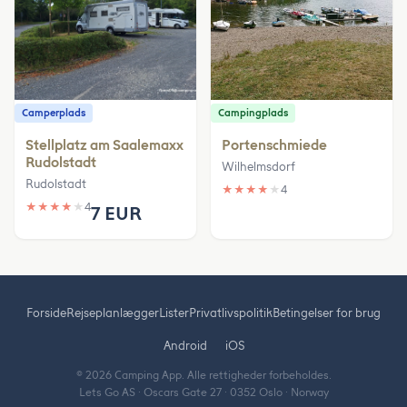
Camperplads
Campingplads
Stellplatz am Saalemaxx
Portenschmiede
Rudolstadt
Wilhelmsdorf
Rudolstadt
★
★
★
★
★
4
★
★
★
★
★
4
7 EUR
Forside
Rejseplanlægger
Lister
Privatlivspolitik
Betingelser for brug
Android
iOS
© 2026 Camping App. Alle rettigheder forbeholdes.
Lets Go AS · Oscars Gate 27 · 0352 Oslo · Norway