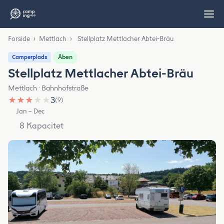
Forside
›
Mettlach
›
Stellplatz Mettlacher Abtei-Bräu
Åben
Camperplads
Stellplatz Mettlacher Abtei-Bräu
Mettlach · Bahnhofstraße
★
★
★
★
★
3
(9)
Jan – Dec
8 Kapacitet