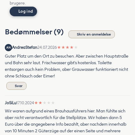
brugere.
Log ind
Bedømmelser (9)
Skriv en anmeldelse
AndreaStefan
24.07.2026
★
★
★
★
★
AN
Guter Platz um den Ort zu besuchen. Aber zwischen Hauptstraße
und Bahn sehr laut. Frischwasser gibt's kostenlos. Toilette
entsorgen auch kein Problem, aber Grauwasser funktioniert nicht
ohne Schlauch oder Eimer!
Svar
JoSiLu
17.10.2024
★
★
★
★
★
Wir waren aufgrund eines Brauhausführers hier. Man fühlte sich
aber nicht verantwortlich für die Stellplätze. Wir haben dann 5
Euro über die angegebene Info bezahlt, aber nachdem innerhalb
von 10 Minuten 2 Güterzüge auf der einen Seite und mehrere