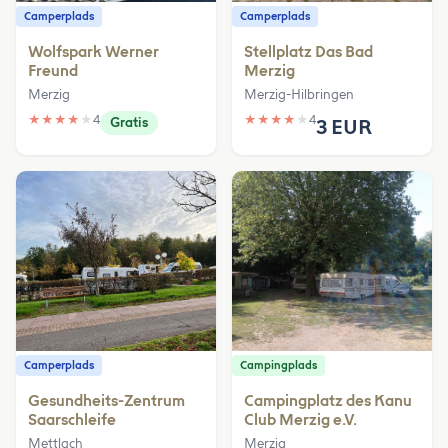
Camperplads
Camperplads
Wolfspark Werner
Stellplatz Das Bad
Freund
Merzig
Merzig
Merzig-Hilbringen
★
★
★
★
★
4
★
★
★
★
★
4
Gratis
3 EUR
Camperplads
Campingplads
Gesundheits-Zentrum
Campingplatz des Kanu
Saarschleife
Club Merzig e.V.
Mettlach
Merzig