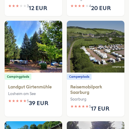
★
★
★
★
★
3
★
★
★
★
★
4
12 EUR
20 EUR
Campingplads
Camperplads
Landgut Girtenmühle
Reisemobilpark
Saarburg
Losheim am See
Saarburg
★
★
★
★
★
5
39 EUR
★
★
★
★
★
5
17 EUR