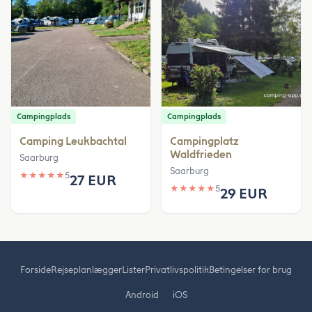
Campingplads
Campingplads
Camping Leukbachtal
Campingplatz
Waldfrieden
Saarburg
Saarburg
★
★
★
★
★
5
27 EUR
★
★
★
★
★
5
29 EUR
Forside
Rejseplanlægger
Lister
Privatlivspolitik
Betingelser for brug
Android
iOS