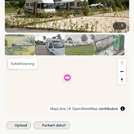
5
Satellitvisning
MapLibre
| ©
OpenStreetMap
contributors
Upload
Forkert data?