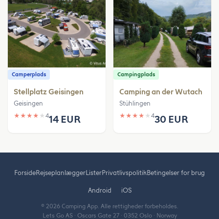
Camperplads
Campingplads
Stellplatz Geisingen
Camping an der Wutach
Geisingen
Stühlingen
★
★
★
★
★
4
★
★
★
★
★
4
14 EUR
30 EUR
Forside
Rejseplanlægger
Lister
Privatlivspolitik
Betingelser for brug
Android
iOS
© 2026 Camping App. Alle rettigheder forbeholdes.
Lets Go AS · Oscars Gate 27 · 0352 Oslo · Norway