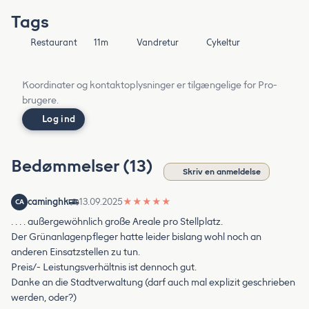
Tags
Restaurant
11m
Vandretur
Cykeltur
Koordinater og kontaktoplysninger er tilgængelige for Pro-
brugere.
Log ind
Bedømmelser (13)
Skriv en anmeldelse
caminghk
13.09.2025
★
★
★
★
★
CA
. . . . außergewöhnlich große Areale pro Stellplatz.
Der Grünanlagenpfleger hatte leider bislang wohl noch an
anderen Einsatzstellen zu tun.
Preis/- Leistungsverhältnis ist dennoch gut.
Danke an die Stadtverwaltung (darf auch mal explizit geschrieben
werden, oder?)