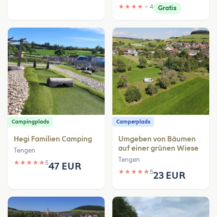
★
★
★
★
★
4
Gratis
Campingplads
Camperplads
Hegi Familien Camping
Umgeben von Bäumen
auf einer grünen Wiese
Tengen
Tengen
★
★
★
★
★
5
47 EUR
★
★
★
★
★
5
23 EUR