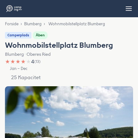
Forside
›
Blumberg
›
Wohnmobilstellplatz Blumberg
Åben
Camperplads
Wohnmobilstellplatz Blumberg
Blumberg · Oberes Ried
★
★
★
★
★
4
(13)
Jan – Dec
25 Kapacitet