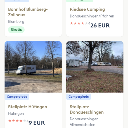
Bahnhof Blumberg-
Riedsee Camping
Zollhaus
Donaueschingen/Pfohren
Blumberg
★
★
★
★
★
4
26 EUR
Gratis
Camperplads
Camperplads
Stellplatz Hüfingen
Stellplatz
Donaueschingen
Hüfingen
Donaueschingen-
★
★
★
★
★
4
9 EUR
Allmendshofen