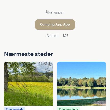
Åbn i appen
Camping App App
Android
iOS
Nærmeste steder
Camperplads
Campingplads