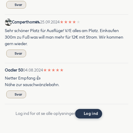
Svar
Camperthom
25.09.2024
★
★
★
★
★
Sehr schöner Platz für Ausflüge! V/E alles am Platz. Einkaufen
300m zu Fuß was will man mehr für 12€ mit Strom. Wir kommen
gern wieder.
Svar
Oadler 50
04.08.2024
★
★
★
★
★
Netter Empfang 👍
Nähe zur sauschwänzlebahn.
Svar
Log ind for at se alle oplysninger
Log ind