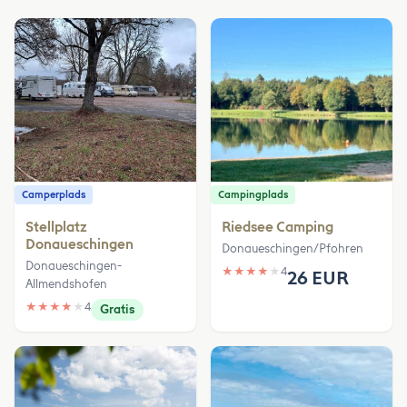
Camperplads
Campingplads
Stellplatz
Riedsee Camping
Donaueschingen
Donaueschingen/Pfohren
Donaueschingen-
★
★
★
★
★
4
26 EUR
Allmendshofen
★
★
★
★
★
4
Gratis