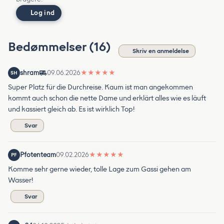
Log ind
Bedømmelser (16)
Skriv en anmeldelse
shram
09.06.2026
★
★
★
★
★
SH
Super Platz für die Durchreise. Kaum ist man angekommen
kommt auch schon die nette Dame und erklärt alles wie es läuft
und kassiert gleich ab. Es ist wirklich Top!
Svar
Pfotenteam
09.02.2026
★
★
★
★
★
PF
Komme sehr gerne wieder, tolle Lage zum Gassi gehen am
Wasser!
Svar