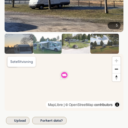
5
Satellitvisning
MapLibre
| ©
OpenStreetMap
contributors
Upload
Forkert data?