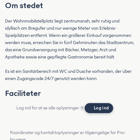
Om stedet
Der Wohnmobilstellplatz liegt zentrumsnah, sehr ruhig und
idyllisch am Bregufer und nur wenige Meter von Erlebnis-
Spielplätzen entfernt. Wenn ein größerer Einkauf vorgenommen
werden muss, erreichen Sie in fünf Gehminuten das Stadtzentrum,
das eine Grundversorgung mit Bäcker, Metzger, Arzt und
Apotheke sowie eine gepflegte Gastronomie bereit hält.
Es ist ein Sanitärbereich mit WC und Dusche vorhanden, der über
einen Zugangscode 24/7 genutzt werden kann.
Faciliteter
Log ind for at se alle oplysninger
Log ind
?
Koordinater og kontaktoplysninger er tilgængelige for Pro-
brugere.