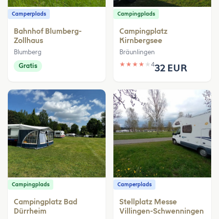
Camperplads
Campingplads
Bahnhof Blumberg-
Campingplatz
Zollhaus
Kirnbergsee
Blumberg
Bräunlingen
★
★
★
★
★
4
Gratis
32 EUR
Campingplads
Camperplads
Campingplatz Bad
Stellplatz Messe
Dürrheim
Villingen-Schwenningen