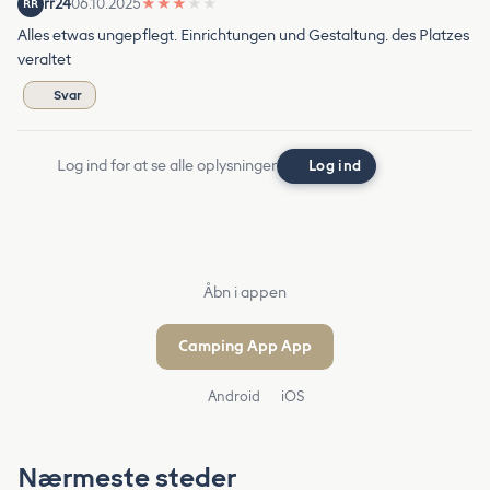
rr24
06.10.2025
★
★
★
★
★
RR
Alles etwas ungepflegt. Einrichtungen und Gestaltung. des Platzes
veraltet
Svar
Log ind for at se alle oplysninger
Log ind
Åbn i appen
Camping App App
Android
iOS
Nærmeste steder