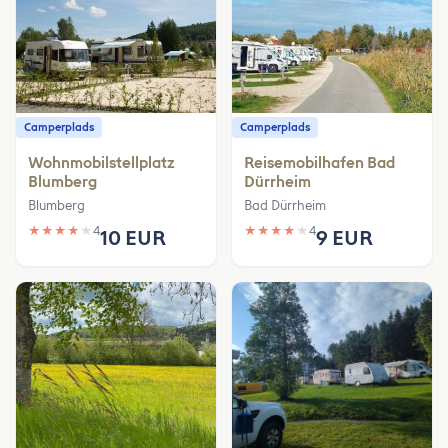
Camperplads
Camperplads
Wohnmobilstellplatz
Reisemobilhafen Bad
Blumberg
Dürrheim
Blumberg
Bad Dürrheim
★
★
★
★
★
4
★
★
★
★
★
4
10 EUR
9 EUR