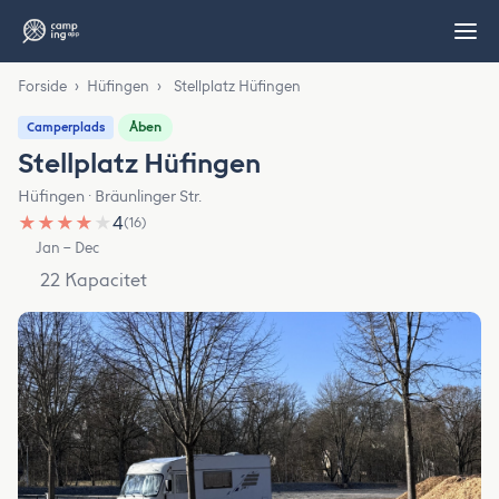
Forside
›
Hüfingen
›
Stellplatz Hüfingen
Åben
Camperplads
Stellplatz Hüfingen
Hüfingen · Bräunlinger Str.
★
★
★
★
★
4
(16)
Jan – Dec
22 Kapacitet