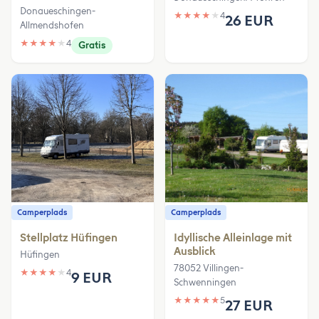
Donaueschingen-
★
★
★
★
★
4
26 EUR
Allmendshofen
★
★
★
★
★
4
Gratis
Camperplads
Camperplads
Stellplatz Hüfingen
Idyllische Alleinlage mit
Ausblick
Hüfingen
78052 Villingen-
★
★
★
★
★
4
9 EUR
Schwenningen
★
★
★
★
★
5
27 EUR