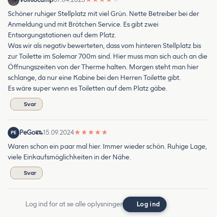
Schöner ruhiger Stellplatz mit viel Grün. Nette Betreiber bei der
Anmeldung und mit Brötchen Service. Es gibt zwei
Entsorgungstationen auf dem Platz.
Was wir als negativ bewerteten, dass vom hinteren Stellplatz bis
zur Toilette im Solemar 700m sind. Hier muss man sich auch an die
Öffnungszeiten von der Therme halten. Morgen steht man hier
schlange, da nur eine Kabine bei den Herren Toilette gibt.
Es wäre super wenn es Toiletten auf dem Platz gäbe.
Svar
PeGo
15.09.2024
★
★
★
★
★
PE
Waren schon ein paar mal hier. Immer wieder schön. Ruhige Lage,
viele Einkaufsmöglichkeiten in der Nähe.
Svar
Log ind for at se alle oplysninger
Log ind