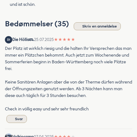
und ist schön.
Bedømmelser (35)
Skriv en anmeldelse
Die Höllis
25.07.2025
★
★
★
★
★
DI
Der Platz ist wirklich riesig und die halten Ihr Versprechen das man
immer ein Plätzchen bekommt. Auch jetzt zum Wochenende und
Sommerferien beginn in Baden-Württemberg noch viele Plätze
frei.
Keine Sanitären Anlagen aber die von der Therme dürfen während
der Öffnungszeiten genutzt werden. Ab 3 Nächten kann man
diese auch täglich für 3 Stunden besuchen.
Check in völlig easy und sehr sehr freundlich
Svar
Volkiocamp
07.04.2025
★
★
★
★
★