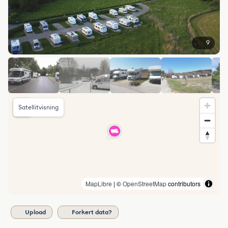
9
Satellitvisning
MapLibre
| ©
OpenStreetMap
contributors
Upload
Forkert data?