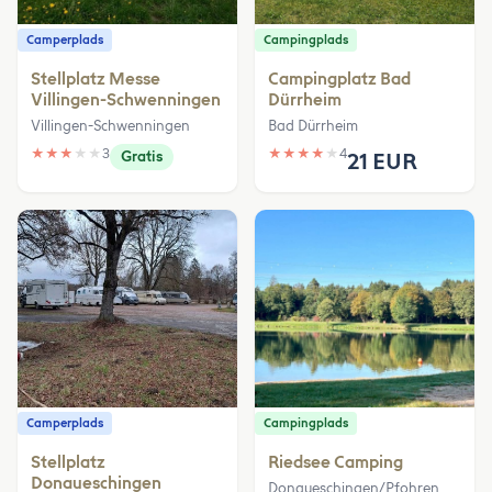
Camperplads
Campingplads
Stellplatz Messe
Campingplatz Bad
Villingen-Schwenningen
Dürrheim
Villingen-Schwenningen
Bad Dürrheim
★
★
★
★
★
3
★
★
★
★
★
4
Gratis
21 EUR
Camperplads
Campingplads
Stellplatz
Riedsee Camping
Donaueschingen
Donaueschingen/Pfohren