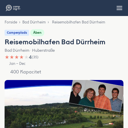
Forside
›
Bad Dürrheim
›
Reisemobilhafen Bad Dürrheim
Åben
Camperplads
Reisemobilhafen Bad Dürrheim
Bad Dürrheim · Huberstraße
★
★
★
★
★
4
(35)
Jan – Dec
400 Kapacitet