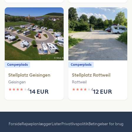
Camperplads
Camperplads
Stellplatz Geisingen
Stellplatz Rottweil
Geisingen
Rottweil
★
★
★
★
★
4
★
★
★
★
★
4
14 EUR
12 EUR
Forside
Rejseplanlægger
Lister
Privatlivspolitik
Betingelser for brug