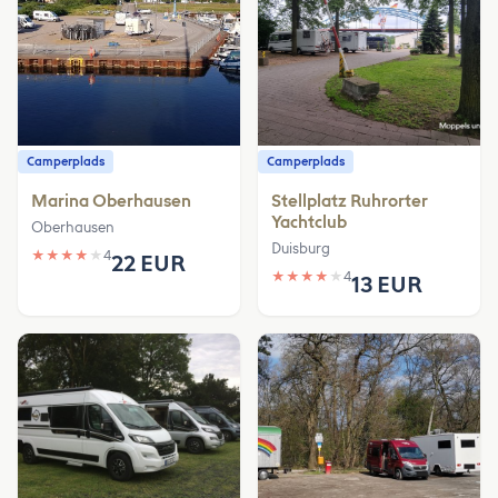
Camperplads
Camperplads
Marina Oberhausen
Stellplatz Ruhrorter
Yachtclub
Oberhausen
Duisburg
★
★
★
★
★
4
22 EUR
★
★
★
★
★
4
13 EUR