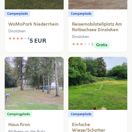
Camperplads
Camperplads
WoMoPark Niederrhein
Reisemobilstellplatz Am
Rotbachsee Dinslaken
Dinslaken
Dinslaken
★
★
★
★
★
4
5 EUR
★
★
★
★
★
3
Gratis
Campingplads
Camperplads
Haus Kron
Einfache
Wiese/Schotter
Mülheim an der Ruhr