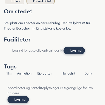
Upload
Forkert data?
Om stedet
Stellplatz am Theater an der Niebuhrg. Der Stellplatz ist für
Theater Besucher mit Eintrittskarte kostenlos.
Faciliteter
Log ind for at se alle oplysninger
Log ind
?
Tags
11m
Animation
Biergarten
Hundefrit
öpnv
Koordinater og kontaktoplysninger er tilgængelige for Pro-
brugere.
Log ind