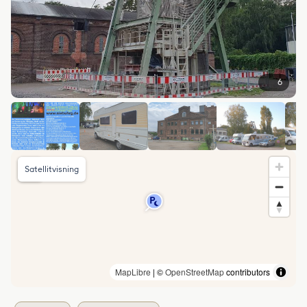
6
Satellitvisning
MapLibre
| ©
OpenStreetMap
contributors