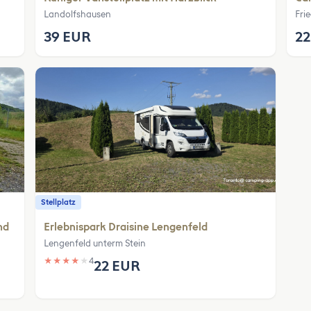
Landolfshausen
Fri
39 EUR
22
Stellplatz
nd
Erlebnispark Draisine Lengenfeld
Lengenfeld unterm Stein
★
★
★
★
★
4
22 EUR