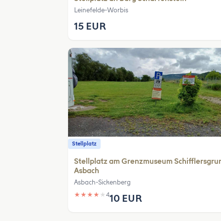
Leinefelde-Worbis
15 EUR
Stellplatz
Stellplatz am Grenzmuseum Schifflersgru
Asbach
Asbach-Sickenberg
★
★
★
★
★
4
10 EUR