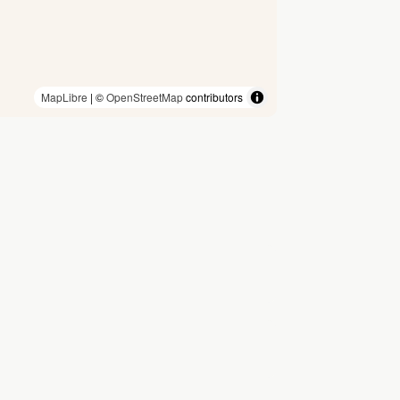
MapLibre
| ©
OpenStreetMap
contributors