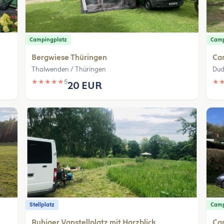
Campingplatz
Camp
Bergwiese Thüringen
Ca
Thalwenden / Thüringen
Dud
★
★
★
★
★
5
★
20 EUR
Stellplatz
Camp
Ruhiger Vanstellplatz mit Harzblick
Cam