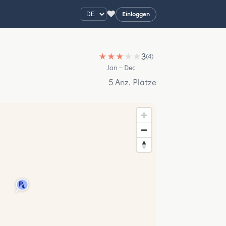
♥
Einloggen
★
★
★
★
★
3
(4)
Jan – Dec
5 Anz. Plätze