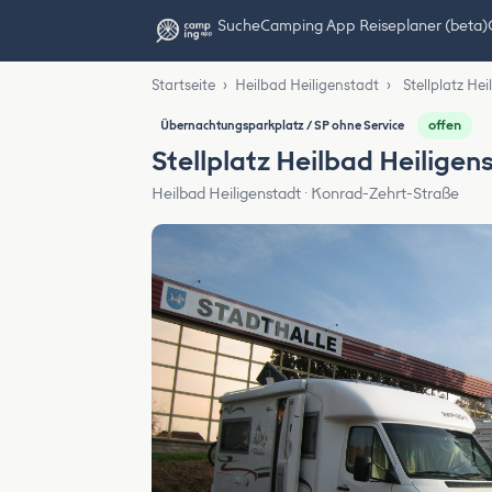
Suche
Camping App Reiseplaner (beta)
Startseite
›
Heilbad Heiligenstadt
›
Stellplatz He
offen
Übernachtungsparkplatz / SP ohne Service
Stellplatz Heilbad Heiligen
Heilbad Heiligenstadt · Konrad-Zehrt-Straße