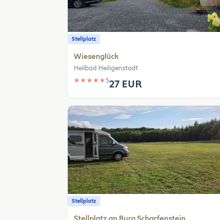
Stellplatz
Wiesenglück
Heilbad Heiligenstadt
★
★
★
★
★
5
27 EUR
Stellplatz
Stellplatz an Burg Scharfenstein