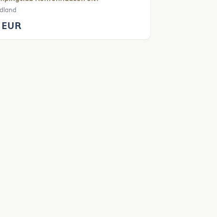
edland
 EUR