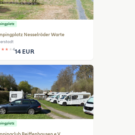
ingplatz
mpingplatz Nesselröder Warte
erstadt
★
★
★
★
4
14 EUR
ingplatz
pingclub Reiffenhausen e.V.