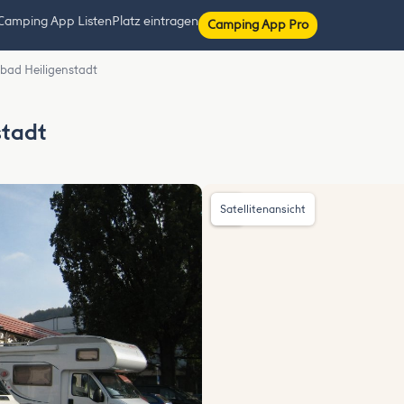
Camping App Listen
Platz eintragen
Camping App Pro
ilbad Heiligenstadt
stadt
Satellitenansicht