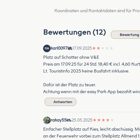
Koordinaten und Kontaktdaten sind für Pro
Bewertungen (12)
Bewertung 
karl0097
17.09.2025
★
★
★
★
★
KA
Platz auf Schotter ohne V&E
Preis am 17.09.25 für 24 Std. 18,40 € incl. 4,60 Kur
Lt. Touristinfo 2025 keine Busfahrt inklusive.
Dafür ist der Platz zu teuer.
Achtung wenn mit der easy Park App bezahlt w
Antworten
rakay55
25.05.2025
★
★
★
★
★
Einfacher Stellplatz auf Kies, leicht abschüssi
an der Feuerwehr vorbei zum Stellplatz Allmend 1.