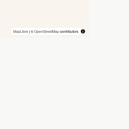
MapLibre
| ©
OpenStreetMap
contributors