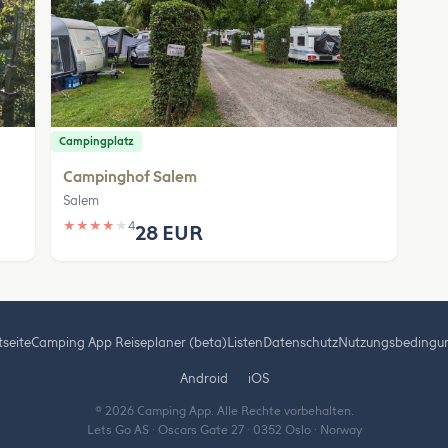
Campingplatz
Campinghof Salem
Salem
★
★
★
★
★
4
28 EUR
tseite
Camping App Reiseplaner (beta)
Listen
Datenschutz
Nutzungsbedingu
Android
iOS
© 2026 Camping App. Alle Rechte vorbehalten.
Lets Go AS · Oscars Gate 27 · 0352 Oslo · Norway