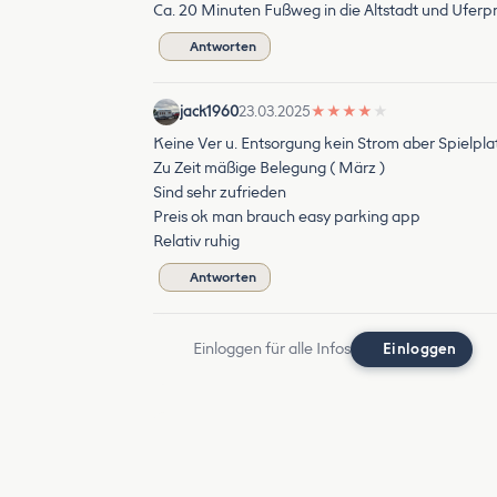
Ca. 20 Minuten Fußweg in die Altstadt und Ufer
Antworten
jack1960
23.03.2025
★
★
★
★
★
Keine Ver u. Entsorgung kein Strom aber Spielpla
Zu Zeit mäßige Belegung ( März )
Sind sehr zufrieden
Preis ok man brauch easy parking app
Relativ ruhig
Antworten
Einloggen für alle Infos
Einloggen