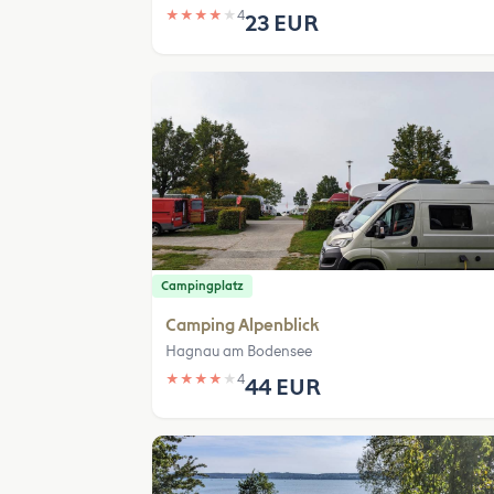
★
★
★
★
★
4
23 EUR
Campingplatz
Camping Alpenblick
Hagnau am Bodensee
★
★
★
★
★
4
44 EUR