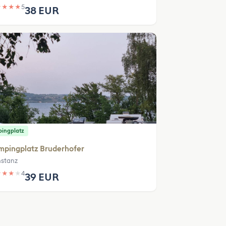
★
★
★
★
5
38 EUR
ingplatz
mpingplatz Bruderhofer
stanz
★
★
★
★
4
39 EUR