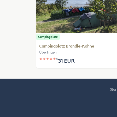
Campingplatz
Campingplatz Brändle-Köhne
Überlingen
★
★
★
★
★
5
31 EUR
Star