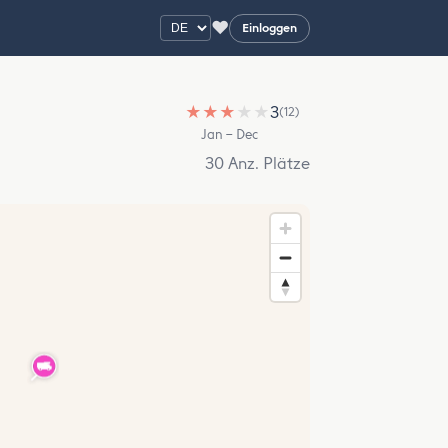
♥
Einloggen
★
★
★
★
★
3
(12)
Jan – Dec
30 Anz. Plätze