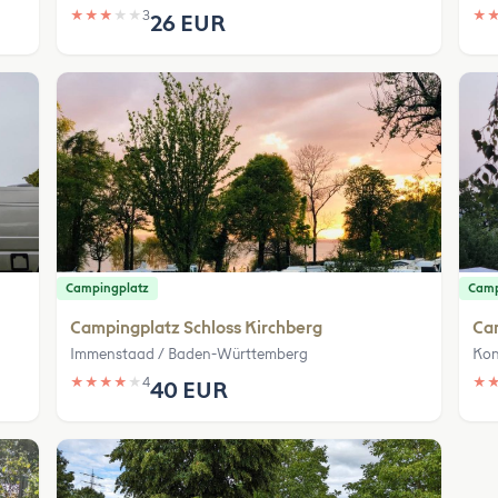
★
★
★
★
★
3
★
26 EUR
Campingplatz
Camp
Campingplatz Schloss Kirchberg
Ca
Immenstaad / Baden-Württemberg
Kon
★
★
★
★
★
4
★
40 EUR