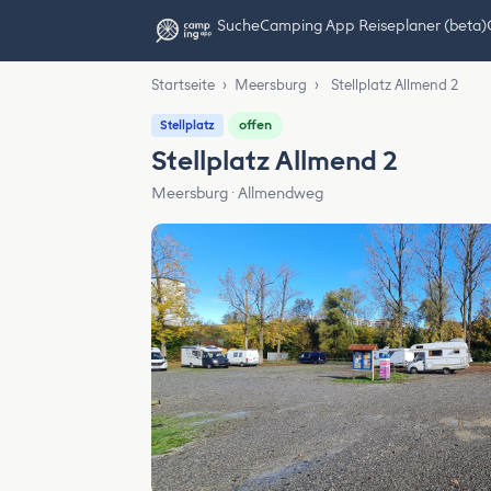
Suche
Camping App Reiseplaner (beta)
Startseite
›
Meersburg
›
Stellplatz Allmend 2
offen
Stellplatz
Stellplatz Allmend 2
Meersburg · Allmendweg