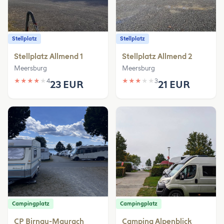
Stellplatz
Stellplatz
Stellplatz Allmend 1
Stellplatz Allmend 2
Meersburg
Meersburg
★
★
★
★
★
4
★
★
★
★
★
3
23 EUR
21 EUR
Campingplatz
Campingplatz
CP Birnau-Maurach
Camping Alpenblick