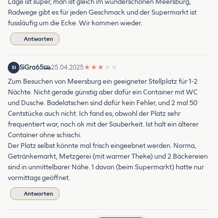
Lage ist super, man ist gleich im wunderschönen Meersburg,
Radwege gibt es für jeden Geschmack und der Supermarkt ist
fussläufig um die Ecke. Wir kommen wieder.
Antworten
SiGra65
25.04.2025
★
★
★
★
★
SI
Zum Besuchen von Meersburg ein geeigneter Stellplatz für 1-2
Nächte. Nicht gerade günstig aber dafür ein Container mit WC
und Dusche. Badelatschen sind dafür kein Fehler, und 2 mal 50
Centstücke auch nicht. Ich fand es, obwohl der Platz sehr
frequentiert war, noch ok mit der Sauberkeit. Ist halt ein älterer
Container ohne schischi.
Der Platz selbst könnte mal frisch eingeebnet werden. Norma,
Getränkemarkt, Metzgerei (mit warmer Theke) und 2 Bäckereien
sind in unmittelbarer Nähe. 1 davon (beim Supermarkt) hatte nur
vormittags geöffnet.
Antworten