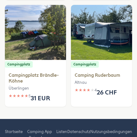
Campingplatz
Campingplatz
Campingplatz Brändle-
Camping Ruderbaum
Köhne
Altnau
Überlingen
★
★
★
★
★
4
26 CHF
★
★
★
★
★
5
31 EUR
Startseite
Camping App
Listen
Datenschutz
Nutzungsbedingungen