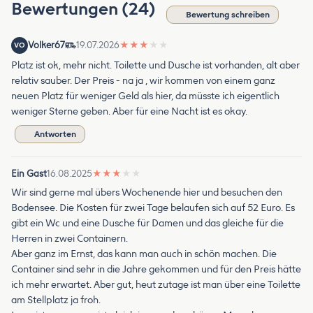
Bewertungen (24)
Bewertung schreiben
Volker67
19.07.2026
★
★
★
★
★
VO
Platz ist ok, mehr nicht. Toilette und Dusche ist vorhanden, alt aber
relativ sauber. Der Preis - na ja , wir kommen von einem ganz
neuen Platz für weniger Geld als hier, da müsste ich eigentlich
weniger Sterne geben. Aber für eine Nacht ist es okay.
Antworten
Ein Gast
16.08.2025
★
★
★
★
★
Wir sind gerne mal übers Wochenende hier und besuchen den
Bodensee. Die Kosten für zwei Tage belaufen sich auf 52 Euro. Es
gibt ein Wc und eine Dusche für Damen und das gleiche für die
Herren in zwei Containern.
Aber ganz im Ernst, das kann man auch in schön machen. Die
Container sind sehr in die Jahre gekommen und für den Preis hätte
ich mehr erwartet. Aber gut, heut zutage ist man über eine Toilette
am Stellplatz ja froh.