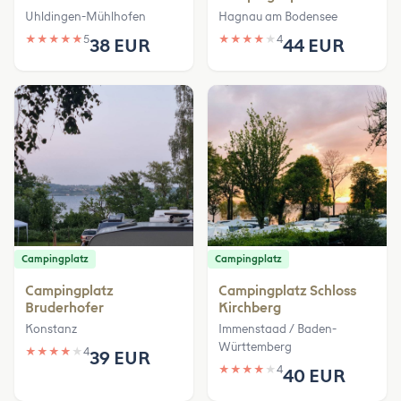
Uhldingen-Mühlhofen
Hagnau am Bodensee
★
★
★
★
★
5
★
★
★
★
★
4
38 EUR
44 EUR
Campingplatz
Campingplatz
Campingplatz
Campingplatz Schloss
Bruderhofer
Kirchberg
Konstanz
Immenstaad / Baden-
Württemberg
★
★
★
★
★
4
39 EUR
★
★
★
★
★
4
40 EUR