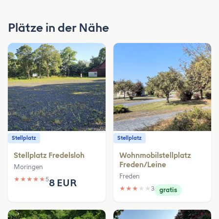
Plätze in der Nähe
Stellplatz
Stellplatz
Stellplatz Fredelsloh
Wohnmobilstellplatz
Freden/Leine
Moringen
Freden
★
★
★
★
★
5
8 EUR
★
★
★
★
★
3
gratis