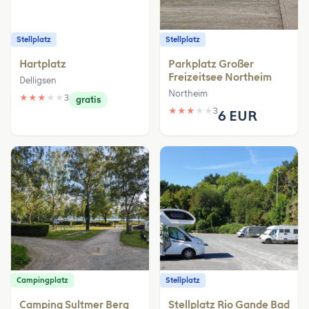
Stellplatz
Stellplatz
Hartplatz
Parkplatz Großer
Freizeitsee Northeim
Delligsen
Northeim
★
★
★
★
★
3
gratis
★
★
★
★
★
3
6 EUR
Campingplatz
Stellplatz
Camping Sultmer Berg
Stellplatz Rio Gande Bad