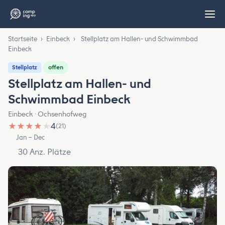
Startseite
›
Einbeck
›
Stellplatz am Hallen- und Schwimmbad
Einbeck
offen
Stellplatz
Stellplatz am Hallen- und
Schwimmbad Einbeck
Einbeck · Ochsenhofweg
★
★
★
★
★
4
(21)
Jan – Dec
30 Anz. Plätze