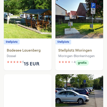
Stellplatz
Stellplatz
Badesee Lauenberg
Stellplatz Moringen
Dassel
Moringen-Blankenhagen
★
★
★
★
★
5
★
★
★
★
★
4
15 EUR
gratis