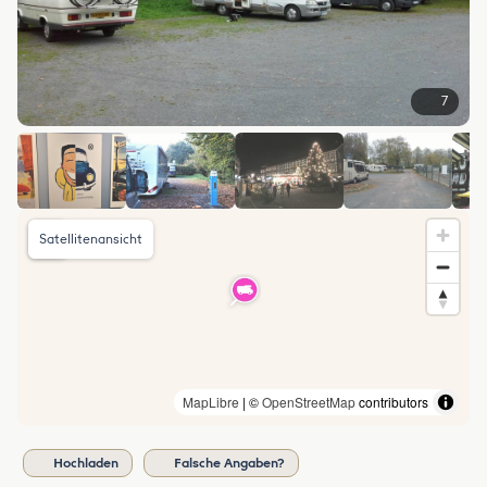
7
Satellitenansicht
MapLibre
| ©
OpenStreetMap
contributors
Hochladen
Falsche Angaben?