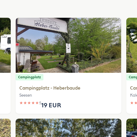
Campingplatz
Camp
Campingplatz - Heberbaude
Ca
Seesen
Kal
★
★
★
★
★
5
★
19 EUR