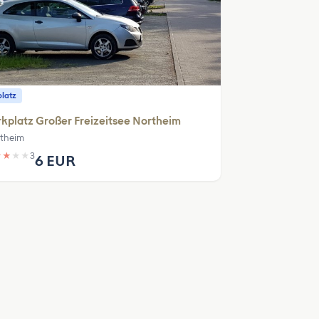
platz
kplatz Großer Freizeitsee Northeim
theim
★
★
★
★
3
6 EUR