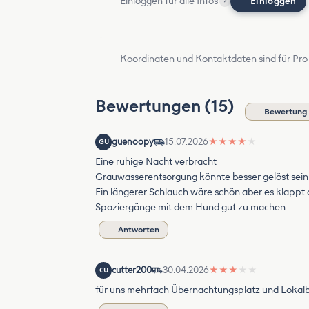
Einloggen für alle Infos
Einloggen
?
Koordinaten und Kontaktdaten sind für Pro
Bewertungen (15)
Bewertung 
guenoopy
15.07.2026
★
★
★
★
★
GU
Eine ruhige Nacht verbracht
Grauwasserentsorgung könnte besser gelöst sein
Ein längerer Schlauch wäre schön aber es klappt 
Spaziergänge mit dem Hund gut zu machen
Antworten
cutter200
30.04.2026
★
★
★
★
★
CU
für uns mehrfach Übernachtungsplatz und Lokalbe