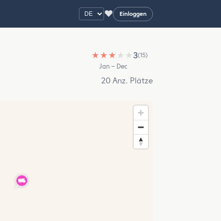
♥
Einloggen
★
★
★
★
★
3
(15)
Jan – Dec
20 Anz. Plätze