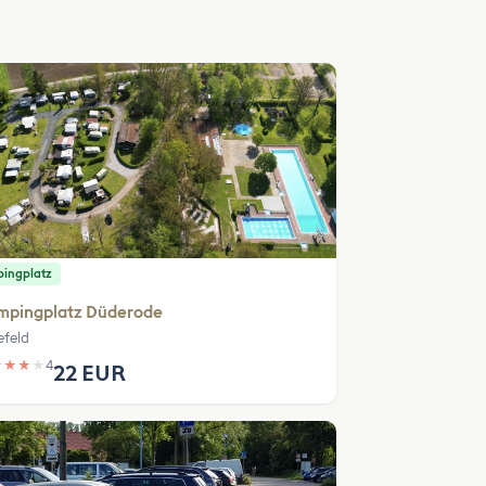
ingplatz
mpingplatz Düderode
efeld
★
★
★
★
4
22 EUR