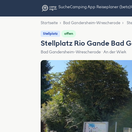
Suche
Camping App Reiseplaner (beta)
Startseite
›
Bad Gandersheim-Wrescherode
›
St
offen
Stellplatz
Stellplatz Rio Gande Bad 
Bad Gandersheim-Wrescherode · An der Wiek