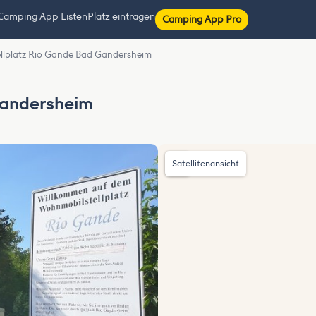
Camping App Listen
Platz eintragen
Camping App Pro
ellplatz Rio Gande Bad Gandersheim
Gandersheim
Satellitenansicht