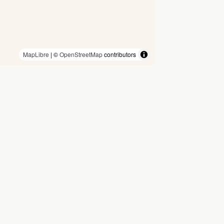
MapLibre
| ©
OpenStreetMap
contributors