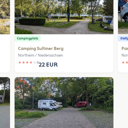
Campingplatz
Stell
Camping Sultmer Berg
Par
Northeim / Niedersachsen
Nor
★
★
★
★
★
4
★
22 EUR