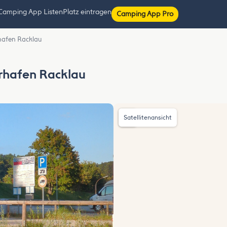
Camping App Listen
Platz eintragen
Camping App Pro
rhafen Racklau
erhafen Racklau
Satellitenansicht