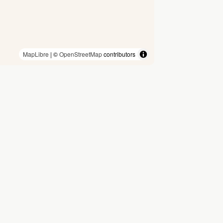
MapLibre
| ©
OpenStreetMap
contributors