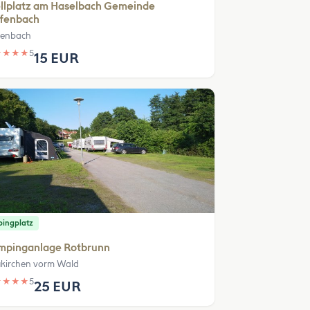
llplatz am Haselbach Gemeinde
efenbach
fenbach
★
★
★
★
5
15 EUR
ingplatz
mpinganlage Rotbrunn
kirchen vorm Wald
★
★
★
★
5
25 EUR