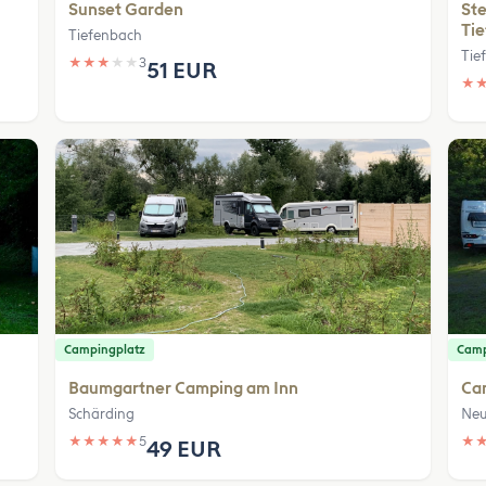
Sunset Garden
Ste
Ti
Tiefenbach
Tie
★
★
★
★
★
3
51 EUR
★
Campingplatz
Camp
Baumgartner Camping am Inn
Ca
Schärding
Neu
★
★
★
★
★
5
★
49 EUR