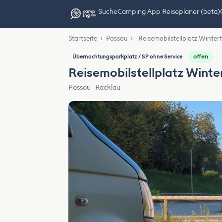
Suche
Camping App Reiseplaner (beta)
Startseite
›
Passau
›
Reisemobilstellplatz Winte
offen
Übernachtungsparkplatz / SP ohne Service
Reisemobilstellplatz Wint
Passau · Racklau