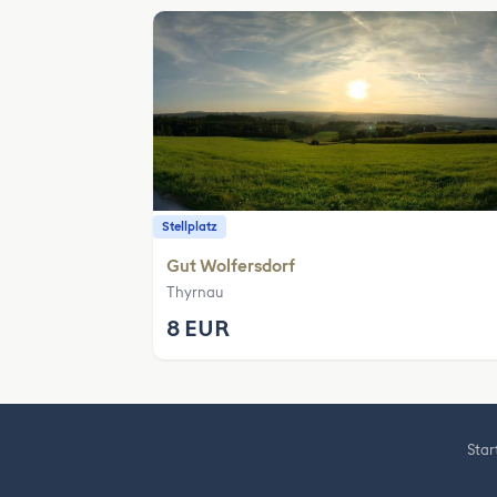
Stellplatz
Gut Wolfersdorf
Thyrnau
8 EUR
Star