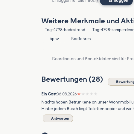
Einloggen für alle Infos
Einloggen
?
Weitere Merkmale und Akti
Tag-4798-badestrand
Tag-4798-camperclea
öpnv
Radfahren
Koordinaten und Kontaktdaten sind für Pro
Bewertungen (28)
Bewertung
Ein Gast
06.08.2026
★
★
★
★
★
Nachts haben Betrunkene an unser Wohnmobil urinier
Hinter jedem Busch liegt Toilettenpapier und wir
Antworten