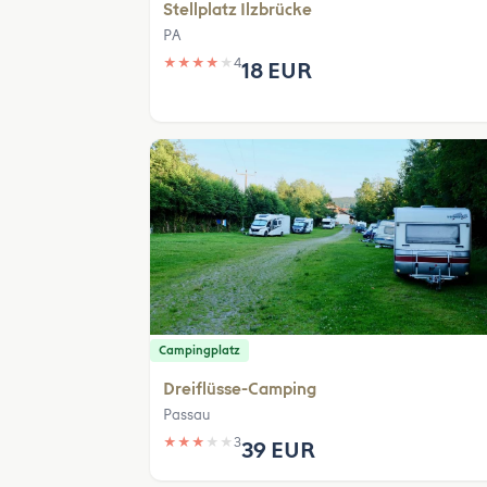
Stellplatz Ilzbrücke
PA
★
★
★
★
★
4
18 EUR
Campingplatz
Dreiflüsse-Camping
Passau
★
★
★
★
★
3
39 EUR