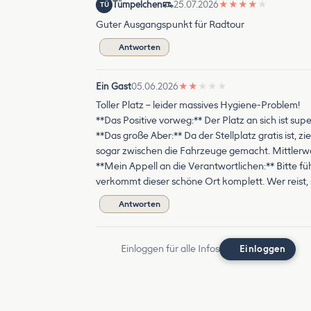
Tümpelchen
25.07.2026
★
★
★
★
★
TÜ
Guter Ausgangspunkt für Radtour
Antworten
Ein Gast
05.06.2026
★
★
★
★
★
Toller Platz – leider massives Hygiene-Problem!
**Das Positive vorweg:** Der Platz an sich ist supe
**Das große Aber:** Da der Stellplatz gratis ist, 
sogar zwischen die Fahrzeuge gemacht. Mittlerwe
**Mein Appell an die Verantwortlichen:** Bitte fü
verkommt dieser schöne Ort komplett. Wer reist, 
Antworten
Einloggen für alle Infos
Einloggen