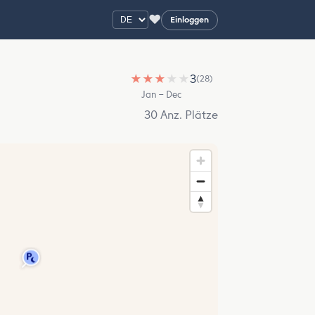
♥
Einloggen
★
★
★
★
★
3
(28)
Jan – Dec
30 Anz. Plätze