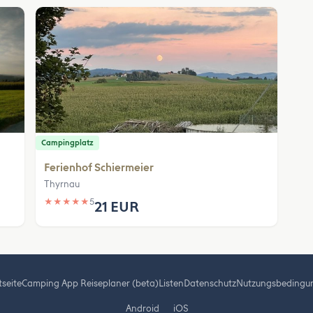
Campingplatz
Ferienhof Schiermeier
Thyrnau
★
★
★
★
★
5
21 EUR
tseite
Camping App Reiseplaner (beta)
Listen
Datenschutz
Nutzungsbedingu
Android
iOS